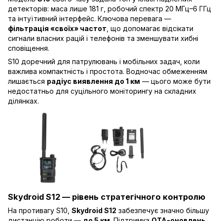
детекторів: маса лише 181 г, робочий спектр 20 МГц–6 ГГц
та інтуїтивний інтерфейс. Ключова перевага —
фільтрація «своїх» частот
, що допомагає відсікати
сигнали власних рацій і телефонів та зменшувати хибні
сповіщення.
S10 доречний для патрулювань і мобільних задач, коли
важлива компактність і простота. Водночас обмеженням
лишається
радіус виявлення до 1 км
— цього може бути
недостатньо для суцільного моніторингу на складних
ділянках.
Skydroid S12
— рівень стратегічного контролю
На противагу S10,
Skydroid S12
забезпечує значно більшу
дистанцію роботи —
до 5 км
. Підтримка
OTA-оновлень