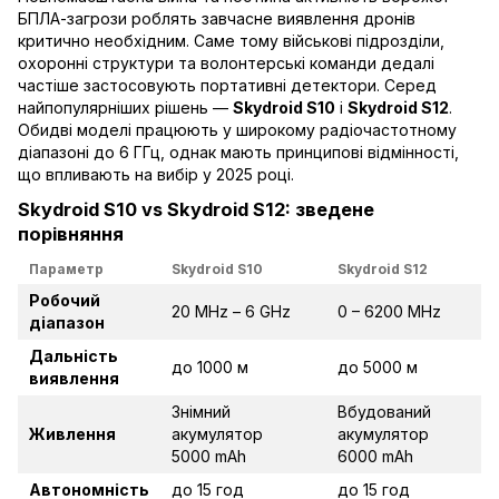
БПЛА-загрози роблять завчасне виявлення дронів
критично необхідним. Саме тому військові підрозділи,
охоронні структури та волонтерські команди дедалі
частіше застосовують портативні детектори. Серед
найпопулярніших рішень —
Skydroid S10
і
Skydroid S12
.
Обидві моделі працюють у широкому радіочастотному
діапазоні до 6 ГГц, однак мають принципові відмінності,
що впливають на вибір у 2025 році.
Skydroid S10 vs Skydroid S12: зведене
порівняння
Параметр
Skydroid S10
Skydroid S12
Робочий
20 MHz – 6 GHz
0 – 6200 MHz
діапазон
Дальність
до 1000 м
до 5000 м
виявлення
Знімний
Вбудований
Живлення
акумулятор
акумулятор
5000 mAh
6000 mAh
Автономність
до 15 год
до 15 год