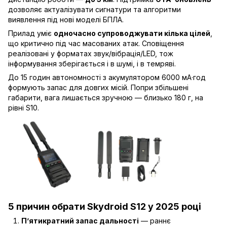
дозволяє актуалізувати сигнатури та алгоритми
виявлення під нові моделі БПЛА.
Прилад уміє
одночасно супроводжувати кілька цілей
,
що критично під час масованих атак. Сповіщення
реалізовані у форматах звук/вібрація/LED, тож
інформування зберігається і в шумі, і в темряві.
До 15 годин автономності з акумулятором 6000 мА·год
формують запас для довгих місій. Попри збільшені
габарити, вага лишається зручною — близько 180 г, на
рівні S10.
5 причин обрати Skydroid S12 у 2025 році
П’ятикратний запас дальності
— раннє