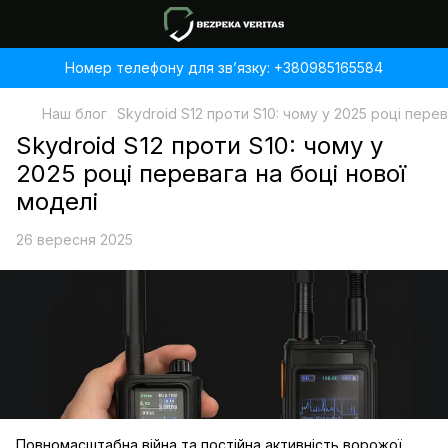
Номер телефону для звʼязку: +380985165584
Наш блог
Skydroid S12 проти S10: чому у 2025 році перев
Skydroid S12 проти S10: чому у
2025 році перевага на боці нової
моделі
26 вересня 2025
Повномасштабна війна та постійна активність ворожої