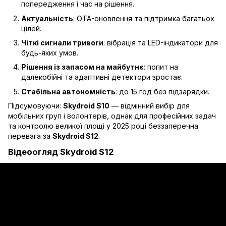
попередження і час на рішення.
Актуальність
: OTA-оновлення та підтримка багатьох
цілей.
Чіткі сигнали тривоги
: вібрація та LED-індикатори для
будь-яких умов.
Рішення із запасом на майбутнє
: попит на
далекобійні та адаптивні детектори зростає.
Стабільна автономність
: до 15 год без підзарядки.
Підсумовуючи:
Skydroid S10
— відмінний вибір для
мобільних груп і волонтерів, однак для професійних задач
та контролю великої площі у 2025 році беззаперечна
перевага за
Skydroid S12
.
Відеоогляд Skydroid S12