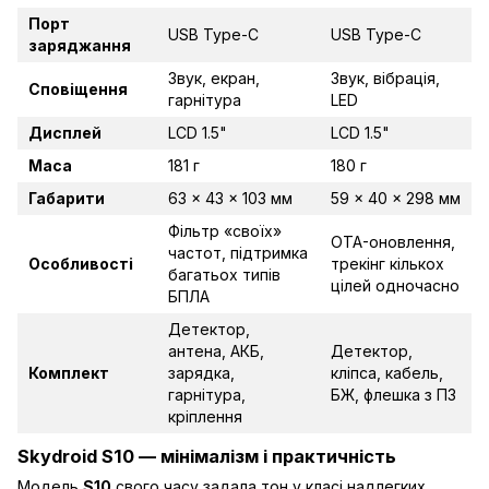
Порт
USB Type-C
USB Type-C
заряджання
Звук, екран,
Звук, вібрація,
Сповіщення
гарнітура
LED
Дисплей
LCD 1.5"
LCD 1.5"
Маса
181 г
180 г
Габарити
63 × 43 × 103 мм
59 × 40 × 298 мм
Фільтр «своїх»
OTA-оновлення,
частот, підтримка
Особливості
трекінг кількох
багатьох типів
цілей одночасно
БПЛА
Детектор,
антена, АКБ,
Детектор,
Комплект
зарядка,
кліпса, кабель,
гарнітура,
БЖ, флешка з ПЗ
кріплення
Skydroid S10
— мінімалізм і практичність
Модель
S10
свого часу задала тон у класі надлегких