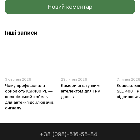
Новий коментар
Інші записи
3 серпня 2026
29 липня 2026
7 липня 202
Чому професіонали
Камери зі штучним
Коаксіальн
обирають KSR400 PE —
інтелектом для FPV-
SLL-400-FP
коаксіальний кабель
дронів
підсилювач
для антен-підсилювачів
сигналу
+38 (098)-516-55-84