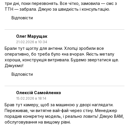
три дні, поки перезвонять. Все чітко, замовила — смс з
ТТН — забрала. Дякую за швидкість і консультацію.
Відповісти
Олег Марущак
21.02.2026 в 10:34
Брали тут щоглу для антени. Хлопці зробили все
оперативно, бо треба було «на вчора». Якість металу
хороша, конструкція витривала. Будемо звертатися ще.
Дякуємо!
Відповісти
Олексій Самойленко
15.02.2026 в 18:14
Брав тут камеру, щоб за машиною у дворі наглядати.
Переживав, чи витягне вай-фай через стіну. Менеджер
порадив конкретну модель, і реально ловить! Дякую ВАМ,
обслуговування на вищому рівні.