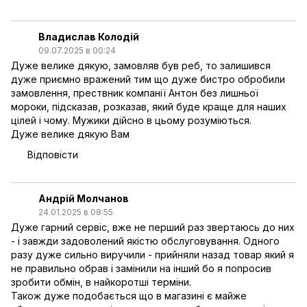
Владислав Колодій
09.07.2025 в 00:24
Дуже велике дякую, замовляв був реб, то залишився
дуже приємно вражений тим що дуже бистро обробили
замовлення, прествник компанії Антон без лишньої
мороки, підсказав, розказав, який буде краще для наших
цілей і чому. Мужики дійсно в цьому розуміються.
Дуже велике дякую Вам
Відповісти
Андрій Молчанов
24.01.2025 в 08:55
Дуже гарний сервіс, вже не перший раз звертаюсь до них
- і завжди задоволений якістю обслуговування. Одного
разу дуже сильно виручили - прийняли назад товар який я
не правильно обрав і замінили на інший бо я попросив
зробити обмін, в найкоротші терміни.
Також дуже подобається що в магазині є майже