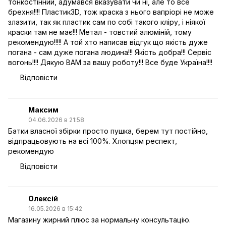
тонкостінний, адумався вказувати чи ні, але то все
брехня!!!! Пластик3D, тож краска з нього вапріорі не може
злазити, так як пластик сам по собі такого кліру, і ніякої
краски там не має!!! Метал - товстий алюміній, тому
рекомендую!!!!! А той хто написав відгук що якість дуже
погана - сам дуже погана людина!!! Якість добра!!! Сервіс
вогонь!!!! Дякую ВАМ за вашу роботу!!! Все буде Україна!!!!
Відповісти
Максим
04.06.2026 в 21:58
Батки власної збірки просто пушка, берем тут постійно,
відпрацьовують на всі 100%. Хлопцям респект,
рекомендую
Відповісти
Олексій
16.05.2026 в 15:42
Магазину жирний плюс за нормальну консультацію.