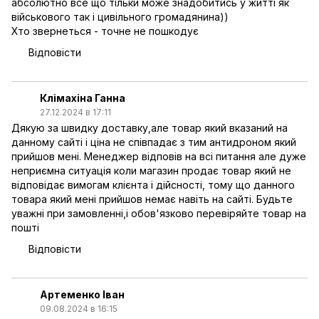
абсолютно все що тільки може знадобитись у житті як
військового так і цивільного громадянина))
Хто звернеться - точне не пошкодує
Відповісти
Клімахіна Ганна
27.12.2024 в 17:11
Дякую за швидку доставку,але товар який вказаний на
данному сайті і ціна не співпадає з тим антидроном який
прийшов мені. Менеджер відповів на всі питання але дуже
неприємна ситуація коли магазин продає товар який не
відповідає вимогам клієнта і дійсності, тому що данного
товара який мені прийшов немає навіть на сайті. Будьте
уважні при замовленні,і обов'язково перевіряйте товар на
пошті
Відповісти
Артеменко Іван
09.08.2024 в 16:15