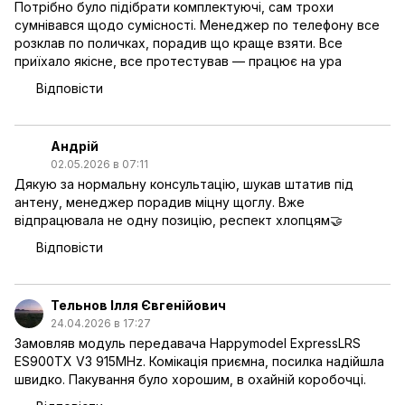
Потрібно було підібрати комплектуючі, сам трохи
сумнівався щодо сумісності. Менеджер по телефону все
розклав по поличках, порадив що краще взяти. Все
приїхало якісне, все протестував — працює на ура
Відповісти
Андрій
02.05.2026 в 07:11
Дякую за нормальну консультацію, шукав штатив під
антену, менеджер порадив міцну щоглу. Вже
відпрацювала не одну позицію, респект хлопцям🤝
Відповісти
Тельнов Ілля Євгенійович
24.04.2026 в 17:27
Замовляв модуль передавача Happymodel ExpressLRS
ES900TX V3 915MHz. Комікація приємна, посилка надійшла
швидко. Пакування було хорошим, в охайній коробочці.