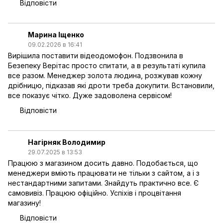
Відповісти
Марина Іщенко
09.02.2026 в 16:41
Вирішила поставити відеодомофон. Подзвонила в
Безепеку Верітас просто спитати, а в результаті купила
все разом. Менеджер золота людина, розжував кожну
дрібницю, підказав які дроти треба докупити. Встановили,
все показує чітко. Дуже задоволена сервісом!
Відповісти
Нагірняк Володимир
29.07.2025 в 13:53
Працюю з магазином досить давно. Подобається, що
менеджери вміють працювати не тільки з сайтом, а і з
нестандартними запитами. Знайдуть практично все. Є
самовивіз. Працюю офіційно. Успіхів і процвітання
магазину!
Відповісти