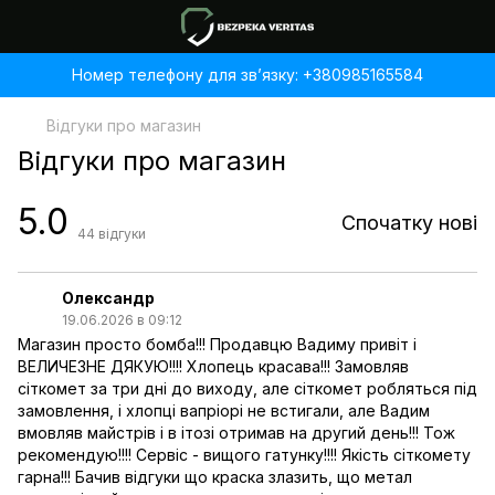
Номер телефону для звʼязку: +380985165584
Відгуки про магазин
Відгуки про магазин
5.0
Спочатку нові
44
відгуки
Олександр
19.06.2026 в 09:12
Магазин просто бомба!!! Продавцю Вадиму привіт і
ВЕЛИЧЕЗНЕ ДЯКУЮ!!!! Хлопець красава!!! Замовляв
сіткомет за три дні до виходу, але сіткомет робляться під
замовлення, і хлопці вапріорі не встигали, але Вадим
вмовляв майстрів і в ітозі отримав на другий день!!! Тож
рекомендую!!!! Сервіс - вищого гатунку!!!! Якість сіткомету
гарна!!! Бачив відгуки що краска злазить, що метал