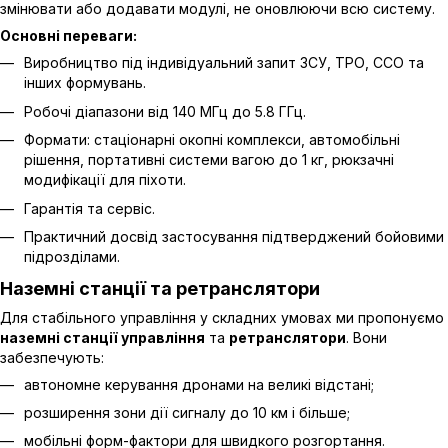
змінювати або додавати модулі, не оновлюючи всю систему.
Основні переваги:
Виробництво під індивідуальний запит ЗСУ, ТРО, ССО та
інших формувань.
Робочі діапазони від 140 МГц до 5.8 ГГц.
Формати: стаціонарні окопні комплекси, автомобільні
рішення, портативні системи вагою до 1 кг, рюкзачні
модифікації для піхоти.
Гарантія та сервіс.
Практичний досвід застосування підтверджений бойовими
підрозділами.
Наземні станції та ретранслятори
Для стабільного управління у складних умовах ми пропонуємо
наземні станції управління
та
ретранслятори
. Вони
забезпечують:
автономне керування дронами на великі відстані;
розширення зони дії сигналу до 10 км і більше;
мобільні форм-фактори для швидкого розгортання.