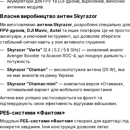
Акумулятори для FPV та DJI-дронів, відеолінків, виносних
антенних модулів.
Власне виробництво антен Skyrazor
Ми виготовляємо
антени Skyrazor
, розроблені спеціально для
FPV-дронів, DJI Mavic, Autel
та інших платформ. Це не просто
аксесуари, а ключовий інструмент, що дозволяє зберігати
стабільний сигнал навіть у зоні активного глушення.
Skyrazor “Varta”
(2.4 / 5.2 / 5.8 GHz)
— оновлений аналог
Avenger Booster та Acasom ROC-4, що поєднує дальність і
потужність.
Skyrazor “Otaman”
— високопотужна антена (20 W), яка
не має аналогів на ринку України.
Skyrazor “Otaman mini”
— компактна версія «Отамана»,
оптимальний варіант для мобільного використання.
Антени вже успішно застосовуються на фронті та
підтверджують свою ефективність відгуками військових.
РЕБ-системи «Фантом»
Модульні
РЕБ-системи «Фантом»
створені для адаптації під
конкретні завдання. Їхня конструкція дозволяє легко