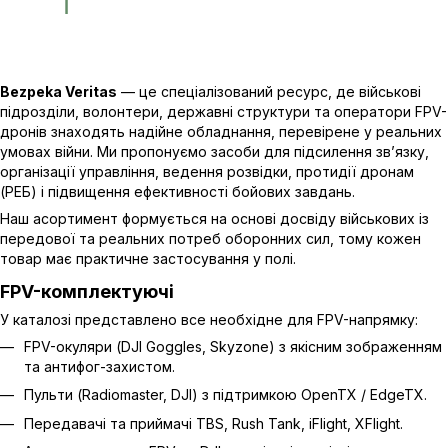
Bezpeka Veritas
— це спеціалізований ресурс, де військові
підрозділи, волонтери, державні структури та оператори FPV-
дронів знаходять надійне обладнання, перевірене у реальних
умовах війни. Ми пропонуємо засоби для підсилення зв’язку,
організації управління, ведення розвідки, протидії дронам
(РЕБ) і підвищення ефективності бойових завдань.
Наш асортимент формується на основі досвіду військових із
передової та реальних потреб оборонних сил, тому кожен
товар має практичне застосування у полі.
FPV-комплектуючі
У каталозі представлено все необхідне для FPV-напрямку:
FPV-окуляри (DJI Goggles, Skyzone) з якісним зображенням
та антифог-захистом.
Пульти (Radiomaster, DJI) з підтримкою OpenTX / EdgeTX.
Передавачі та приймачі TBS, Rush Tank, iFlight, XFlight.