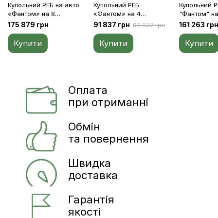
Купольний РЕБ на авто
Купольний РЕБ
Купольний Р
«Фантом» на 8
«Фантом» на 4
"Фантом" на
діапазонів (250-
діапазона (2100-
діапазонів (
175 879 грн
91 837 грн
161 263 гр
93 837 грн
1000МГц) 120W на
2500МГц)
1000МГц)
модуль
Купити
Купити
Купити
Оплата
при отриманні
Обмін
та повернення
Швидка
доставка
Гарантія
якості