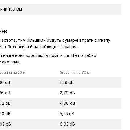
ний 100 мм
-FB
частота, тим більшими будуть сумарні втрати сигналу.
ип оболонки, а й на таблицю згасання.
 і вище вони зростають помітніше. Це потрібно
у систему.
асання на 20 м
Згасання на 30 м
06 dB
1,59 dB
86 dB
2,79 dB
,72 dB
4,08 dB
,50 dB
5,25 dB
,02 dB
6,03 dB