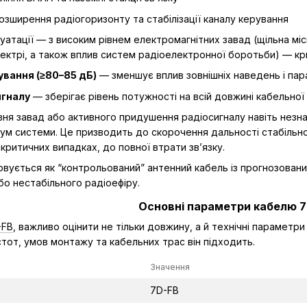
зширення радіогоризонту та стабілізації каналу керування
уатації — з високим рівнем електромагнітних завад (щільна міс
ектрі, а також вплив систем радіоелектронної боротьби) — к
ування (≥80–85 дБ)
— зменшує вплив зовнішніх наведень і пар
игналу
— зберігає рівень потужності на всій довжині кабельної
вня завад або активного придушення радіосигналу навіть незна
шум системи. Це призводить до скорочення дальності стабільног
 критичних випадках, до повної втрати зв’язку.
вується як “контрольований” антенний кабель із прогнозован
о нестабільного радіоефіру.
Основні параметри кабелю 
-FB
, важливо оцінити не тільки довжину, а й технічні парамет
стот, умов монтажу та кабельних трас він підходить.
Значення
7D-FB