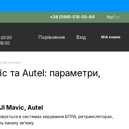
+38 (098)-516-55-84
Укр
Рус
Порівняння
Вхід
Мій кошик
–20:00
18:00
льний монтаж
c та Autel: параметри,
I Mavic, Autel
совується в системах керування БПЛА, ретрансляторах,
ь каналу зв’язку.