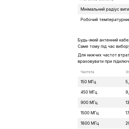
Мінімальний радіус виг
Робочий температурний
Будь-який антенний кабе
Саме тому під час вибору
Для нижчих частот втрат
враховувати при підключ
Частота
З
150 МГц
5
450 МГц
9
900 МГц
1
1500 МГц
1
1800 МГц
2