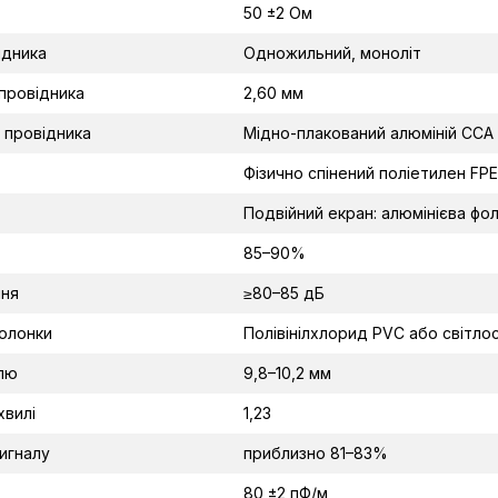
50 ±2 Ом
ідника
Одножильний, моноліт
провідника
2,60 мм
 провідника
Мідно-плакований алюміній CCA
Фізично спінений поліетилен FPE
Подвійний екран: алюмінієва фол
85–90%
ння
≥80–85 дБ
болонки
Полівінілхлорид PVC або світло
елю
9,8–10,2 мм
хвилі
1,23
игналу
приблизно 81–83%
80 ±2 пФ/м