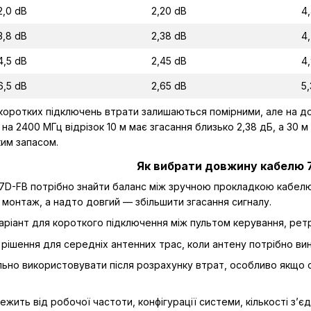
2,0 dB
2,20 dB
4
3,8 dB
2,38 dB
4
4,5 dB
2,45 dB
4
6,5 dB
2,65 dB
5
 коротких підключень втрати залишаються помірними, але на до
на 2400 МГц відрізок 10 м має згасання близько 2,38 дБ, а 30 
ким запасом.
Як вибрати довжину кабелю 
7D-FB потрібно знайти баланс між зручною прокладкою кабелю
монтаж, а надто довгий — збільшити згасання сигналу.
ріант для короткого підключення між пультом керування, рет
рішення для середніх антенних трас, коли антену потрібно ви
ьно використовувати після розрахунку втрат, особливо якщо 
ить від робочої частоти, конфігурації системи, кількості з’єд