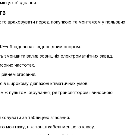
 місцях з’єднання.
-FB
х варто враховувати перед покупкою та монтажем у польових
і RF-обладнання з відповідним опором.
ь зменшити вплив зовнішніх електромагнітних завад.
исоких частотах.
 рівнем згасання.
 в широкому діапазоні кліматичних умов.
ї між пультом керування, ретранслятором і виносною
аховувати за таблицею згасання.
 монтажу, ніж тонші кабелі меншого класу.