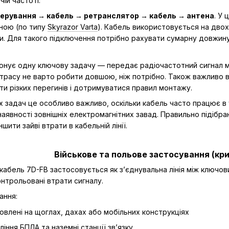
чій частоті.
керування → кабель → ретранслятор → кабель → антена
. У
еною (по типу
Skyrazor Varta
). Кабель використовується на двох
. Для такого підключення потрібно рахувати сумарну довжину 
конує одну ключову задачу — передає радіочастотний сигнал 
 трасу не варто робити довшою, ніж потрібно. Також важливо в
ти різких перегинів і дотримуватися правил монтажу.
их задач це особливо важливо, оскільки кабель часто працює 
наявності зовнішніх електромагнітних завад. Правильно підібра
ити зайві втрати в кабельній лінії.
Військове та польове застосування (кр
кабель 7D-FB застосовується як з’єднувальна лінія між ключо
контрольовані втрати сигналу.
ання:
новлені на щоглах, дахах або мобільних конструкціях
ління БПЛА та наземні станції зв’язку