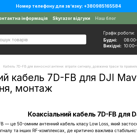
Номер телефону для звʼязку: +380985165584
онтактна інформація
Skyrazor відгуки
Наш блог
оговір публічної оферти
Графік роботи:
Будні:
08:00
Вихідні:
10:00–
Кабель 7D-FB для виносної антени: втрати сигналу, довжина траси та прави
ий кабель 7D-FB для DJI Mavi
ня, монтаж
Коаксіальний кабель 7D-FB для DJ
FB — це 50-омним антенний кабель класу Low Loss, який засто
налу та інших RF-комплексах, де критично важлива стабільніст