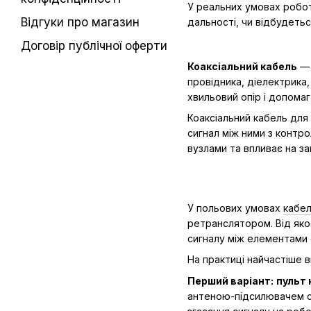
У реальних умовах роботи
Відгуки про магазин
дальності, чи відбудеть
Договір публічної оферти
Коаксіальний кабель
— 
провідника, діелектрика,
хвильовий опір і допомаг
Коаксіальний кабель для
сигнал між ними з контро
вузлами та впливає на за
У польових умовах
кабел
ретранслятором. Від яко
сигналу між елементами 
На практиці найчастіше 
Перший варіант:
пульт 
антеною-підсилювачем си