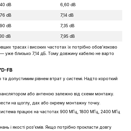
,40 dB
6,60 dB
,76 dB
7,14 dB
,90 dB
7,35 dB
,30 dB
7,95 dB
вших трасах і високих частотах їх потрібно обов’язково
м — уже близько 7,14 дБ. Тому довжину кабелю не варто
7D-FB
 та допустимим рівнем втрат у системі. Надто короткий
ранслятором або антеною залежно від схеми монтажу.
нести на щоглу, дах або окрему монтажну точку.
система працює на частотах 900 МГц, 1800 МГц, 2400 МГц
нань і якості роз’ємів. Якщо потрібно прокласти довгу