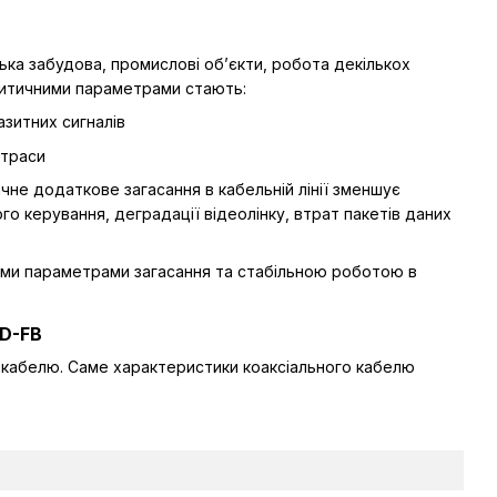
ька забудова, промислові об’єкти, робота декількох
ритичними параметрами стають:
азитних сигналів
 траси
чне додаткове загасання в кабельній лінії зменшує
о керування, деградації відеолінку, втрат пакетів даних
ими параметрами загасання та стабільною роботою в
7D-FB
ри кабелю. Саме характеристики коаксіального кабелю