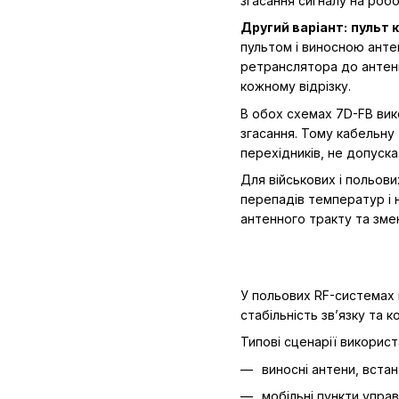
згасання сигналу на робо
Другий варіант:
пульт 
пультом і виносною ант
ретранслятора до антени
кожному відрізку.
В обох схемах 7D-FB ви
згасання. Тому кабельну
перехідників, не допуска
Для військових і польов
перепадів температур і 
антенного тракту та зменш
У польових RF-системах 
стабільність зв’язку та 
Типові сценарії використ
виносні антени, вста
мобільні пункти управ