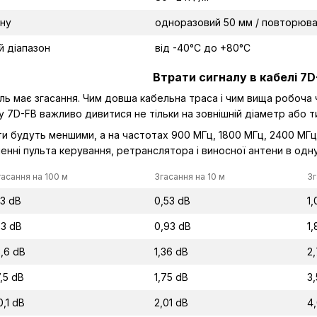
ину
одноразовий 50 мм / повторюва
 діапазон
від -40°C до +80°C
Втрати сигналу в кабелі 7D
ль має згасання. Чим довша кабельна траса і чим вища робоча 
 7D-FB важливо дивитися не тільки на зовнішній діаметр або т
и будуть меншими, а на частотах 900 МГц, 1800 МГц, 2400 МГц
енні пульта керування, ретранслятора і виносної антени в одн
гасання на 100 м
Згасання на 10 м
Зг
,3 dB
0,53 dB
1,
,3 dB
0,93 dB
1,
3,6 dB
1,36 dB
2
7,5 dB
1,75 dB
3
0,1 dB
2,01 dB
4