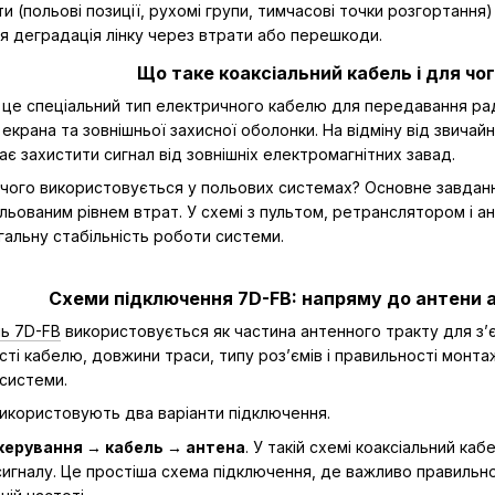
 (польові позиції, рухомі групи, тимчасові точки розгортання)
ся деградація лінку через втрати або перешкоди.
Що таке коаксіальний кабель і для чог
це спеціальний тип електричного кабелю для передавання раді
 екрана та зовнішньої захисної оболонки. На відміну від звича
ає захистити сигнал від зовнішніх електромагнітних завад.
 чого використовується у польових системах? Основне завдан
льованим рівнем втрат. У схемі з пультом, ретранслятором і а
гальну стабільність роботи системи.
Схеми підключення 7D-FB: напряму до антени 
ь 7D-FB
використовується як частина антенного тракту для з’
сті кабелю, довжини траси, типу роз’ємів і правильності монт
системи.
використовують два варіанти підключення.
керування → кабель → антена
. У такій схемі коаксіальний ка
гналу. Це простіша схема підключення, де важливо правильно 