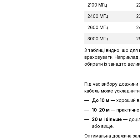
2100 МГц
2
2400 МГц
2
2600 МГц
2
3000 МГц
2
З таблиці видно, що для
враховувати. Наприклад, 
обирати із занадто вели
Під час вибору довжини 
кабель може ускладнити 
До 10 м
— хороший ва
10–20 м
— практичне 
20 м і більше
— доціл
або вище.
Оптимальна довжина залеж