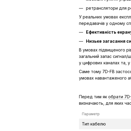
ретранслятори для ро
У реальних умовах експл
передавачів у одному сп
Ефективність екран
Низьке загасання с
В умовах підвищеного рі
загальний запас сигнал/
у цифрових каналах та, у
Саме тому 7D-FB застосо
умовах навантаженого аб
Перед тим як
обрати 7D
визначають, для яких ча
Параметр
Тип кабелю