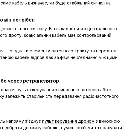
 саме кабель визначає, чи буде стабільний сигнал на
о він потрібен
очастотного сигналу. Він складається з центрального
йного дроту, коаксіальний кабель має контрольований
ня — з’єднати елементи антенного тракту та передати
нтеною кабель відповідає за фізичне з’єднання між цими
або через ретранслятор
єднання пульта керування з виносною антеною або з
ажу залежить стабільність передавання радіочастотного
бель напряму з’єднує
пульт керування дроном
з виносною
підібрати довжину кабелю, сумісні роз’єми та врахувати