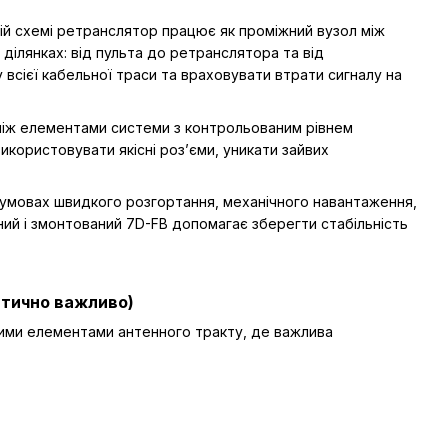
 цій схемі ретранслятор працює як проміжний вузол між
 ділянках: від пульта до ретранслятора та від
всієї кабельної траси та враховувати втрати сигналу на
між елементами системи з контрольованим рівнем
икористовувати якісні роз’єми, уникати зайвих
в умовах швидкого розгортання, механічного навантаження,
ний і змонтований 7D-FB допомагає зберегти стабільність
итично важливо)
вими елементами антенного тракту, де важлива