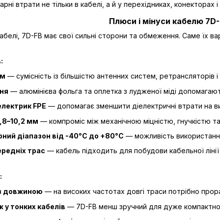
рні втрати не тільки в кабелі, а й у перехідниках, конекторах і
Плюси і мінуси кабелю 7D
і кабелі, 7D-FB має свої сильні сторони та обмеження. Саме ї
:
Ом
— сумісність із більшістю антенних систем, ретрансляторів 
ня
— алюмінієва фольга та оплетка з лудженої міді допомагают
електрик FPE
— допомагає зменшити діелектричні втрати на в
,8–10,2 мм
— компроміс між механічною міцністю, гнучкістю та
ний діапазон від -40°C до +80°C
— можливість використання
ередніх трас
— кабель підходить для побудови кабельної ліні
:
із довжиною
— на високих частотах довгі траси потрібно прор
ж у тонких кабелів
— 7D-FB менш зручний для дуже компактного