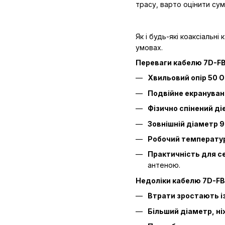
трасу, варто оцінити сума
Як і будь-які коаксіальн
умовах.
Переваги кабелю 7D-FB
Хвильовий опір 50 
Подвійне екрануван
Фізично спінений ді
Зовнішній діаметр 9
Робочий температур
Практичність для с
антеною.
Недоліки кабелю 7D-FB
Втрати зростають 
Більший діаметр, ні