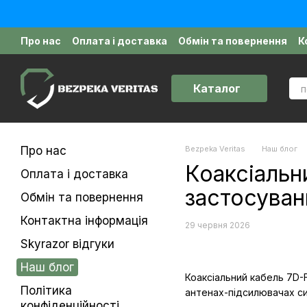
Перейти до основного контенту
Про нас
Оплата і доставка
Обмін та повернення
К
Політика конфіденційності
Відгуки про магазин
Д
Каталог
Про нас
Bezpeka Veritas
Наш блог
Коаксіальн
Оплата і доставка
застосуван
Обмін та повернення
Контактна інформація
29 червня 2026
Skyrazor відгуки
Наш блог
Коаксіальний кабель 7D-
Політика
антенах-підсилювачах сиг
конфіденційності