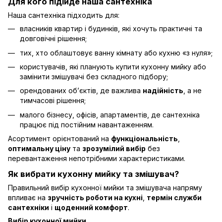
Для кого підійде наша сантехніка
Наша сантехніка підходить для:
власників квартир і будинків, які хочуть практичні та
довговічні рішення;
тих, хто облаштовує ванну кімнату або кухню «з нуля»;
користувачів, які планують купити кухонну мийку або
замінити змішувачі без складного підбору;
орендованих об’єктів, де важлива
надійність
, а не
тимчасові рішення;
малого бізнесу, офісів, апартаментів, де сантехніка
працює під постійним навантаженням.
Асортимент орієнтований на
функціональність
,
оптимальну ціну
та
зрозумілий вибір
без
перевантаження непотрібними характеристиками.
Як вибрати кухонну мийку та змішувач?
Правильний вибір кухонної мийки та змішувача напряму
впливає на
зручність роботи на кухні
,
термін служби
сантехніки
і
щоденний комфорт
.
Вибір кухонної мийки