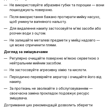
Не використовуйте абразивні губки та порошки — вони
пошкоджують поверхню.
Після використання бажано протирати мийку насухо,
щоб уникнути вапняного нальоту.
Для видалення накипу застосовуйте м’які засоби або
розчин води з оцтом.
Не залишайте металеві предмети у мийці надовго —
це може спричинити плями.
Догляд за змішувачами
Регулярно очищайте поверхню м’якою серветкою з
нейтральним мийним засобом.
Не застосовуйте агресивну хімію та кислоти.
Періодично перевіряйте аератор і очищайте його від
накипу.
За протікань не зволікайте з обслуговуванням —
своєчасна заміна прокладок подовжує ресурс
змішувача.
Дотримання цих рекомендацій дозволить зберегти