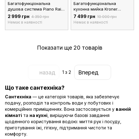
Багатофункціональна
Багатофункціональна
душова система Piano Rain
кухонна мийка Kroner
Brushed Silver
Platinum Handmade Brushed
2 999 грн
7 499 грн
4 350 грн
10 000 грн
Silver SP7545LB
Немає в наявності
Немає в наявності
Показати ще 20 товарів
назад
Вперед
1
з 2
Що таке сантехніка?
Сантехніка
— це категорія товарів, яка забезпечує
подачу, розподіл та контроль води у побутових і
комерційних приміщеннях. Вона застосовується у
ванній
кімнаті
та
на кухні
, вирішуючи базові завдання
щоденного користування водою: миття рук і посуду,
приготування їжі, гігієну, підтримання чистоти та
комфорту.