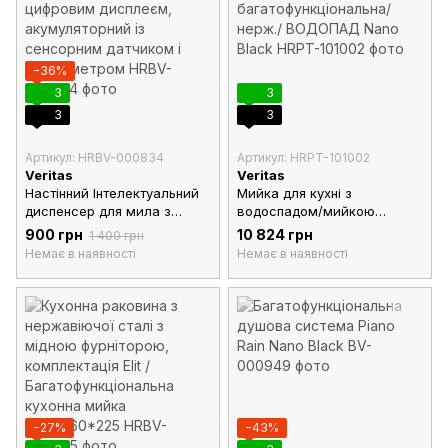
−36%
3
3
3
3
Артикул: HRBV-000834
Артикул: HRPT-101002
Veritas
Veritas
Настінний Інтелектуальний
Мийка для кухні з
диспенсер для мила з
водоспадом/мийкою
цифровим дисплеєм,
склянок/
900 грн
10 824 грн
1 400 грн
акумуляторний із
багатофункціональна/нерж./
Немає в наявності
Немає в наявності
сенсорним датчиком і
ВОДОПАД Nano Black
термометром
−27%
−43%