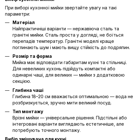
При виборі кухонної мийки звертайте увагу на такі
параметри:
Матеріал
Найпрактичніші варіанти — нержавіюча сталь та
гранітні мийки. Сталь проста у догляді, не боїться
перепадів температур. Гранітні моделі краще
поглинають шум і мають вищу стійкість до подряпин.
Розмір та форма
Мийка має відповідати габаритам кухні та стільниці.
Для невеликих кухонь підійдуть компактні або
одинарні чаші, для великих — мийки з додатковою
секцією.
Глибина чаші
Глибина 18–20 см вважається оптимальною — вода не
розбризкується, зручно мити великий посуд.
Тип монтажу
Врізні мийки — універсальне рішення. Підстільні або
інтегровані варіанти виглядають естетичніше, але
потребують точного монтажу.
Вибір змішувача для кухні