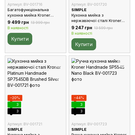
Артикул: BV-001716
Артикул: BV-001720
Багатофункціональна
SIMPLE
кухонна мийка Kroner
Кухонна мийка з
Platinum Handmade Nano
нержавіючої сталі Kroner
9 499 грн
13 999 грн
Black SP7545LB
Platinum Handmade
9 247 грн
В наявності
13 599 грн
SP7545DB Nano Black
В наявності
Купити
Купити
−20%
−44%
3
3
3
3
Артикул: BV-001721
Артикул: BV-001723
SIMPLE
SIMPLE
Кухонна мийка з
Ручна кухонна мийка Kroner