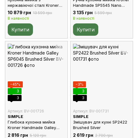
нержавіючої сталі Kroner
Handmade SP5545 Nano
Platinum Handmade
Black
10 879 грн
3 135 грн
13 599 грн
5 599 грн
SP7545DB Brushed Silver
В наявності
В наявності
Купити
Купити
−45%
−3%
3
3
3
3
Артикул: BV-001726
Артикул: BV-001731
SIMPLE
SIMPLE
Глибока кухонна мийка
Змішувач для кухні SP2422
Kroner Handmade Galley
Brushed Silver
SP6045 Brushed Silver
2 816 грн
2 619 грн
5 120 грн
2 700 грн