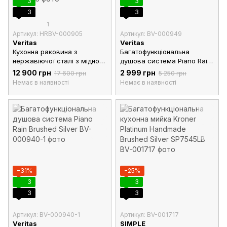
3
3
3
3
1
Артикул: HRBV-000905
Артикул: BV-000949
Veritas
Veritas
Кухонна раковина з
Багатофункціональна
нержавіючої сталі з мідною
душова система Piano Rain
фурніторою, комплектація
Nano Black
12 900 грн
2 999 грн
17 600 грн
5 250 грн
Elit / Багатофункціональна
Немає в наявності
Немає в наявності
кухонна мийка
750*460*225
−31%
−25%
3
3
3
3
Артикул: BV-000940-1
Артикул: BV-001717
Veritas
SIMPLE