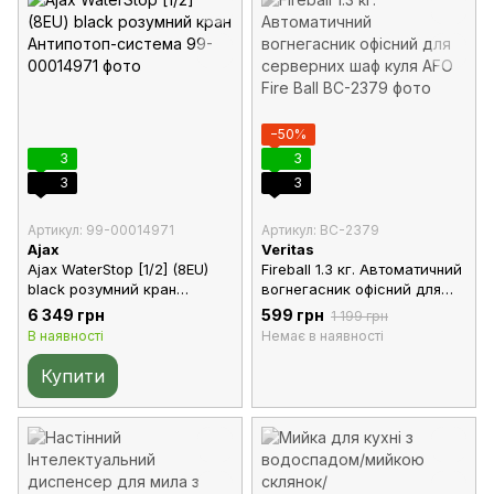
−50%
3
3
3
3
Артикул: 99-00014971
Артикул: BC-2379
Ajax
Veritas
Ajax WaterStop [1/2] (8EU)
Fireball 1.3 кг. Автоматичний
black розумний кран
вогнегасник офісний для
Антипотоп-система
серверних шаф куля AFO
6 349 грн
599 грн
1 199 грн
Fire Ball
В наявності
Немає в наявності
Купити