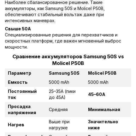
Наиболее сбалансированное решение. Такие
аккумуляторы, как Samsung 50S и Molicel P50B,
обеспечивают стабильный вольтаж даже при
интенсивных маневрах.
Свыше 50А
Специализированные решения для перехватчиков и
скоростных платформ, где важен мгновенный выброс
мощности.
Сравнение аккумуляторов Samsung 50S vs
Molicel P50B
Параметр
Samsung 50S
Molicel P50B
Емкость
5000 mAh
5000 mAh
Постоянный
25–35A (пики
45–60A
ток
до 45A)
Просадка
Средняя
Минимальная
напряжения
Выше при
Значительно
Нагрев
нагрузке
ниже