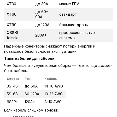
XT30
до 30A
малые FPV
до 60–
XT60
стандарт
90A
XT90
до 120A
большие дроны
QS8-S
профессиональные
200A+
female
системы
Надежные конекторы снижают потери энергии и
повышают безопасность эксплуатации.
Типы кабелей для сборок
Чем больше аккумуляторная сборка — тем толще должен
быть кабель.
Сборка
Ток
Кабель
3S–4S
до 60A
14–16 AWG
5S–6S
60–120A
10–12 AWG
6S3P+
120A+
8–10 AWG
Если кабель слишком тонкий: