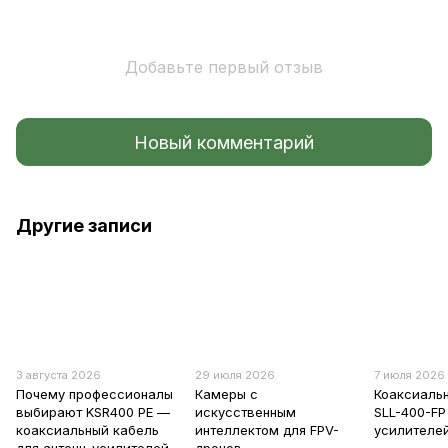
Добавьте первый отзыв
Новый комментарий
Другие записи
3 августа 2026
29 июля 2026
7 июля 2026
Почему профессионалы
Камеры с
Коаксиаль
выбирают KSR400 PE —
искусственным
SLL-400-FP
коаксиальный кабель
интеллектом для FPV-
усилителе
для антенн-усилителей
дронов