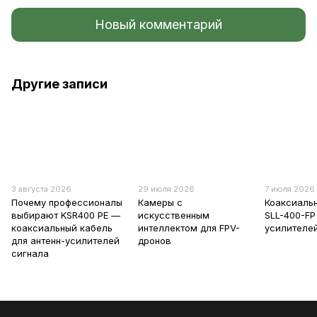
Новый комментарий
Другие записи
3 августа 2026
29 июля 2026
7 июля 2026
Почему профессионалы
Камеры с
Коаксиаль
выбирают KSR400 PE —
искусственным
SLL-400-FP
коаксиальный кабель
интеллектом для FPV-
усилителе
для антенн-усилителей
дронов
сигнала