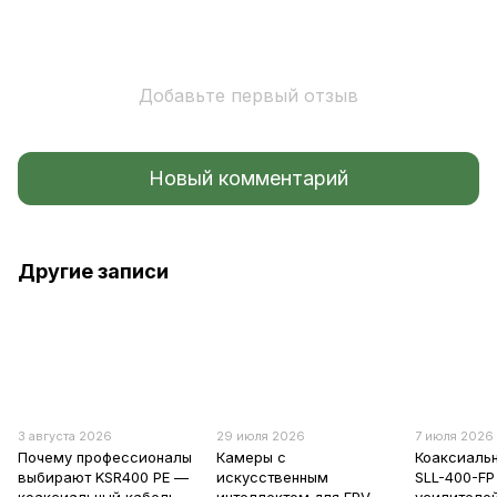
Добавьте первый отзыв
Новый комментарий
Другие записи
3 августа 2026
29 июля 2026
7 июля 2026
Почему профессионалы
Камеры с
Коаксиаль
выбирают KSR400 PE —
искусственным
SLL-400-FP