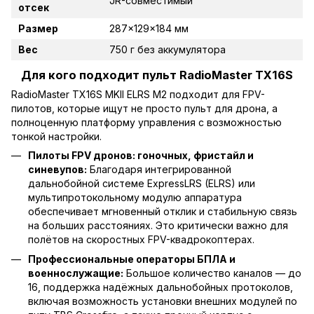
JR-совместимый
отсек
Размер
287x129x184 мм
Вес
750 г без аккумулятора
Для кого подходит пульт RadioMaster TX16S
RadioMaster TX16S MKII ELRS М2 подходит для FPV-
пилотов, которые ищут не просто пульт для дрона, а
полноценную платформу управления с возможностью
тонкой настройки.
Пилоты FPV дронов: гоночных, фристайл и
синевупов:
Благодаря интегрированной
дальнобойной системе ExpressLRS (ELRS) или
мультипротокольному модулю аппаратура
обеспечивает мгновенный отклик и стабильную связь
на больших расстояниях. Это критически важно для
полётов на скоростных FPV-квадрокоптерах.
Профессиональные операторы БПЛА и
военнослужащие:
Большое количество каналов — до
16, поддержка надёжных дальнобойных протоколов,
включая возможность установки внешних модулей по