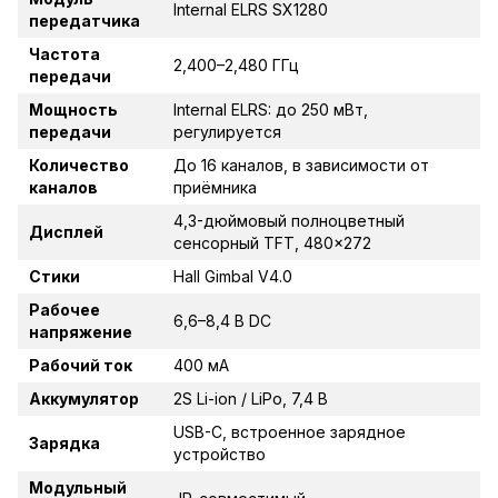
Internal ELRS SX1280
передатчика
Частота
2,400–2,480 ГГц
передачи
Мощность
Internal ELRS: до 250 мВт,
передачи
регулируется
Количество
До 16 каналов, в зависимости от
каналов
приёмника
4,3-дюймовый полноцветный
Дисплей
сенсорный TFT, 480x272
Стики
Hall Gimbal V4.0
Рабочее
6,6–8,4 В DC
напряжение
Рабочий ток
400 мА
Аккумулятор
2S Li-ion / LiPo, 7,4 В
USB-C, встроенное зарядное
Зарядка
устройство
Модульный