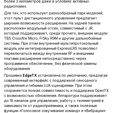
более 2 километров даже в условиях активных
радиопомех.
Для тех, кто использует разнообразный парк моделей,
этот пульт дистанционного управления предлагает
широкие возможности расширения. На задней панели
расположен модульный отсек, совместимый с JR,
который поддерживает, среди прочего, внешние модули
TBS Crossfire Micro, FrSky R9M и другие дальнобойные
системы. При этом внутренний мультипротокольный
модуль или интегрированный ExpressLRS позволяют
переключаться между внутренним RF и внешними
платами расширения непосредственно через
программное обеспечение, без физической замены
оборудования.
Прошивка
EdgeTX
установлена по умолчанию, предлагая
современный интерфейс с поддержкой сенсорного
управления и гибкими LUA-сценариями. При этом
сохраняется полная совместимость и поддержка OpenTX
с возможностью обновления. Аппаратура поддерживает
до 16 каналов для управления, работу с телеметрией в
зависимости от радиоприёмника, а также полезные
функции «Голосовое озвучивание команд» и «Вибрация».