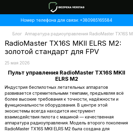
Номер телефона для связи: +380985165584
Блог
Аппаратура радиоуправления RadioMaster TX16S MK
RadioMaster TX16S MKII ELRS М2:
золотой стандарт для FPV
25 мая 2026
Пульт управления RadioMaster TX16S MKII
ELRS М2
Индустрия беспилотных летательных аппаратов
развивается стремительными темпами, предъявляя всё
более высокие требования к точности, надёжности и
функциональности оборудования. В центре этой
экосистемы всегда находится инструмент
взаимодействия пилота с машиной — качественная
аппаратура радиоуправления. Модель второго поколения
RadioMaster TX16S MKII ELRS М2
была создана для