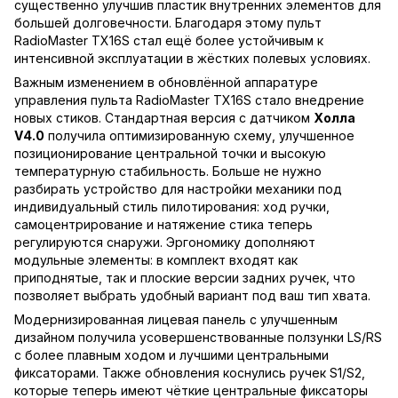
существенно улучшив пластик внутренних элементов для
большей долговечности. Благодаря этому пульт
RadioMaster TX16S стал ещё более устойчивым к
интенсивной эксплуатации в жёстких полевых условиях.
Важным изменением в обновлённой аппаратуре
управления пульта RadioMaster TX16S стало внедрение
новых стиков. Стандартная версия с датчиком
Холла
V4.0
получила оптимизированную схему, улучшенное
позиционирование центральной точки и высокую
температурную стабильность. Больше не нужно
разбирать устройство для настройки механики под
индивидуальный стиль пилотирования: ход ручки,
самоцентрирование и натяжение стика теперь
регулируются снаружи. Эргономику дополняют
модульные элементы: в комплект входят как
приподнятые, так и плоские версии задних ручек, что
позволяет выбрать удобный вариант под ваш тип хвата.
Модернизированная лицевая панель с улучшенным
дизайном получила усовершенствованные ползунки LS/RS
с более плавным ходом и лучшими центральными
фиксаторами. Также обновления коснулись ручек S1/S2,
которые теперь имеют чёткие центральные фиксаторы