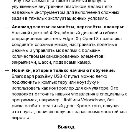
типу TBS Crossfire, а также прочный корпус с
улучшенным внутренним пластиком делают его
надёжным инструментом для выполнения сложных
задач в тяжёлых эксплуатационных условиях.
Авиамоделисты: самолёты, вертолёты, планеры:
Большой цветной 4,3-дюймовый дисплей и гибкие
операционные системы EdgeTX / OpenTX позволяют
создавать сложные миксы, настраивать полётные
режимы и управлять моделями с большим
количеством механизированных элементов:
закрылками, шасси, подвесами камер.
Новички, которые только начинают обучение:
Благодаря разъёму USB-C пульт можно легко
подключить к компьютеру или ноутбуку и
использовать как контроллер для симулятора. Это
позволяет отточить навыки управления в специальных
программах, например Liftoff или Velocidrone, без
риска разбить реальный дрон. Кроме того, покупая
этот пульт, новичок получает запас возможностей «на
вырост».
Вывод