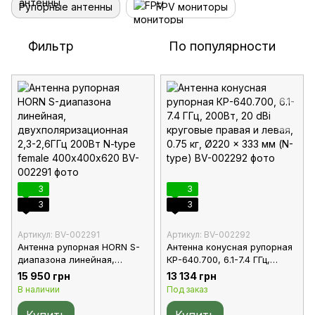
Рупорные антенны
FPV мониторы
Фильтр
По популярности
3
3
3
3
Артикул: BV-002291
Артикул: BV-002292
Антенна рупорная HORN S-
Антенна конусная рупорная
диапазона линейная,
КР-640.700, 6.1-7.4 ГГц,
двухполяризационная 2,3-
200Вт, 20 dBi круговые
15 950 грн
13 134 грн
2,6ГГц 200Вт N-type female
правая и левая, 0.75 кг,
В наличии
Под заказ
400х400х620
Ø220 x 333 мм (N-type)