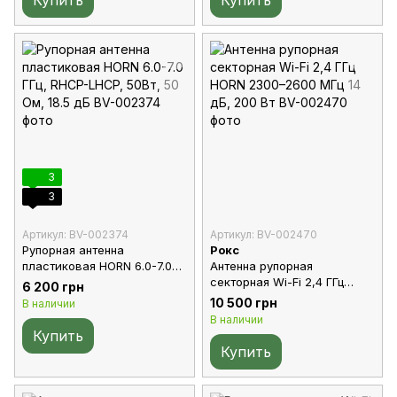
Купить
Купить
3
3
Артикул: BV-002374
Артикул: BV-002470
Рупорная антенна
Рокс
пластиковая HORN 6.0-7.0
Антенна рупорная
ГГц, RHCP-LHCP, 50Вт, 50
секторная Wi-Fi 2,4 ГГц
6 200 грн
Ом, 18.5 дБ
HORN 2300–2600 МГц 14 дБ,
10 500 грн
В наличии
200 Вт
В наличии
Купить
Купить