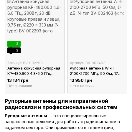
3
3
Артикул: BV-002293
Артикул: BV-002463
Антенна конусная рупорная
Рупорная антенна Wi-Fi
КР-480.600 4.8-6.0 ГГц,
2100-2700 МГц, 50 Ом, 17
200Вт, 20 dBi круговые
дБ, N-тип
13 134 грн
13 950 грн
правая и левая, 0.75 кг,
Нет в наличии
Нет в наличии
Ø220 x 333 мм (N-type)
Рупорные антенны для направленной
радиосвязи и профессиональных систем
Рупорные антенны
— это специализированные
направленные решения для работы с радиосигналом в
заданном секторе. Они применяются в телеметрии,