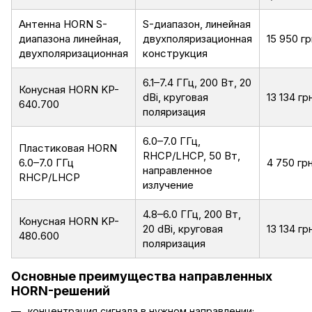
Антенна HORN S-
S-диапазон, линейная
диапазона линейная,
двухполяризационная
15 950 гр
двухполяризационная
конструкция
6.1–7.4 ГГц, 200 Вт, 20
Конусная HORN KP-
dBi, круговая
13 134 гр
640.700
поляризация
6.0–7.0 ГГц,
Пластиковая HORN
RHCP/LHCP, 50 Вт,
6.0–7.0 ГГц
4 750 гр
направленное
RHCP/LHCP
излучение
4.8–6.0 ГГц, 200 Вт,
Конусная HORN KP-
20 dBi, круговая
13 134 гр
480.600
поляризация
Основные преимущества направленных
HORN-решений
концентрация сигнала в нужном направлении;