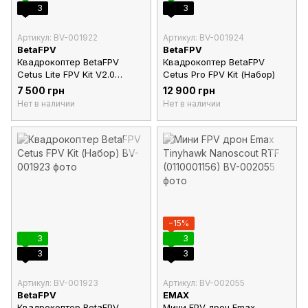
3
3
Артикул: BV-001922
Артикул: BV-001924
BetaFPV
BetaFPV
Квадрокоптер BetaFPV
Квадрокоптер BetaFPV
Cetus Lite FPV Kit V2.0
Cetus Pro FPV Kit (Набор)
(Набор)
7 500 грн
12 900 грн
Нет в наличии
Нет в наличии
−15%
3
3
3
3
Артикул: BV-001923
Артикул: BV-002055
BetaFPV
EMAX
Квадрокоптер BetaFPV
Мини FPV дрон Emax