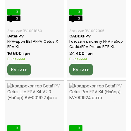
3
3
3
3
Артикул: BV-001860
Артикул: BV-002305
BetaFPV
CADDXFPV
FPV-дрон BETAFPV Cetus X
Готовый к полету FPV набор
FPV Kit
CaddxFPV Protos RTF Kit
16 600 грн
24 400 грн
В наличии
В наличии
Купить
Купить
3
3