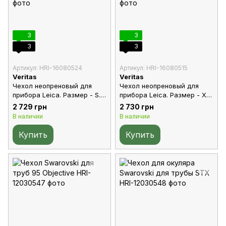
3
3
3
3
Артикул: HRI-16080524
Артикул: HRI-16080515
Veritas
Veritas
Чехол неопреновый для
Чехол неопреновый для
прибора Leica. Размер - S.
прибора Leica. Размер - XL.
Цвет: оранжевый
Цвет: коричневый
2 729 грн
2 730 грн
В наличии
В наличии
Купить
Купить