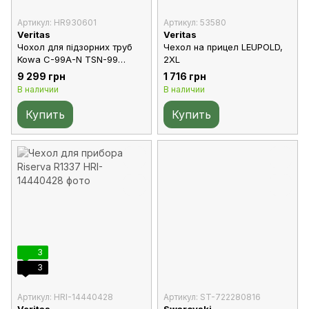
Артикул: HR930601
Артикул: 53580
Veritas
Veritas
Чохол для підзорних труб
Чехол на прицел LEUPOLD,
Kowa C-99A-N TSN-99
2XL
(12270)
9 299 грн
1 716 грн
В наличии
В наличии
Купить
Купить
3
3
Артикул: HRI-14440428
Артикул: ST-722280816
Veritas
Swarovski