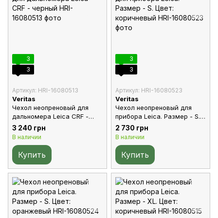
3
3
3
3
Артикул: HRI-16080513
Артикул: HRI-16080523
Veritas
Veritas
Чехол неопреновый для
Чехол неопреновый для
дальномера Leica CRF -
прибора Leica. Размер - S.
черный
Цвет: коричневый
3 240 грн
2 730 грн
В наличии
В наличии
Купить
Купить