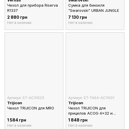
Чехол для прибора Riserva
Сумка для бинокля
R1337
"Swarovski" URBAN JUNGLE
2 880 грн
7 130 грн
Нет в наличии
Нет в наличии
Артикул: ST-AC31023
Артикул: ST-TA64-AC11001
Trijicon
Trijicon
Чехол TRIJICON для MRO
Чехол TRIJICON для
прицелов ACOG 4x32 и
3х30
1 584 грн
1 848 грн
Нет в наличии
Нет в наличии