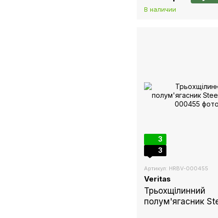
В наличии
3
3
Артикул: HRBV-000455
Veritas
Трьохщілинний
полум'ягасник St