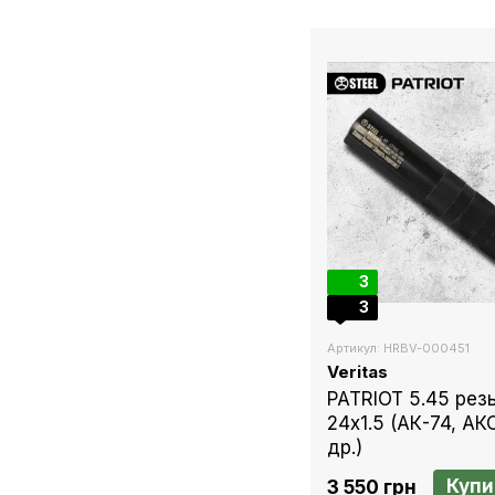
3
3
Артикул: HRBV-000451
Veritas
PATRIOT 5.45 рез
24х1.5 (АК-74, АК
др.)
Купи
3 550 грн