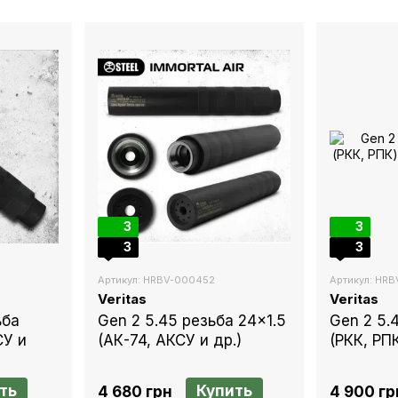
3
3
3
3
Артикул: HRBV-000452
Артикул: HR
Veritas
Veritas
ьба
Gen 2 5.45 резьба 24x1.5
Gen 2 5.
СУ и
(АК-74, АКСУ и др.)
(РКК, РП
ть
Купить
4 680 грн
4 900 гр