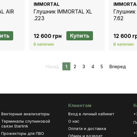
IMMORTAL
IMMORTA
L AIR
Глушник IMMORTAL XL
Глушник
.223
7.62
ить
Купить
12 600 грн
12 600 г
В наличии
В наличии
Назад
1
2
3
4
5
Вперед
Клиентам
К
Векторные анализаторы
Вход в личный кабинет
+
Терминалы спутниковой
О нас
П
связи Starlink
Оплата и доставка
+
Прожекторы для ПВО
Обмен и возврат