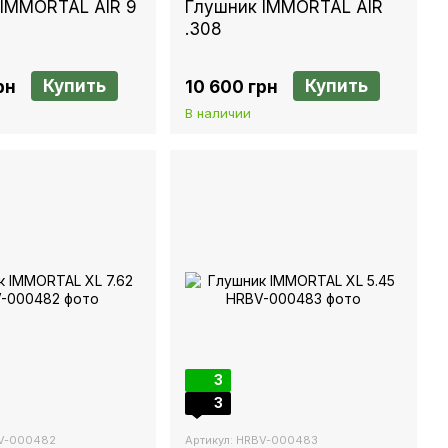
 IMMORTAL AIR 9
Глушник IMMORTAL AIR
.308
Купить
Купить
рн
10 600 грн
В наличии
3
3
BV-000482
Артикул: HRBV-000483