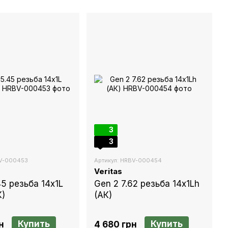
3
3
BV-000453
Артикул: HRBV-000454
Veritas
45 резьба 14х1L
Gen 2 7.62 резьба 14х1Lh
К)
(АК)
Купить
Купить
н
4 680 грн