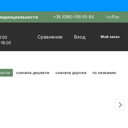
+38 (098)-516-55-84
Укр
Рус
фиденциальности
Сравнение
Вход
Мой заказ
0:00
–18:00
ности
сначала дешевле
сначала дороже
по названию