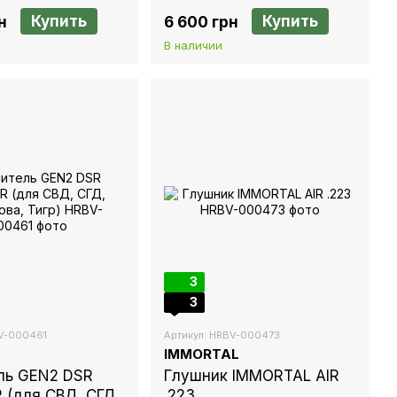
Купить
Купить
н
6 600 грн
В наличии
3
3
BV-000461
Артикул: HRBV-000473
IMMORTAL
ль GEN2 DSR
Глушник IMMORTAL AIR
R (для СВД, СГД,
.223