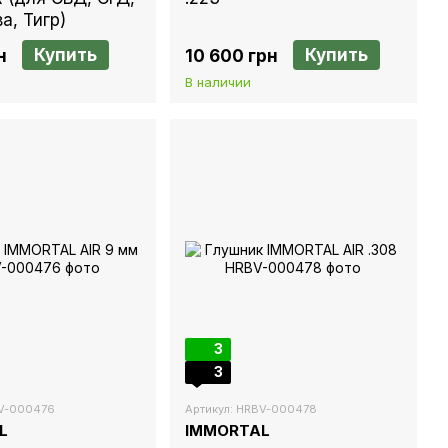
а, Тигр)
Купить
Купить
н
10 600 грн
В наличии
3
3
BV-000476
Артикул: HRBV-000478
L
IMMORTAL