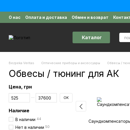
Перейти к основному контенту
О нас
Оплата и доставка
Обмен и возврат
Контак
Отзывы о магазине
Договор публичной оферты
Каталог
Bezpeka Veritas
Оптические приборы и аксессуары
Обвесы / тюн
Обвесы / тюнинг для АК
Цена, грн
От Цена, грн
До Цена, грн
OK
Наличие
44
В наличии
Саундкомпенсатор
50
Нет в наличии