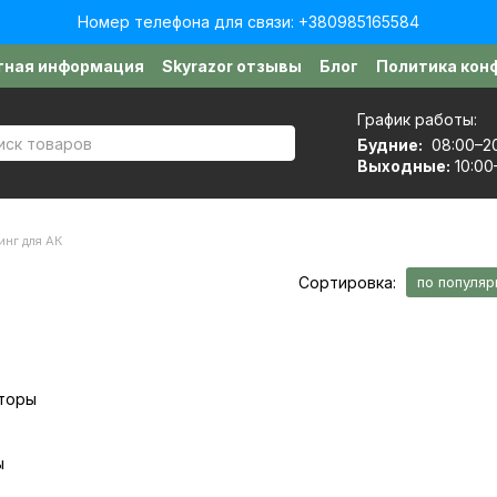
Номер телефона для связи: +380985165584
тная информация
Skyrazor отзывы
Блог
Политика кон
График работы:
Будние:
08:00–2
Выходные:
10:00
инг для АК
Сортировка:
по популяр
ы