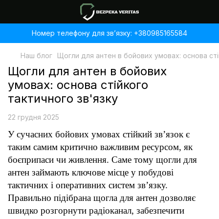
Номер телефону для звʼязку: +380985165584
Наш блог
Щогли для антен в бойових умовах: основа сті
Щогли для антен в бойових
умовах: основа стійкого
тактичного зв'язку
22 грудня 2025
У сучасних бойових умовах стійкий зв’язок є
таким самим критично важливим ресурсом, як
боєприпаси чи живлення. Саме тому щогли для
антен займають ключове місце у побудові
тактичних і оперативних систем зв’язку.
Правильно підібрана щогла для антен дозволяє
швидко розгорнути радіоканал, забезпечити