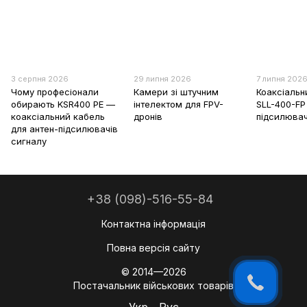
3 серпня 2026
29 липня 2026
7 липня 202
Чому професіонали
Камери зі штучним
Коаксіальн
обирають KSR400 PE —
інтелектом для FPV-
SLL-400-FP
коаксіальний кабель
дронів
підсилювач
для антен-підсилювачів
сигналу
+38 (098)-516-55-84
Контактна інформація
Повна версія сайту
© 2014—2026
Постачальник військових товарів