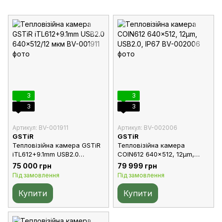
3
3
3
3
Артикул: BV-001911
Артикул: BV-002006
GSTiR
GSTiR
Тепловізійна камера GSTiR
Тепловізійна камера
iTL612+9.1mm USB2.0
COIN612 640×512, 12μm,
640×512/12 мкм
USB2.0, IP67
75 000 грн
79 999 грн
Під замовлення
Під замовлення
Купити
Купити