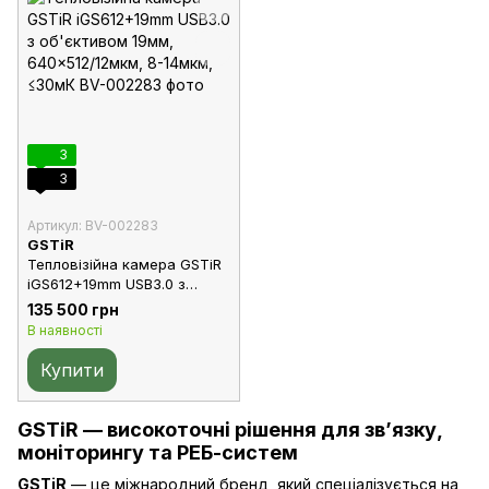
3
3
Артикул: BV-002283
GSTiR
Тепловізійна камера GSTiR
iGS612+19mm USB3.0 з
об'єктивом 19мм,
135 500 грн
640×512/12мкм, 8-14мкм,
В наявності
≤30мК
Купити
GSTiR — високоточні рішення для зв’язку,
моніторингу та РЕБ-систем
GSTiR
— це міжнародний бренд, який спеціалізується на