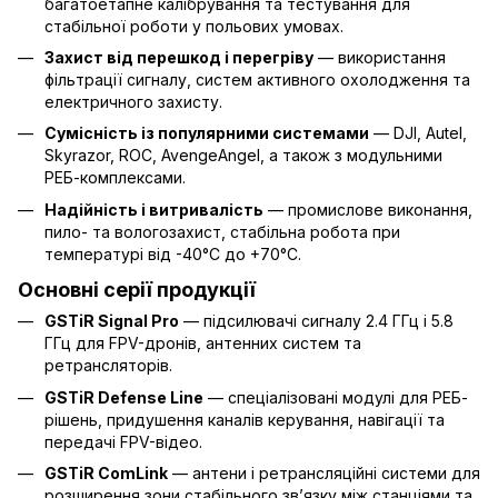
багатоетапне калібрування та тестування для
стабільної роботи у польових умовах.
Захист від перешкод і перегріву
— використання
фільтрації сигналу, систем активного охолодження та
електричного захисту.
Сумісність із популярними системами
— DJI, Autel,
Skyrazor, ROC, AvengeAngel, а також з модульними
РЕБ-комплексами.
Надійність і витривалість
— промислове виконання,
пило- та вологозахист, стабільна робота при
температурі від -40°C до +70°C.
Основні серії продукції
GSTiR Signal Pro
— підсилювачі сигналу 2.4 ГГц і 5.8
ГГц для FPV-дронів, антенних систем та
ретрансляторів.
GSTiR Defense Line
— спеціалізовані модулі для РЕБ-
рішень, придушення каналів керування, навігації та
передачі FPV-відео.
GSTiR ComLink
— антени і ретрансляційні системи для
розширення зони стабільного зв’язку між станціями та