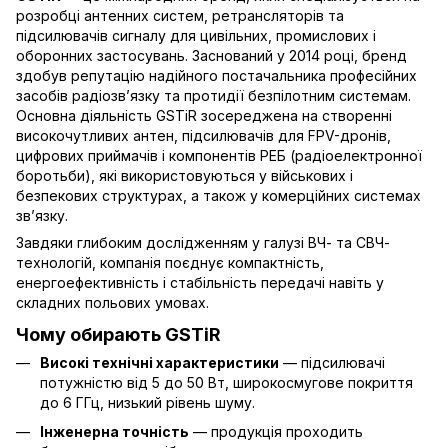
розробці антенних систем, ретрансляторів та
підсилювачів сигналу для цивільних, промислових і
оборонних застосувань. Заснований у 2014 році, бренд
здобув репутацію надійного постачальника професійних
засобів радіозв’язку та протидії безпілотним системам.
Основна діяльність GSTiR зосереджена на створенні
високочутливих антен, підсилювачів для FPV-дронів,
цифрових приймачів і компонентів РЕБ (радіоелектронної
боротьби), які використовуються у військових і
безпекових структурах, а також у комерційних системах
зв’язку.
Завдяки глибоким дослідженням у галузі ВЧ- та СВЧ-
технологій, компанія поєднує компактність,
енергоефективність і стабільність передачі навіть у
складних польових умовах.
Чому обирають GSTiR
Високі технічні характеристики
— підсилювачі
потужністю від 5 до 50 Вт, широкосмугове покриття
до 6 ГГц, низький рівень шуму.
Інженерна точність
— продукція проходить