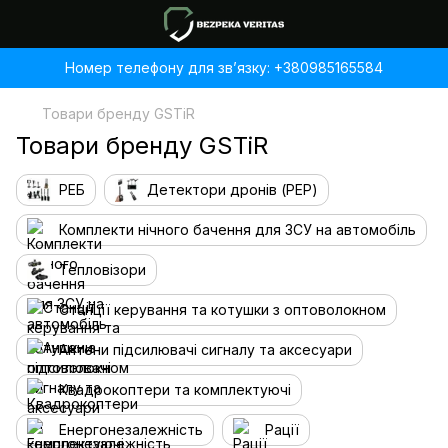
Номер телефону для звʼязку: +380985165584
Товари бренду GSTiR
Товари бренду GSTiR
РЕБ
Детектори дронів (РЕР)
Комплекти нічного бачення для ЗСУ на автомобіль
Тепловізори
Станції керування та котушки з оптоволокном
Антени підсилювачі сигналу та аксесуари
Квадрокоптери та комплектуючі
Енергонезалежність
Рації