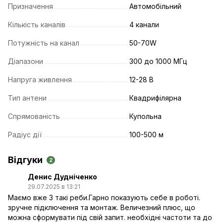
Призначення
Автомобільний
Кількість каналів
4 канали
Потужність на канал
50-70W
Діапазони
300 до 1000 МГц
Напруга живлення
12-28 В
Тип антени
Квадрифілярна
Спрямованість
Купольна
Радіус дії
100-500 м
Відгуки
2
Денис Дудніченко
29.07.2025 в 13:21
Маємо вже 3 такі реби.Гарно показують себе в роботі.
зручне підключення та монтаж. Величезний плюс, що
можна сформувати під свій запит. необхідні частоти та до