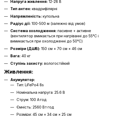
Напруга живлення:
12-28 В
Тип антен:
квадрифілярні
Напрямленість:
купольна
Радіус дії:
100-500 м (залежно від умов)
Система охолодження:
пасивне + активне
(вентилятор вмикається при нагріванні до 55°C і
вимикається при охолодженні до 50°C)
Розміри (Д
Ш
В):
150 см × 70 см × 46 см
Вага:
40 кг
Ступінь захисту:
вологостійкий
Живлення:
Акумулятор:
Тип: LiFePo4 8s
Номінальна напруга: 25.6 В
Струм: 100 А·год
Ємність: 2560 Вт·год
Розміри: 45 см × 34 см × 25 см