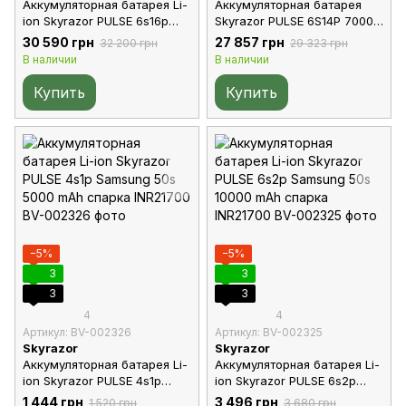
Аккумуляторная батарея Li-
Аккумуляторная батарея
ion Skyrazor PULSE 6s16p
Skyrazor PULSE 6S14P 70000
Molicel P50B 80000 mAh
mAh для тяжелых БПЛА
30 590 грн
27 857 грн
32 200 грн
29 323 грн
спарка INR21700
Vampire / «Баба Яга» (21700
В наличии
В наличии
Molicel INR P50, 6AWG, QS8-
S F)
Купить
Купить
−5%
−5%
3
3
3
3
4
4
Артикул: BV-002326
Артикул: BV-002325
Skyrazor
Skyrazor
Аккумуляторная батарея Li-
Аккумуляторная батарея Li-
ion Skyrazor PULSE 4s1p
ion Skyrazor PULSE 6s2p
Samsung 50s 5000 mAh
Samsung 50s 10000 mAh
1 444 грн
3 496 грн
1 520 грн
3 680 грн