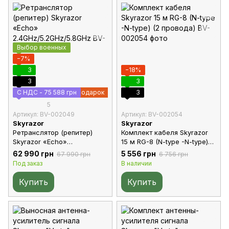
Выбор военных
−7%
3
−18%
3
3
С НДС - 75 588 грн
Подарок
3
5
Артикул: BV-002049
Артикул: BV-002054
Skyrazor
Skyrazor
Ретранслятор (репитер)
Комплект кабеля Skyrazor
Skyrazor «Echo»
15 м RG-8 (N-type -N-type)
2.4GHz/5.2GHz/5.8GHz
(2 провода)
62 990 грн
5 556 грн
67 990 грн
6 756 грн
Под заказ
В наличии
Купить
Купить