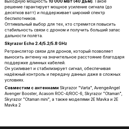
выходную мощность
10 000 мВт (40 дБм)
. Такое
решение гарантирует мощное усиление сигнала (до
десятков ватт) и поддерживает широкий спектр
беспилотников.
Оптимальный выбор для тех, кто стремится повысить
стабильность связи с дроном и получить больший запас
дальности полёта.
Skyrazor Echo 2.4/5.2/5.8 GHz
Ретранслятор связи для дронов, который позволяет
выносить антенну на значительное расстояние благодаря
поддержке длинных кабелей.
Он усиливает и стабилизирует сигнал, обеспечивая
надёжный контроль и передачу данных даже в сложных
условиях.
Совместим с антеннами
Skyrazor "Varta"
,
AvengeAngel
Avenger Booster
,
Acasom ROC-4
/
ROC-6
,
Skyrazor "Otaman"
,
Skyrazor "Otaman mini"
, а также моделями
2E Mavka
и
2E
Mavka 2