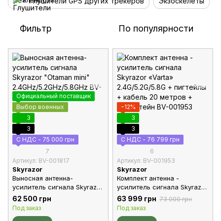
Глушители GPS других трекеров
Экзоскелеты
Фильтр
По популярности
Официальный поставщик
Выбор военных
−12%
3
3
3
3
С НДС - 75 000 грн
С НДС - 76 799 грн
7
6
Артикул: BV-001817
Артикул: BV-001953
Skyrazor
Skyrazor
Выносная антенна-
Комплект антенна -
усилитель сигнала Skyrazor
усилитель сигнала Skyrazor
"Otaman mini"
«Varta» 2.4G/5.2G/5.8G +
62 500 грн
63 999 грн
73 000 грн
2.4GHz/5.2GHz/5.8GHz
пигтейлы + кабель 20
Под заказ
Под заказ
метров + кронштейн