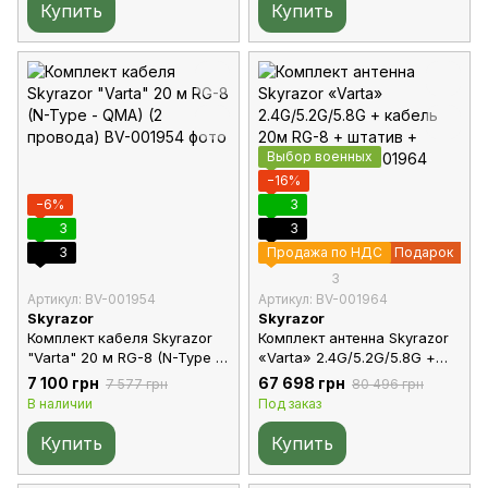
Купить
Купить
Выбор военных
−16%
−6%
3
3
3
3
Продажа по НДС
Подарок
3
Артикул: BV-001954
Артикул: BV-001964
Skyrazor
Skyrazor
Комплект кабеля Skyrazor
Комплект антенна Skyrazor
"Varta" 20 м RG-8 (N-Type -
«Varta» 2.4G/5.2G/5.8G +
QMA) (2 провода)
кабель 20м RG-8 + штатив
7 100 грн
67 698 грн
7 577 грн
80 496 грн
+ кронштейн
В наличии
Под заказ
Купить
Купить