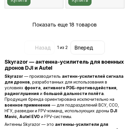
Купить
Купить
Показать еще 18 товаров
Назад
Вперед
1
из 2
Skyrazor — антенна-усилитель для военных
дронов DJI и Autel
Skyrazor
— производитель
антенн-усилителей сигнала
для дронов
, разработанных для использования в
условиях
фронта
,
активного РЭБ-противодействия
,
радиоглушения
и
большой дальности полёта
.
Продукция бренда ориентирована исключительно на
военное применение
— для подразделений ВСУ, ССО,
НГУ, разведки и FPV-команд, использующих дроны
DJI
Mavic, Autel EVO
и FPV-системы.
Антенны Skyrazor — это
антенны-усилители для