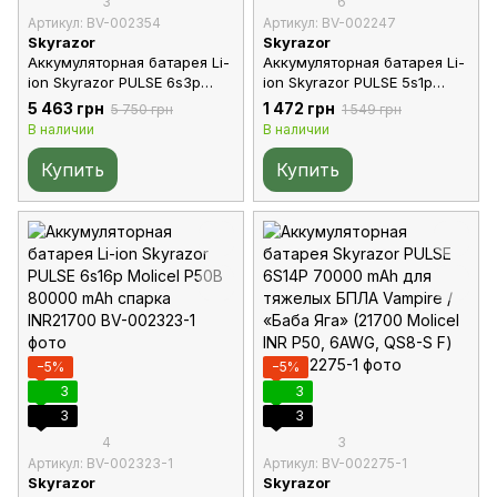
3
6
Артикул: BV-002354
Артикул: BV-002247
Skyrazor
Skyrazor
Аккумуляторная батарея Li-
Аккумуляторная батарея Li-
ion Skyrazor PULSE 6s3p
ion Skyrazor PULSE 5s1p
Molicel P50B 15000 mAh
Samsung 50s 5000 mAh
5 463 грн
1 472 грн
5 750 грн
1 549 грн
спарка INR21700
спарка INR21700
В наличии
В наличии
Купить
Купить
−5%
−5%
3
3
3
3
4
3
Артикул: BV-002323-1
Артикул: BV-002275-1
Skyrazor
Skyrazor