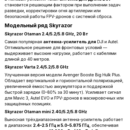
становится решающим фактором при выполнении задач
разведки, корректировки огня артиллерии или
безопасной работы FPV-дронов с системой сброса.
Модельный ряд Skyrazor
Skyrazor Otaman 2.4/5.2/5.8 GHz, 20 Вт
Самая популярная
антенна-усилитель для
DJI и Autel.
Оптимальное решение для фронтовых условий —
выдерживает высокие нагрузки, работает с кабелями
длиной до 40 метров.
Skyrazor Varta 2.4/5.2/5.8 GHz
Улучшенная версия модели Avenger Booste Big Hulk Plus.
Обладает вертикальной и горизонтальной поляризацией,
увеличенной ёмкостью аккумулятора и поддержкой
быстрой зарядки (0–80% за 30 минут). Усиливает сигнал
для Mavic 3, Autel EVO и FPV-дронов в маскировочных или
защищённых позициях.
Skyrazor Otaman mini 2.4G/5.2/5.8 GHz
Выносная трёхдиапазонная антенна-усилитель работает
в диапазонах
2.4–2.5 ГГц и 5.0–5.875 ГГц
, обеспечивая