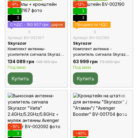
−9%
−12%
3
3
3
3
С НДС - 160 907 грн
Подарок
Продажа по НДС
5
9
Артикул: BV-002167
Артикул: BV-002190
Skyrazor
Skyrazor
Комплект антенны-
Комплект антенна -
усилителя сигнала Skyrazor
усилитель сигнала Skyrazor
«Varta» и ретранслятора
«Varta» 2.4G/5.2G/5.8G +
134 089 грн
63 999 грн
148 100 грн
73 000 грн
Skyrazor «Echo» + 4 кабеля
пигтейлы + кабель RG-8 20
Под заказ
Под заказ
20м + пигтейлы +
метров + кронштейн
кронштейн
Купить
Купить
−15%
3
−40%