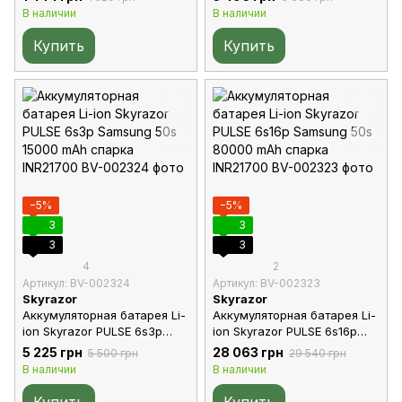
спарка INR21700
спарка INR21700
В наличии
В наличии
Купить
Купить
−5%
−5%
3
3
3
3
4
2
Артикул: BV-002324
Артикул: BV-002323
Skyrazor
Skyrazor
Аккумуляторная батарея Li-
Аккумуляторная батарея Li-
ion Skyrazor PULSE 6s3p
ion Skyrazor PULSE 6s16p
Samsung 50s 15000 mAh
Samsung 50s 80000 mAh
5 225 грн
28 063 грн
5 500 грн
29 540 грн
спарка INR21700
спарка INR21700
В наличии
В наличии