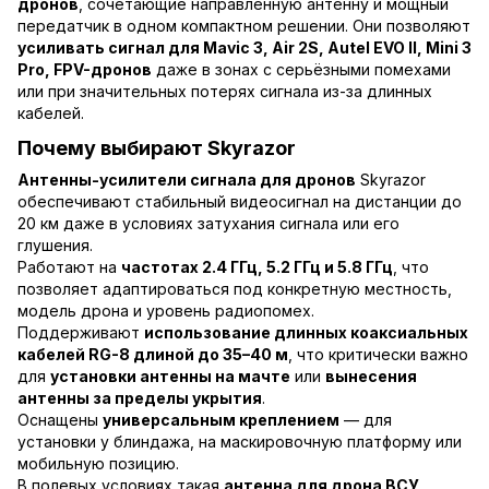
дронов
, сочетающие направленную антенну и мощный
передатчик в одном компактном решении. Они позволяют
усиливать сигнал для Mavic 3, Air 2S, Autel EVO II, Mini 3
Pro, FPV-дронов
даже в зонах с серьёзными помехами
или при значительных потерях сигнала из-за длинных
кабелей.
Почему выбирают Skyrazor
Антенны-усилители сигнала для дронов
Skyrazor
обеспечивают стабильный видеосигнал на дистанции до
20 км даже в условиях затухания сигнала или его
глушения.
Работают на
частотах 2.4 ГГц, 5.2 ГГц и 5.8 ГГц
, что
позволяет адаптироваться под конкретную местность,
модель дрона и уровень радиопомех.
Поддерживают
использование длинных коаксиальных
кабелей RG-8 длиной до 35–40 м
, что критически важно
для
установки антенны на мачте
или
вынесения
антенны за пределы укрытия
.
Оснащены
универсальным креплением
— для
установки у блиндажа, на маскировочную платформу или
мобильную позицию.
В полевых условиях такая
антенна для дрона ВСУ