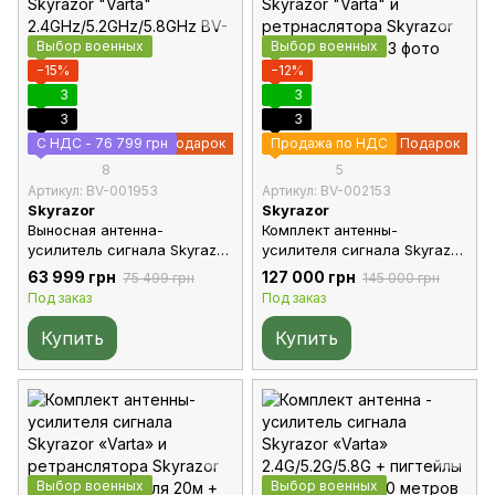
Выбор военных
Выбор военных
−15%
−12%
3
3
3
3
С НДС - 76 799 грн
Подарок
Продажа по НДС
Подарок
8
5
Артикул: BV-001953
Артикул: BV-002153
Skyrazor
Skyrazor
Выносная антенна-
Комплект антенны-
усилитель сигнала Skyrazor
усилителя сигнала Skyrazor
"Varta"
"Varta" и ретрнаслятора
63 999 грн
127 000 грн
75 499 грн
145 000 грн
2.4GHz/5.2GHz/5.8GHz
Skyrazor "Echo"
Под заказ
Под заказ
Купить
Купить
Выбор военных
Выбор военных