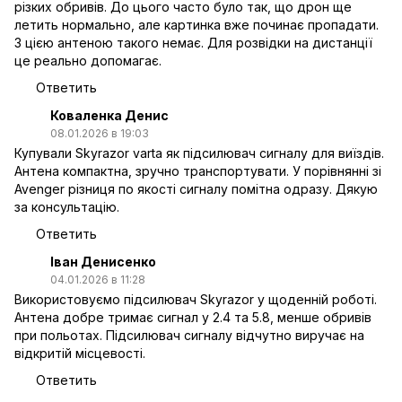
різких обривів. До цього часто було так, що дрон ще
летить нормально, але картинка вже починає пропадати.
З цією антеною такого немає. Для розвідки на дистанції
це реально допомагає.
Ответить
Коваленка Денис
08.01.2026 в 19:03
Купували Skyrazor varta як підсилювач сигналу для виїздів.
Антена компактна, зручно транспортувати. У порівнянні зі
Avenger різниця по якості сигналу помітна одразу. Дякую
за консультацію.
Ответить
Іван Денисенко
04.01.2026 в 11:28
Використовуємо підсилювач Skyrazor у щоденній роботі.
Антена добре тримає сигнал у 2.4 та 5.8, менше обривів
при польотах. Підсилювач сигналу відчутно виручає на
відкритій місцевості.
Ответить