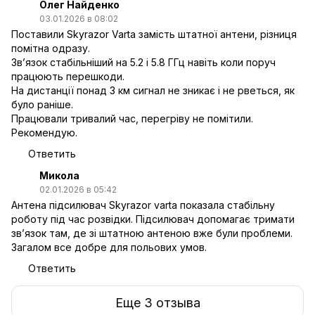
Олег Найденко
03.01.2026 в 08:02
Поставили Skyrazor Varta замість штатної антени, різниця
помітна одразу.
Зв’язок стабільніший на 5.2 і 5.8 ГГц навіть коли поруч
працюють перешкоди.
На дистанції понад 3 км сигнал не зникає і не рветься, як
було раніше.
Працювали тривалий час, перегріву не помітили.
Рекомендую.
Ответить
Микола
02.01.2026 в 05:42
Антена підсилювач Skyrazor varta показала стабільну
роботу під час розвідки. Підсилювач допомагає тримати
зв’язок там, де зі штатною антеною вже були проблеми.
Загалом все добре для польових умов.
Ответить
Еще 3 отзыва