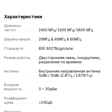
Характеристики
Диапазон
частот
2400 МГц/ 5200 МГц/ 5800 МГц
Ширина канала
20МГц & 40МГц & 80МГц
Стандарти
IEEE 802.11b/g/n/a/ac
Режим работы
Двусторонняя связь, полудуплекс,
разделение по времени
Антенна
Внутренняя направленная антенна
12dBi / 10dBi (2.4ГГц / 5.875ГГц)
Входная
мощность
0 ~ 20дБм
Коэффициент
шума
≤3.65дБ
Частотна