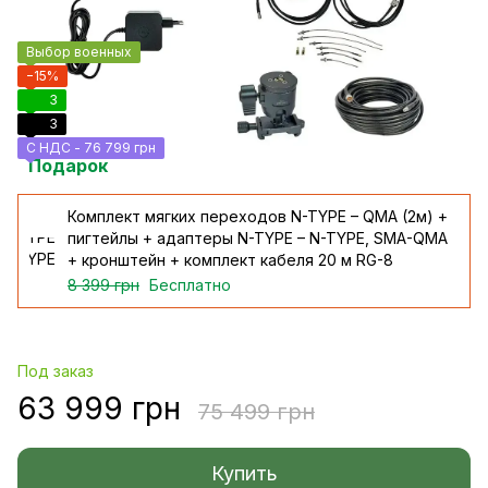
Выбор военных
−15%
3
3
С НДС - 76 799 грн
Подарок
Комплект мягких переходов N-TYPE – QMA (2м) +
пигтейлы + адаптеры N-TYPE – N-TYPE, SMA-QMA
+ кронштейн + комплект кабеля 20 м RG-8
8 399 грн
Бесплатно
Под заказ
63 999 грн
75 499 грн
Купить