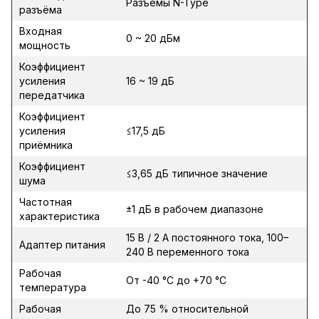
Разъёмы N-Type
разъёма
Входная
0 ~ 20 дБм
мощность
Коэффициент
усиления
16 ~ 19 дБ
передатчика
Коэффициент
усиления
≤17,5 дБ
приёмника
Коэффициент
≤3,65 дБ типичное значение
шума
Частотная
±1 дБ в рабочем диапазоне
характеристика
15 В / 2 А постоянного тока, 100–
Адаптер питания
240 В переменного тока
Рабочая
От -40 °C до +70 °C
температура
Рабочая
До 75 % относительной