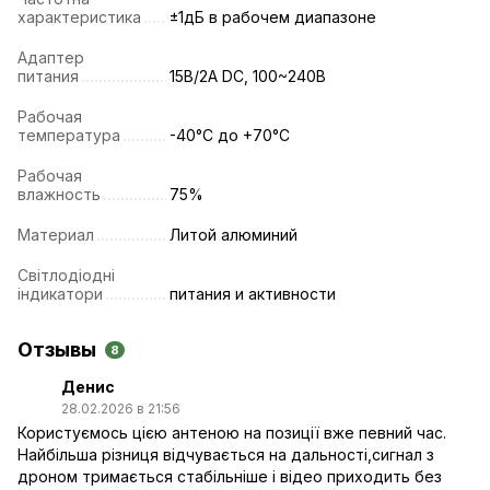
характеристика
±1дБ в рабочем диапазоне
Адаптер
питания
15В/2А DC, 100~240В
Рабочая
температура
-40°C до +70°C
Рабочая
влажность
75%
Материал
Литой алюминий
Світлодіодні
індикатори
питания и активности
Отзывы
8
Денис
28.02.2026 в 21:56
Користуємось цією антеною на позиції вже певний час.
Найбільша різниця відчувається на дальності,сигнал з
дроном тримається стабільніше і відео приходить без