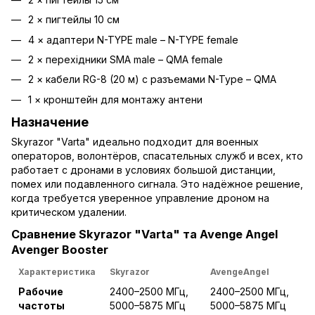
2 × пигтейлы 10 см
4 × адаптери N-TYPE male – N-TYPE female
2 × перехідники SMA male – QMA female
2 ×
кабели RG-8 (20 м) с разъемами N-Type – QMA
1 ×
кронштейн для монтажу антени
Назначение
Skyrazor "Varta" идеально подходит для военных
операторов, волонтёров, спасательных служб и всех, кто
работает с дронами в условиях большой дистанции,
помех или подавленного сигнала. Это надёжное решение,
когда требуется уверенное управление дроном на
критическом удалении.
Сравнение Skyrazor "Varta" та Avenge Angel
Avenger Booster
Характеристика
Skyrazor
AvengeAngel
Рабочие
2400–2500 МГц,
2400–2500 МГц,
частоты
5000–5875 МГц
5000–5875 МГц