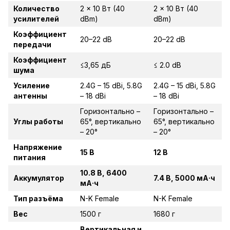
Количество
2 × 10 Вт (40
2 × 10 Вт (40
усилителей
dBm)
dBm)
Коэффициент
20–22 dB
20–22 dB
передачи
Коэффициент
≤3,65 дБ
≤ 2.0 dB
шума
Усиление
2.4G – 15 dBi, 5.8G
2.4G – 15 dBi, 5.8G
антенны
– 18 dBi
– 18 dBi
Горизонтально –
Горизонтально –
Углы работы
65°, вертикально
65°, вертикально
– 20°
– 20°
Напряжение
15 В
12 В
питания
10.8 В, 6400
Аккумулятор
7.4 В, 5000 мА·ч
мА·ч
Тип разъёма
N-K Female
N-K Female
Вес
1500 г
1680 г
Вертикальная и