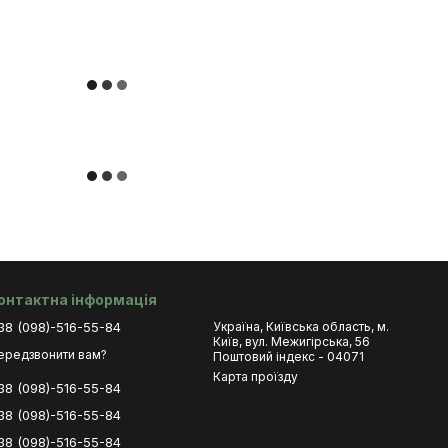
онтактна інформація
38 (098)-516-55-84
Україна, Київська область, м.
Київ, вул. Межигірська, 56
ередзвонити вам?
Поштовий індекс - 04071
Карта проїзду
38 (098)-516-55-84
38 (098)-516-55-84
38 (098)-516-55-84