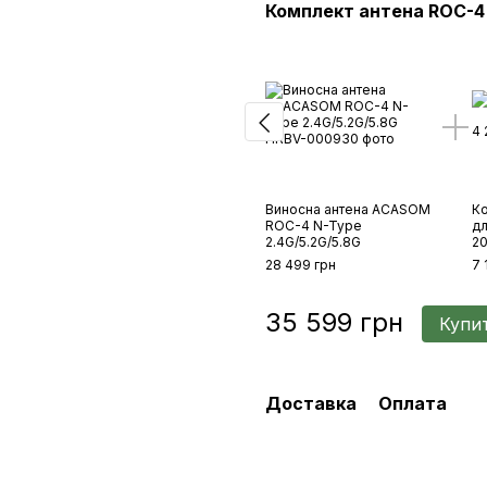
Комплект антена ROC-4
Виносна антена ACASOM
К
ROC-4 N-Type
д
2.4G/5.2G/5.8G
20
28 499 грн
7 
35 599 грн
Купи
Доставка
Оплата