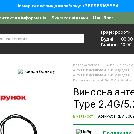
Номер телефону для звʼязку: +380985165584
онтактна інформація
Skyrazor відгуки
Наш блог
оговір публічної оферти
Графік роботи:
Будні:
08:00
Вихідні:
10:00–
Bezpeka Veritas
Антени підсилюв
Антени підсилювачі сигналу для DJI 
Антени підсилювачі сигналу для DJ
Виносна антена ACASOM ROC-4 N-T
Виносна ант
Type 2.4G/5.
В наявності
Артикул: HRBV-000
Подарунок