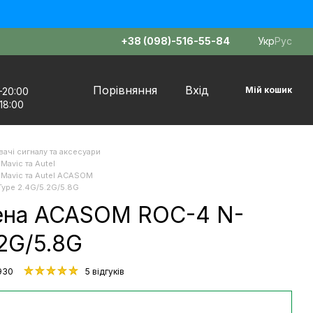
+38 (098)-516-55-84
Укр
Рус
Порівняння
Вхід
Мій кошик
–20:00
18:00
ачі сигналу та аксесуари
Mavic та Autel
I Mavic та Autel ACASOM
ype 2.4G/5.2G/5.8G
ена ACASOM ROC-4 N-
2G/5.8G
930
5 відгуків