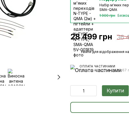
Набір м'яких пер
SMA-QMA
1 900 грн
Безко
28 499 грн
36 
%
Увійти
для відображення на
ОПЛАТА ЧАСТИНАМИ
3 платежі через 9 499.67 
Купити