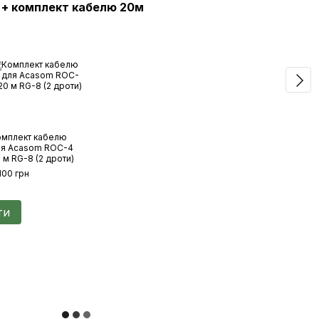
 + комплект кабелю 20м
Ком
омплект кабелю
Вино
ля Acasom ROC-4
ROC-
 м RG-8 (2 дроти)
2.4G
100 грн
28 4
ти
57