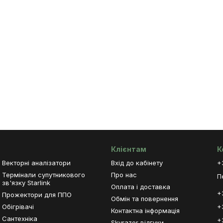
Клієнтам
К
Векторні аналізатори
Вхід до кабінету
+
Термінали супутникового
Про нас
П
зв'язку Starlink
Оплата і доставка
+
Прожектори для ППО
Обмін та повернення
Обігрівачі
+
Контактна інформація
Сантехніка
+
Skyrazor відгуки