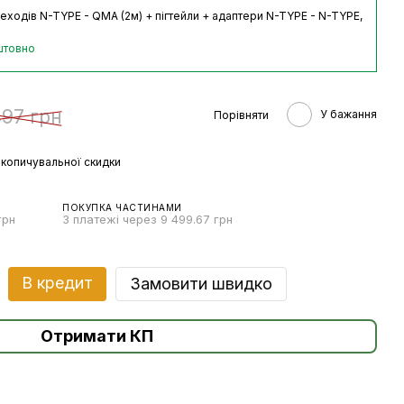
еходів N-TYPE - QMA (2м) + пігтейли + адаптери N-TYPE - N-TYPE,
штовно
497 грн
У бажання
Порівняти
копичувальної скидки
ПОКУПКА ЧАСТИНАМИ
грн
3 платежі через 9 499.67 грн
В кредит
Замовити швидко
Отримати КП