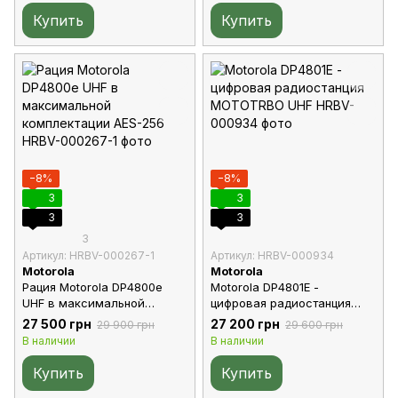
Купить
Купить
−8%
−8%
3
3
3
3
3
Артикул: HRBV-000267-1
Артикул: HRBV-000934
Motorola
Motorola
Рация Motorola DP4800e
Motorola DP4801E -
UHF в максимальной
цифровая радиостанция
комплектации AES-256
MOTOTRBO UHF
27 500 грн
27 200 грн
29 900 грн
29 600 грн
В наличии
В наличии
Купить
Купить