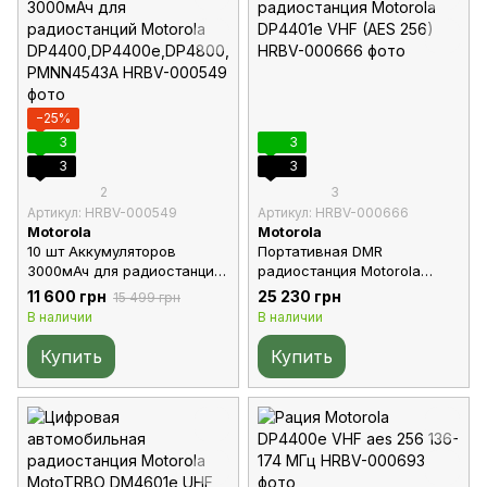
−25%
3
3
3
3
2
3
Артикул: HRBV-000549
Артикул: HRBV-000666
Motorola
Motorola
10 шт Аккумуляторов
Портативная DMR
3000мАч для радиостанций
радиостанция Motorola
Motorola
DP4401e VHF (AES 256)
11 600 грн
25 230 грн
15 499 грн
DP4400,DP4400e,DP4800,DP
В наличии
В наличии
4800e PMNN4543A
Купить
Купить