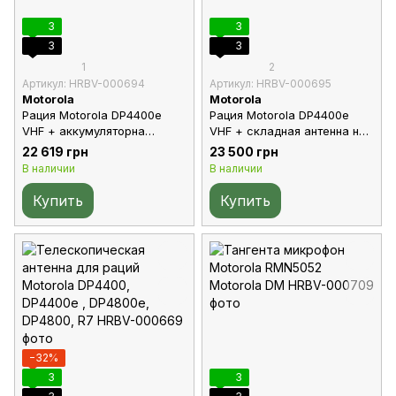
3
3
3
3
1
2
Артикул: HRBV-000694
Артикул: HRBV-000695
Motorola
Motorola
Рация Motorola DP4400e
Рация Motorola DP4400e
VHF + аккумуляторна
VHF + складная антенна на
батарея 3500 mAh
108см
22 619 грн
23 500 грн
В наличии
В наличии
Купить
Купить
−32%
3
3