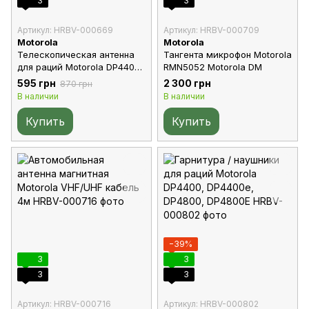
3
3
Артикул: HRBV-000669
Артикул: HRBV-000709
Motorola
Motorola
Телескопическая антенна
Тангента микрофон Motorola
для раций Motorola DP4400,
RMN5052 Motorola DM
DP4400e , DP4800e,
595 грн
2 300 грн
870 грн
DP4800, R7
В наличии
В наличии
Купить
Купить
−39%
3
3
3
3
Артикул: HRBV-000716
Артикул: HRBV-000802