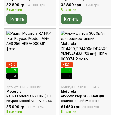
МГц)
32 899 грн
32 899 грн
40 000 грн
38 250 грн
В наличии
В наличии
Купить
Купить
−6%
−12%
3
3
3
3
Артикул: HRBV-000891
Артикул: HRBV-000374-2
Motorola
Motorola
Рация Motorola R7 FKP (Full
Аккумулятор 3000мАч для
Keypad Model) VHF AES 256
радиостанций Motorola
DP4400,DP4400e,DP4800,DP
35 999 грн
61 450 грн
38 250 грн
70 000 грн
4800e PMNN4543A (50 шт)
В наличии
В наличии