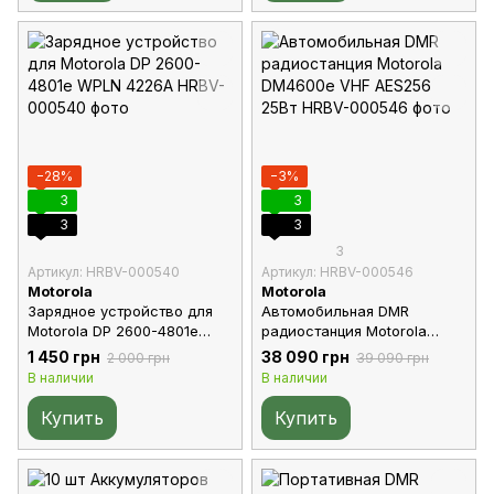
−28%
−3%
3
3
3
3
3
Артикул: HRBV-000540
Артикул: HRBV-000546
Motorola
Motorola
Зарядное устройство для
Автомобильная DMR
Motorola DP 2600-4801e
радиостанция Motorola
WPLN 4226A
DM4600e VHF AES256 25Вт
1 450 грн
38 090 грн
2 000 грн
39 090 грн
В наличии
В наличии
Купить
Купить