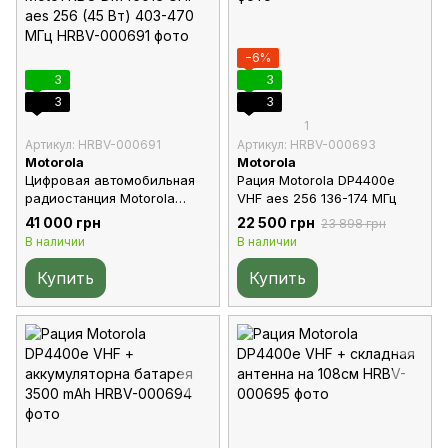
−6%
3
3
3
3
1
Артикул: HRBV-000691
Артикул: HRBV-000693
Motorola
Motorola
Цифровая автомобильная
Рация Motorola DP4400e
радиостанция Motorola
VHF aes 256 136-174 МГц
MotoTRBO DM4601e UHF aes
41 000 грн
22 500 грн
23 898 грн
256 (45 Вт) 403-470 МГц
В наличии
В наличии
Купить
Купить