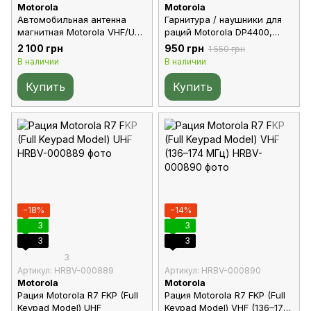
Motorola
Motorola
Автомобильная антенна
Гарнитура / наушники для
магнитная Motorola VHF/UHF
раций Motorola DP4400,
кабель 4м
DP4400e, DP4800, DP4800E
2 100 грн
950 грн
1 550 грн
В наличии
В наличии
Купить
Купить
−18%
−14%
3
3
3
3
3
Артикул: HRBV-000889
Артикул: HRBV-000890
Motorola
Motorola
Рация Motorola R7 FKP (Full
Рация Motorola R7 FKP (Full
Keypad Model) UHF
Keypad Model) VHF (136–174