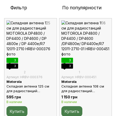
Фильтр
По популярности
3
3
3
3
2
1
Артикул: HRBV-000376
Артикул: HRBV-000451
Motorola
Motorola
Складная антенна 125 см
Складная антенна 108 см
для радиостанций
для радиостанций
MOTOROLA DP4800 /
MOTOROLA DP4800 /
595 грн
1 150 грн
DP4400 / DP4600 / DP 4800e
DP4400 / DP4600 /DP4800e/
В наличии
В наличии
/ DP 4400e/R7 12011-2710
DP4400e/R7 12011-2710-01
Купить
Купить