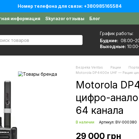
Номер телефона для связи: +380985165584
тная информация
Skyrazor отзывы
Блог
е
Договор публичной оферты
График работы:
Будние:
08:00–2
Выходные:
10:00
Bezpeka Veritas
Рации
Порт
Motorola DP4400e UHF — Рация циф
Motorola DP
цифро-анало
64 канала
В наличии
Артикул: BV-000380
29 000 грн