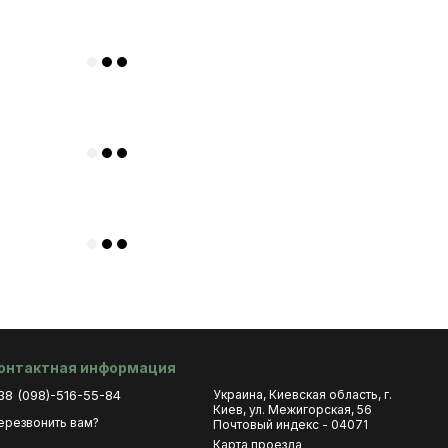
онтактная информация
38 (098)-516-55-84
Украина, Киевская область, г.
Киев, ул. Межигорская, 56
ерезвонить вам?
Почтовый индекс - 04071
Карта проезда