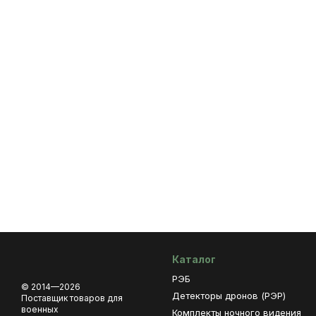
Каталог
РЭБ
© 2014—2026
Детекторы дронов (РЭР)
Поставщик товаров для
военных
Комплекты ночного видения