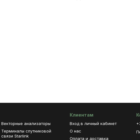
Клиентам
К
Векторные анализаторы
Вход в личный кабинет
+
Терминалы спутниковой
О нас
П
связи Starlink
Оплата и доставка