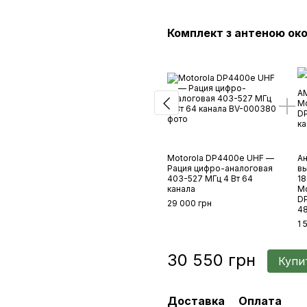
Комплект з антеною око
Motorola DP4400e UHF —
Ан
Рация цифро-аналоговая
вы
403-527 МГц 4 Вт 64
18
канала
Mo
D
29 000 грн
48
1 
30 550 грн
Купи
Доставка
Оплата