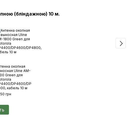
пною (бліндажною) 10 м.
Ком
тенна окопная
Moto
носная Uline AM-
Раци
00 Green для
403-
torola
кана
P4400/DP4600/DP
29 0
00, кабель 10 м
550 грн
30
ть