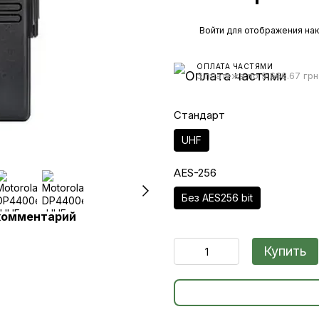
%
Войти
для отображения нак
ОПЛАТА ЧАСТЯМИ
3 платежа по 9 666.67 грн
Стандарт
UHF
AES-256
Без AES256 bit
комментарий
Купить