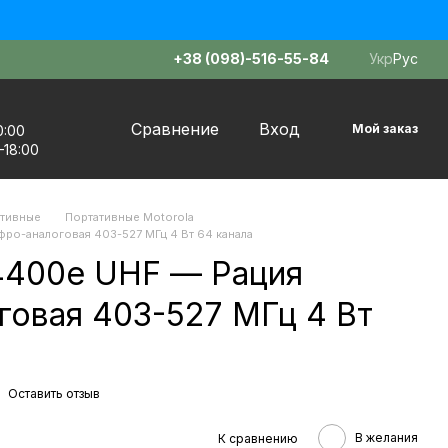
+38 (098)-516-55-84
Укр
Рус
Сравнение
Вход
Мой заказ
0:00
–18:00
ативные
Портативные Motorola
ро-аналоговая 403-527 МГц 4 Вт 64 канала
4400e UHF — Рация
говая 403-527 МГц 4 Вт
Оставить отзыв
В желания
К сравнению