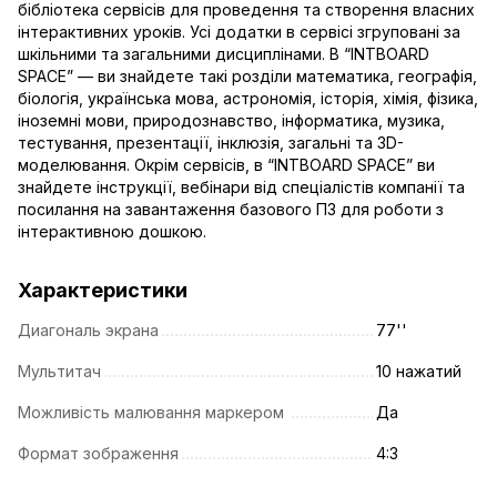
бібліотека сервісів для проведення та створення власних
інтерактивних уроків. Усі додатки в сервісі згруповані за
шкільними та загальними дисциплінами. В “INTBOARD
SPACE” — ви знайдете такі розділи математика, географія,
біологія, українська мова, астрономія, історія, хімія, фізика,
іноземні мови, природознавство, інформатика, музика,
тестування, презентації, інклюзія, загальні та 3D-
моделювання. Окрім сервісів, в “INTBOARD SPACE” ви
знайдете інструкції, вебінари від спеціалістів компанії та
посилання на завантаження базового ПЗ для роботи з
інтерактивною дошкою.
Характеристики
Диагональ экрана
77''
Мультитач
10 нажатий
Можливість малювання маркером
Да
Формат зображення
4:3