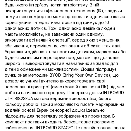
будь-якого інтер'єру нотки патріотизму. В ній
використовується інфрачервона технологія (IR), завдяки
чому з нею комфортно може працювати одночасно кілька
користувачів. Інтерактивна дошка підтримує до 10
одночасних дотиків. Тож, одночасно декілька людей
мають можливість, не заважаючи один одному,
виконувати всі наявній операції, серед яких зменшення,
збільшення, переміщення, копіювання об'єктів і так далі.
Управління здійснюється простим дотиком, маркером або
будь-яким іншим непрозорим предметом, що дозволяє
широко її використовувати в навчальних закладах для
дітей з обмеженими можливостями. Дошка підтримує
функціонал методики BYOD (Bring Your Own Device), що
дозволяє учням і вчителю використовувати свої
персональні пристрої (смартфони й планшетні ПК) під час
роботи навчального процесу. Поверхня дошки INTBOARD
UT-TBI82S-UA матова керамічна зносостійка, білого
кольору робочої зони з можливістю писати маркерами на
водяній основі. Екран сенсорної дошки ідеально
підходить для перегляду зображення з проєктора. В
комплект поставки входить безкоштовне програмне
забезпечення “INTBOARD SPACE”. Це постійно оновлювана