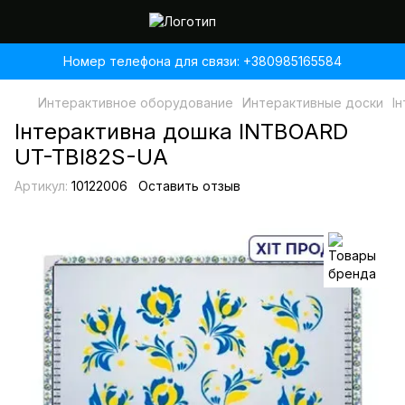
Номер телефона для связи: +380985165584
Интерактивное оборудование
Интерактивные доски
І
Інтерактивна дошка INTBOARD
UT-TBI82S-UA
Артикул:
10122006
Оставить отзыв