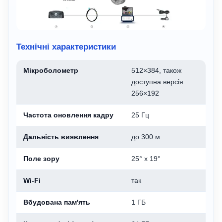
Технічні характеристики
Мікроболометр
512×384, також
доступна версія
256×192
Частота оновлення кадру
25 Гц
Дальність виявлення
до 300 м
Поле зору
25° x 19°
Wi-Fi
так
Вбудована пам'ять
1 ГБ