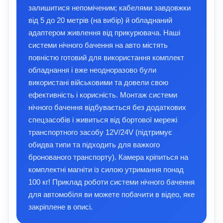
залишитися непоміченим; кабелями завдовжки
від 5 до 20 метрів (на вибір) й обладнаний
адаптером живлення від прикурювача. Наші
системи нічного бачення на авто містять
повністю готовий для використання комплект
обладнання і вже неодноразово були
використані військовими та довели свою
ефективність і корисність. Монтаж системи
нічного бачення відбувається без додаткових
спецзасобів і живиться від бортової мережі
транспортного засобу 12V/24V (підтримує
обидва типи та підходить для важкого
бронованого транспорту). Камера кріпиться на
комплектні магніти із силою утримання понад
100 кг! Приклад роботи системи нічного бачення
для автомобіля ви можете побачити в відео, яке
закріплене в описі.