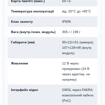
Карта пам'яті (макс.)
64 ГБ
Температура експлуатації
від -20°C до +80°C
Клас захисту
IP69K
Вага (внутр./зовн. модуль)
305 г / 198 г
Габарити (мм)
95×111×51 (камера),
107×128×48 (внутр.
модуль)
Живлення
12 В через
прикурювач (24 В
через адаптер, не
напряму)
Інтерфейс відео
GMSL через FAKRA-
коаксіальний кабель
(PoC)