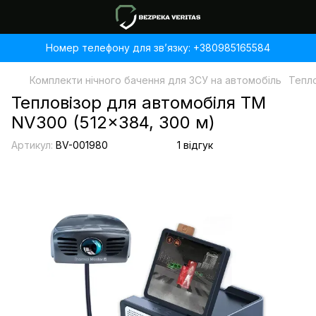
Номер телефону для звʼязку: +380985165584
Комплекти нічного бачення для ЗСУ на автомобіль
Тепло
Тепловізор для автомобіля TM
NV300 (512x384, 300 м)
Артикул:
BV-001980
1 відгук