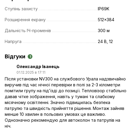
Ступінь захисту
IP69K
Розширення екрану
512x384
Дальність ІЧ-променів
300 м
Напруга
24 В, 12
Відгуки
1
Олександр Іванець
01.12.2025 в 17:11
Після установки NV300 на службового Ура­ла надзвичайно
виручив під час нічної перевірки в полі за 2-3 кілометри
помітили групу на під’їзді до позиції. Тепловізор стабільно
давав чітке зображення, навіть у тумані та слабкому
місячному освітленні. Значно підвищилась безпека
патрулю та швидкість прийняття рішення. Монтаж зайняв
менше 10 хвилин в польових умовах це важливо.
Однозначно рекомендую для автоколон та патрулів на
ніч.