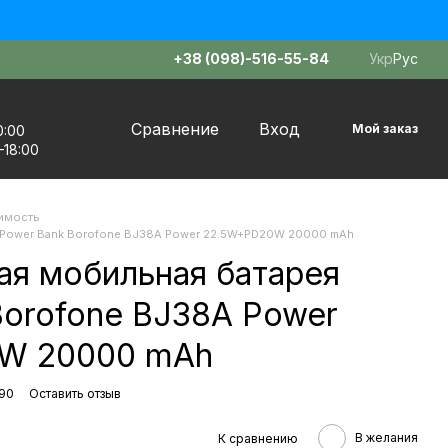
+38 (098)-516-55-84
Укр
Рус
Сравнение
Вход
Мой заказ
0:00
–18:00
имость
 Power Bank Borofone BJ38A Power 22.5W+PD20W 20000 mAh
ая мобильная батарея
Borofone BJ38A Power
W 20000 mAh
890
Оставить отзыв
В желания
К сравнению