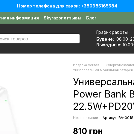
Номер телефона для связи: +380985165584
тная информация
Skyrazor отзывы
Блог
е
Договор публичной оферты
График работы:
Будние:
08:00–2
Выходные:
10:00
Bezpeka Veritas
Энергонезавис
Универсальная мобильная батарея
Универсальн
Power Bank 
22.5W+PD20
Нет в наличии
Артикул: BV-001
810 грн