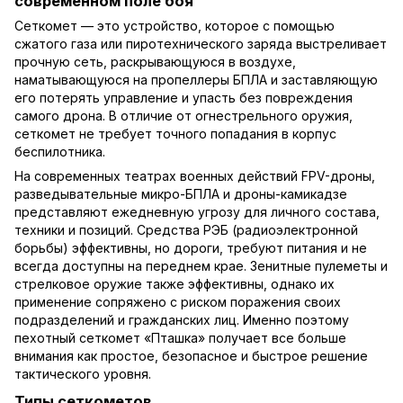
современном поле боя
Сеткомет — это устройство, которое с помощью
сжатого газа или пиротехнического заряда выстреливает
прочную сеть, раскрывающуюся в воздухе,
наматывающуюся на пропеллеры БПЛА и заставляющую
его потерять управление и упасть без повреждения
самого дрона. В отличие от огнестрельного оружия,
сеткомет не требует точного попадания в корпус
беспилотника.
На современных театрах военных действий FPV-дроны,
разведывательные микро-БПЛА и дроны-камикадзе
представляют ежедневную угрозу для личного состава,
техники и позиций.
Средства РЭБ
(радиоэлектронной
борьбы) эффективны, но дороги, требуют питания и не
всегда доступны на переднем крае. Зенитные пулеметы и
стрелковое оружие также эффективны, однако их
применение сопряжено с риском поражения своих
подразделений и гражданских лиц. Именно поэтому
пехотный сеткомет «Пташка» получает все больше
внимания как простое, безопасное и быстрое решение
тактического уровня.
Типы сеткометов