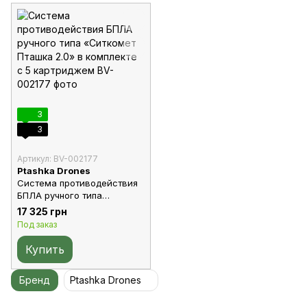
3
3
Артикул: BV-002177
Ptashka Drones
Система противодействия
БПЛА ручного типа
«Ситкомет Пташка 2.0» в
17 325 грн
комплекте с 5 картриджем
Под заказ
Купить
Бренд
Ptashka Drones