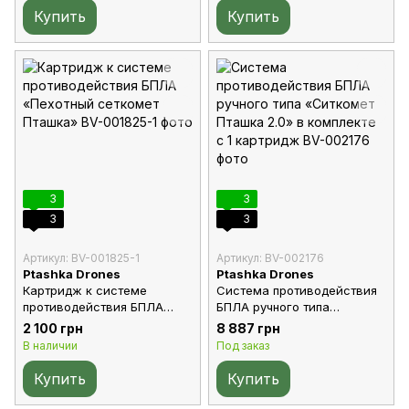
Купить
Купить
3
3
3
3
Артикул: BV-001825-1
Артикул: BV-002176
Ptashka Drones
Ptashka Drones
Картридж к системе
Система противодействия
противодействия БПЛА
БПЛА ручного типа
«Пехотный сеткомет
«Ситкомет Пташка 2.0» в
2 100 грн
8 887 грн
Пташка»
комплекте с 1 картридж
В наличии
Под заказ
Купить
Купить