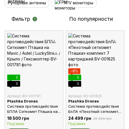
Рупорные антенны
FPV мониторы
Фильтр
По популярности
1
−8%
3
3
3
3
Артикул: BV-001781
Артикул: BV-001825
Ptashka Drones
Ptashka Drones
Система противодействия
Система противодействия
БПЛА Ситкомет Пташка на
БпЛА «Пехотный сеткомет
Mavic / Autel / LuckyStrike /
Пташка» комплект 7
18 500 грн
24 499 грн
26 499 грн
Крыло / Гексакоптер
картриджей
Под заказ
Под заказ