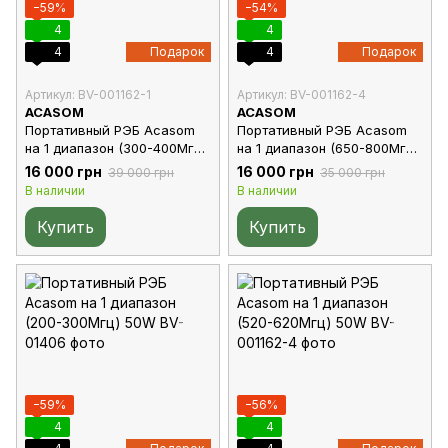
−59%
−54%
4
4
4
Подарок
4
Подарок
Артикул: BV-001162-1
Артикул: BV-001162-4
ACASOM
ACASOM
Портативный РЭБ Acasom
Портативный РЭБ Acasom
на 1 диапазон (300-400Мгц)
на 1 диапазон (650-800Мгц)
50W
50W
16 000 грн
16 000 грн
39 000 грн
35 000 грн
В наличии
В наличии
Купить
Купить
−59%
−56%
4
4