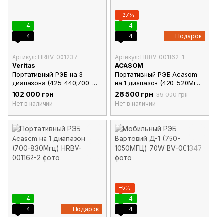
−27%
4
4
4
4
Подарок
Артикул: HRBV-001237
Артикул: HRBV-001162-1
Veritas
ACASOM
Портативный РЭБ на 3
Портативный РЭБ Acasom
диапазона (425-440;700-
на 1 диапазон (420-520Мгц)
830;830-960)
50W
102 000 грн
28 500 грн
39 000 грн
Нет в наличии
Нет в наличии
−5%
4
4
4
Подарок
4