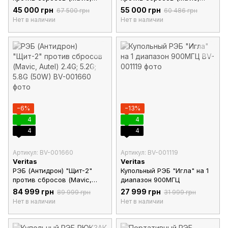
Autel) 2.4Мгц и 5.8Мгц (50W)
Autel) 2.4Мгц; 5.2МГц и
45 000 грн
55 000 грн
67 500 грн
60 486 грн
5.8Мгц (30W)
Нет в наличии
Нет в наличии
−6%
−13%
4
4
4
4
Артикул: BV-001660
Артикул: BV-001119
Veritas
Veritas
РЭБ (Антидрон) "Щит-2"
Купольный РЭБ "Игла" на 1
против сбросов (Mavic,
диапазон 900МГЦ
Autel) 2.4G; 5.2G; 5.8G (50W)
84 999 грн
27 999 грн
89 999 грн
31 999 грн
Нет в наличии
Нет в наличии