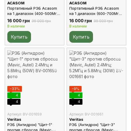
ACASOM
ACASOM
Портативный РЭБ Acasom
Портативный РЭБ Acasom
на 1 диапазон (400-500Мгц)
на 1 диапазон (600-700Мгц)
50W
50W
16 000 грн
16 000 грн
39 000 грн
39 000 грн
В наличии
В наличии
Купить
Купить
−33%
−9%
4
4
4
4
Артикул: BV-001659
Артикул: BV-001661
Veritas
Veritas
РЭБ (Антидрон) "Щит-1"
РЭБ (Антидрон) "Щит-3"
против сбросов (Mavic,
против сбросов (Mavic,