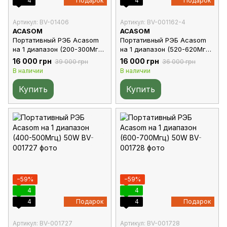
4
Подарок
4
Подарок
Артикул: BV-01406
Артикул: BV-001162-4
ACASOM
ACASOM
Портативный РЭБ Acasom
Портативный РЭБ Acasom
на 1 диапазон (200-300Мгц)
на 1 диапазон (520-620Мгц)
50W
50W
16 000 грн
16 000 грн
39 000 грн
36 000 грн
В наличии
В наличии
Купить
Купить
−59%
−59%
4
4
4
Подарок
4
Подарок
Артикул: BV-001727
Артикул: BV-001728