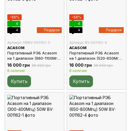
−56%
−56%
4
4
4
Подарок
4
Подарок
Артикул: HRBV-001162-3
Артикул: BV-001162-4
ACASOM
ACASOM
Портативный РЭБ Acasom
Портативный РЭБ Acasom
на 1 диапазон (960-1100Мгц)
на 1 диапазон (520-650Мгц)
50W
50W
16 000 грн
16 000 грн
36 000 грн
36 000 грн
В наличии
В наличии
Купить
Купить