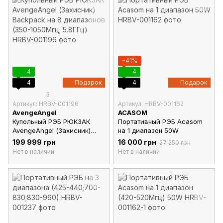
−41%
4
4
4
Подарок
4
Подарок
3
Артикул: HRBV-001196
Артикул: HRBV-001162
AvengeAngel
ACASOM
Купольный РЭБ РЮКЗАК
Портативный РЭБ Acasom
AvengeAngel (Захисник)
на 1 диапазон 50W
Backpack на 8 диапазонов
199 999 грн
16 000 грн
27 250 грн
(350-1050Мгц; 5.8ГГц)
Нет в наличии
Нет в наличии