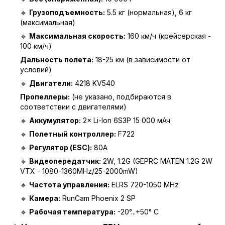
🔹
Грузоподъемность:
5.5 кг (нормальная), 6 кг
(максимальная)
🔹
Максимальная скорость:
160 км/ч (крейсерская -
100 км/ч)
Дальность полета:
18-25 км (в зависимости от
условий)
🔹
Двигатели:
4218 KV540
Пропеллеры:
(не указано, подбираются в
соответствии с двигателями)
🔹
Аккумулятор:
2× Li-Ion 6S3P 15 000 мАч
🔹
Полетный контроллер:
F722
🔹
Регулятор (ESC):
80A
🔹
Видеопередатчик:
2W, 1.2G (GEPRC MATEN 1.2G 2W
VTX - 1080-1360MHz/25-2000mW)
🔹
Частота управления:
ELRS 720-1050 MHz
🔹
Камера:
RunCam Phoenix 2 SP
🔹
Рабочая температура:
-20°...+50° C