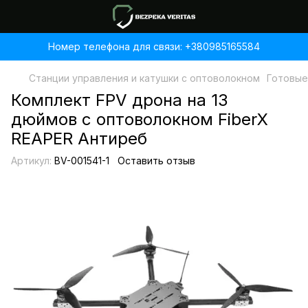
Номер телефона для связи: +380985165584
Станции управления и катушки с оптоволокном
Готовые
Комплект FPV дрона на 13
дюймов с оптоволокном FiberX
REAPER Антиреб
Артикул:
BV-001541-1
Оставить отзыв