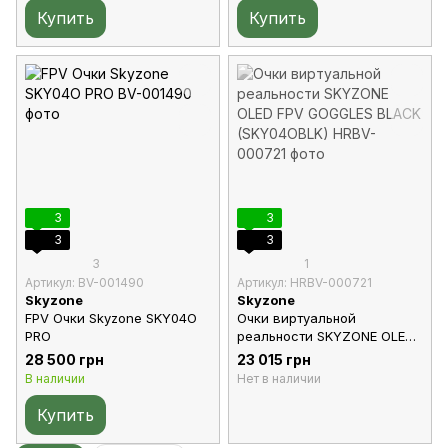
Купить
Купить
3
3
3
3
3
1
Артикул: BV-001490
Артикул: HRBV-000721
Skyzone
Skyzone
FPV Очки Skyzone SKY04O
Очки виртуальной
PRO
реальности SKYZONE OLED
FPV GOGGLES BLACK
28 500 грн
23 015 грн
(SKY04OBLK)
В наличии
Нет в наличии
Купить