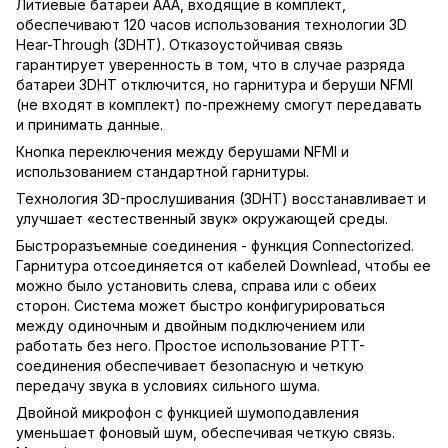
Литиевые батареи AAA, входящие в комплект,
обеспечивают 120 часов использования технологии 3D
Hear-Through (3DHT). Отказоустойчивая связь
гарантирует уверенность в том, что в случае разряда
батареи 3DHT отключится, но гарнитура и беруши NFMI
(не входят в комплект) по-прежнему смогут передавать
и принимать данные.
Кнопка переключения между берушами NFMI и
использованием стандартной гарнитуры.
Технология 3D-прослушивания (3DHT) восстанавливает и
улучшает «естественный звук» окружающей среды.
Быстроразъемные соединения - функция Connectorized.
Гарнитура отсоединяется от кабелей Downlead, чтобы ее
можно было установить слева, справа или с обеих
сторон. Система может быстро конфигурироваться
между одиночным и двойным подключением или
работать без него. Простое использование PTT-
соединения обеспечивает безопасную и четкую
передачу звука в условиях сильного шума.
Двойной микрофон с функцией шумоподавления
уменьшает фоновый шум, обеспечивая четкую связь.