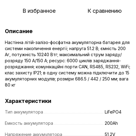
В избранное
К сравнению
Описание
Настінна літій-залізо-фосфатна акумуляторна батарея для
системи накопичення енергії; напруга 51.2 В; ємність 200
Аг, потужність 10240 Втг; максимальний струм заряду/
розряду 150 А/150 А; ресурс: 6000 циклів заряджання-
розряджання; комунікаційні порти CAN, RS485, RS232, WiFi;
клас захисту IP21; в одну систему можна підключити до 15
акумуляторних модулів; розміри 686.5 / 442 / 250 мм; вага
80 кг
Характеристики
Тип аккумулятора
LiFePO4
Емкость аккумулятора
200Ah
Напряжение аккумулятора
51,2V