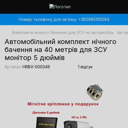
Номер телефону для звʼязку: +380985165584
Комплекти нічного бачення для ЗСУ на автомобіль
Автом
Автомобільний комплект нічного
бачення на 40 метрів для ЗСУ
монітор 5 дюймів
Артикул:
HRBV-000346
1 відгук