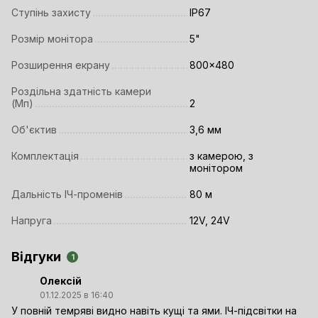
Ступінь захисту
IP67
Розмір монітора
5"
Розширення екрану
800x480
Роздільна здатність камери
(Мп)
2
Об'єктив
3,6 мм
Комплектація
з камерою, з
монітором
Дальність ІЧ-променів
80 м
Напруга
12V, 24V
Відгуки
1
Олексій
01.12.2025 в 16:40
У повній темряві видно навіть кущі та ями. ІЧ-підсвітки на