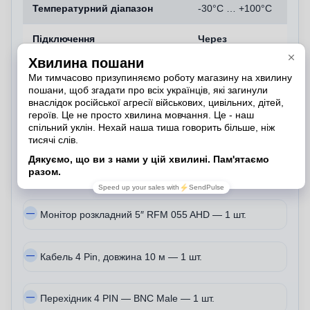
Температурний діапазон
-30°C … +100°C
Підключення
Через
прикурювач
(адаптер у
комплекті)
Комплектація
Камера DS-2CE17D0T-IT5F (C) (3.6 мм) Turbo HD
— 1 шт.
Монітор розкладний 5″ RFM 055 AHD — 1 шт.
Кабель 4 Pin, довжина 10 м — 1 шт.
Перехідник 4 PIN — BNC Male — 1 шт.