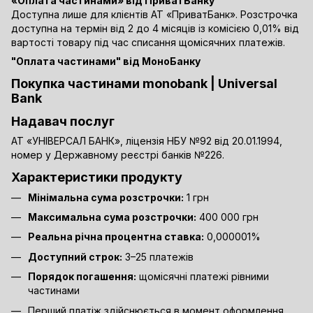
«Оплата частинами» від ПриватБанку
Доступна лише для клієнтів АТ «ПриватБанк». Розстрочка
доступна на термін від 2 до 4 місяців із комісією 0,01% від
вартості товару під час списання щомісячних платежів.
"Оплата частинами" від МоноБанку
Покупка частинами monobank | Universal
Bank
Надавач послуг
АТ «УНІВЕРСАЛ БАНК», ліцензія НБУ №92 від 20.01.1994,
номер у Державному реєстрі банків №226.
Характеристики продукту
Мінімальна сума розстрочки:
1 грн
Максимальна сума розстрочки:
400 000 грн
Реальна річна процентна ставка:
0,000001%
Доступний строк:
3–25 платежів
Порядок погашення:
щомісячні платежі рівними
частинами
Перший платіж здійснюється в момент оформлення