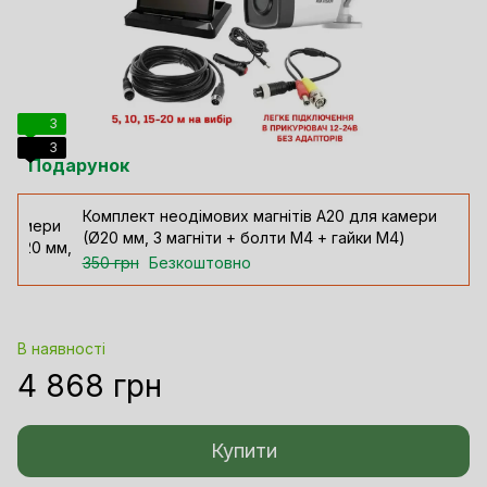
3
3
Подарунок
Комплект неодімових магнітів А20 для камери
(Ø20 мм, 3 магніти + болти М4 + гайки М4)
350 грн
Безкоштовно
В наявності
4 868 грн
Купити