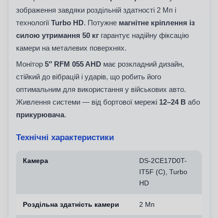
зображення завдяки роздільній здатності 2 Мп і
технології
Turbo HD
. Потужне
магнітне кріплення із
силою утримання 50 кг
гарантує надійну фіксацію
камери на металевих поверхнях.
Монітор
5″ RFM 055 AHD
має розкладний дизайн,
стійкий до вібрацій і ударів, що робить його
оптимальним для використання у військових авто.
Живлення системи — від бортової мережі
12–24 В
або
прикурювача
.
Технічні характеристики
Камера
DS-2CE17D0T-
IT5F (C), Turbo
HD
Роздільна здатність камери
2 Мп