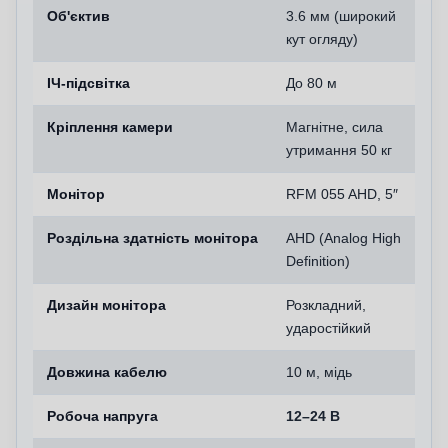
Об'єктив
3.6 мм (широкий
кут огляду)
ІЧ-підсвітка
До 80 м
Кріплення камери
Магнітне, сила
утримання 50 кг
Монітор
RFM 055 AHD, 5″
Роздільна здатність монітора
AHD (Analog High
Definition)
Дизайн монітора
Розкладний,
ударостійкий
Довжина кабелю
10 м, мідь
Робоча напруга
12–24 В