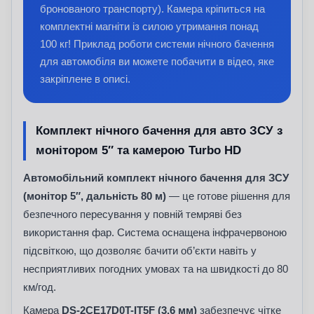
бронованого транспорту). Камера кріпиться на
комплектні магніти із силою утримання понад
100 кг! Приклад роботи системи нічного бачення
для автомобіля ви можете побачити в відео, яке
закріплене в описі.
Комплект нічного бачення для авто ЗСУ з
монітором 5″ та камерою Turbo HD
Автомобільний комплект нічного бачення для ЗСУ
(монітор 5″, дальність 80 м)
— це готове рішення для
безпечного пересування у повній темряві без
використання фар. Система оснащена інфрачервоною
підсвіткою, що дозволяє бачити об’єкти навіть у
несприятливих погодних умовах та на швидкості до 80
км/год.
Камера
DS-2CE17D0T-IT5F (3.6 мм)
забезпечує чітке