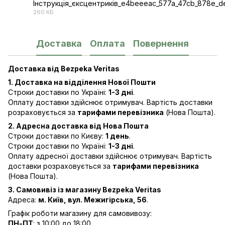
Інструкція_єксцентриків_e4beeeac_577a_47cb_878e_
260 КБ
PDF
Доставка
Оплата
Повернення
Доставка від Bezpeka Veritas
1. Доставка на відділення Нової Пошти
Строки доставки по Україні:
1-3 дні
.
Оплату доставки здійснює отримувач. Вартість доставки
розраховується за
тарифами перевізника
(Нова Пошта).
2. Адресна доставка від Нова Пошта
Строки доставки по Києву:
1 день
.
Строки доставки по Україні:
1-3 дні
.
Оплату адресної доставки здійснює отримувач. Вартість
доставки розраховується за
тарифами перевізника
(Нова Пошта).
3. Самовивіз із магазину Bezpeka Veritas
Адреса:
м. Київ, вул. Межигірська, 56
.
Графік роботи магазину для самовивозу:
ПН-ПТ
: з 10:00 до 18:00.