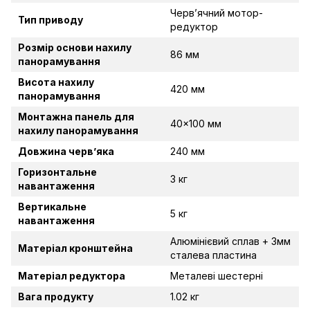
Черв’ячний мотор-
Тип приводу
редуктор
Розмір основи нахилу
86 мм
панорамування
Висота нахилу
420 мм
панорамування
Монтажна панель для
40x100 мм
нахилу панорамування
Довжина черв’яка
240 мм
Горизонтальне
3 кг
навантаження
Вертикальне
5 кг
навантаження
Алюмінієвий сплав + 3мм
Матеріал кронштейна
сталева пластина
Матеріал редуктора
Металеві шестерні
Вага продукту
1.02 кг