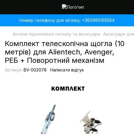
Номер телефону для звʼязку: +380985165584
Антени підсилювачі сигналу та аксесуари
Аксесуари для
Комплект телескопічна щогла (10
метрів) для Alientech, Avenger,
РЕБ + Поворотний механізм
Артикул:
BV-002078
Написати відгук