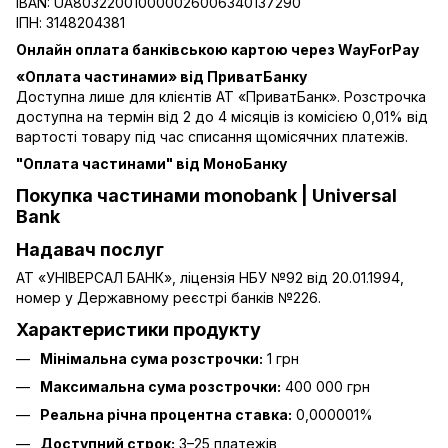
IBAN: UA803220010000026006340137290
ІПН: 3148204381
Онлайн оплата банківською картою через WayForPay
«Оплата частинами» від ПриватБанку
Доступна лише для клієнтів АТ «ПриватБанк». Розстрочка
доступна на термін від 2 до 4 місяців із комісією 0,01% від
вартості товару під час списання щомісячних платежів.
"Оплата частинами" від МоноБанку
Покупка частинами monobank | Universal
Bank
Надавач послуг
АТ «УНІВЕРСАЛ БАНК», ліцензія НБУ №92 від 20.01.1994,
номер у Державному реєстрі банків №226.
Характеристики продукту
Мінімальна сума розстрочки:
1 грн
Максимальна сума розстрочки:
400 000 грн
Реальна річна процентна ставка:
0,000001%
Доступний строк:
3–25 платежів