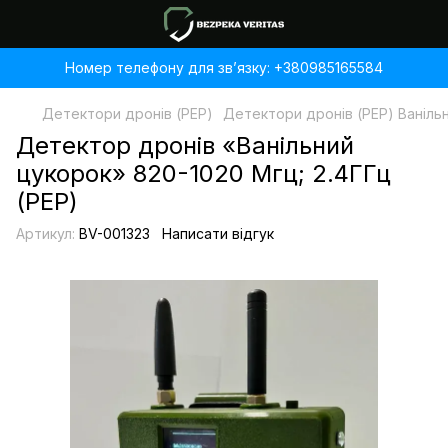
Номер телефону для звʼязку: +380985165584
Детектори дронів (РЕР)
Детектори дронів (РЕР) Ваніль
Детектор дронів «Ванільний
цукорок» 820-1020 Мгц; 2.4ГГц
(РЕР)
Артикул:
BV-001323
Написати відгук