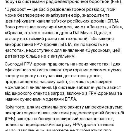
поруч із системами радіоелектроночної боротьби (РЕБ).
"Цукорок" — це засіб радіоелектроної розвідки, який
може безперервно аналізувати ефір, знаходити та
ідентифікувати канали зв'язку російських дронів і БПЛА.
Воно розпізнає популярні моделі, як-от «Ланцет», «Zala»,
«Орлан», а також цивільні дрони DJI Mavic. Однак, з
огляду на стрімкий розвиток технологій і збільшення
використання FPV-дронів і БПЛА, які працюють на
частотах, недоступних для виявлення «Цукорком», цей
детектор більше не є актуальним.
Сьогодні FPV-дрони працюють на нових частотах, і для
ефективного захисту вашої території ми рекомендуємо
звернути увагу на сучасніші
детектори дронів
,
представлені на нашому сайті, які мають розширені
можливості виявлення. Ці системи забезпечують захист
від широкого спектра загроз, включно з FPV-дронами та
іншими сучасними моделями БПЛА.
Крім того, для максимального захисту ми рекомендуємо
використовувати наші системи
радіоелектроній боротьбі
(РЕБ)
, які здатні блокувати широкий діапазон частот,
повністю перекриваючи загрозу FPV-дронів та інших
БПЛА. Завдяки РОБ, ви можете не турбуватися про