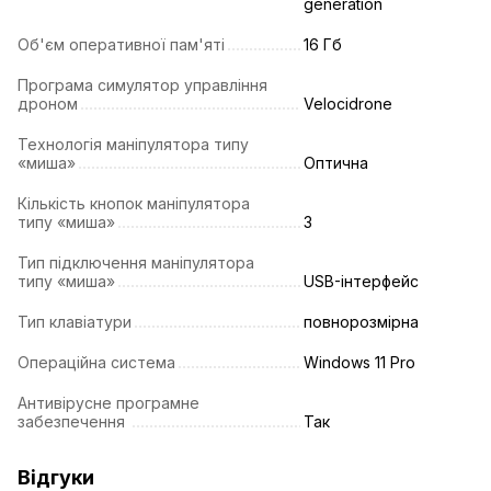
generation
Об'єм оперативної пам'яті
16 Гб
Програма симулятор управління
дроном
Velocidrone
Технологія маніпулятора типу
«миша»
Оптична
Кількість кнопок маніпулятора
типу «миша»
3
Тип підключення маніпулятора
типу «миша»
USB-інтерфейс
Тип клавіатури
повнорозмірна
Операційна система
Windows 11 Pro
Антивірусне програмне
забезпечення
Так
Відгуки