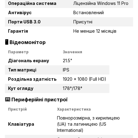
Операційна система
Ліцензійна Windows 11 Pro
Антивірус
Встановлений
Порти USB 3.0
Присутні
Гарантія
Не менше 12 місяців
🖥️
Відеомонітор
Параметр
Значення
Діагональ екрану
21.5"
Тип матриці
IPS
Роздільна здатність
1920 × 1080 (Full HD)
Кут огляду
178°/178°
⌨️
Периферійні пристрої
Пристрій
Характеристика
Повнорозмірна, з кирилицею
Клавіатура
(UA) та латиницею (US
International)