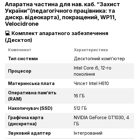
Апаратна частина для нав. каб. “Захист
України”(педагогічного працівника: та
дискр. відеокарта), покращений, WP11,
Velocidrone
💻
Комплект апаратного забезпечення
(Десктоп)
Компонент
Характеристика
Тип системи
Десктопний комп’ютер
Intel Core i5, 12-го
Процесор
покоління
Материнська плата
Чіпсет Intel H610
Оперативна пам’ять
16 ГБ
(RAM)
Накопичувач (SSD)
512 ГБ
Графічна карта
NVIDIA GeForce GT1030, 4
(дискретна)
ГБ
Звуковий адаптер
Інтегрований