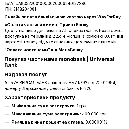
IBAN: UA803220010000026006340137290
ІПН: 3148204381
Онлайн оплата банківською картою через WayForPay
«Оплата частинами» від ПриватБанку
Доступна лише для клієнтів АТ «ПриватБанк». Розстрочка
доступна на термін від 2 до 4 місяців із комісією 0,01% від
вартості товару під час списання щомісячних платежів.
"Оплата частинами" від МоноБанку
Покупка частинами monobank | Universal
Bank
Надавач послуг
АТ «УНІВЕРСАЛ БАНК», ліцензія НБУ №92 від 20.01.1994,
номер у Державному реєстрі банків №226.
Характеристики продукту
Мінімальна сума розстрочки:
1 грн
Максимальна сума розстрочки:
400 000 грн
Реальна річна процентна ставка:
0,000001%