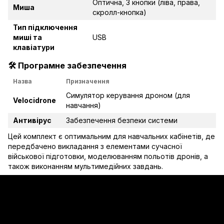
Оптична, 3 кнопки (ліва, права,
Миша
скролл-кнопка)
Тип підключення
миші та
USB
клавіатури
🛠️
Програмне забезпечення
Назва
Призначення
Симулятор керування дроном (для
Velocidrone
навчання)
Антивірус
Забезпечення безпеки системи
Цей комплект є оптимальним для навчальних кабінетів, де
передбачено викладання з елементами сучасної
військової підготовки, моделюванням польотів дронів, а
також виконанням мультимедійних завдань.