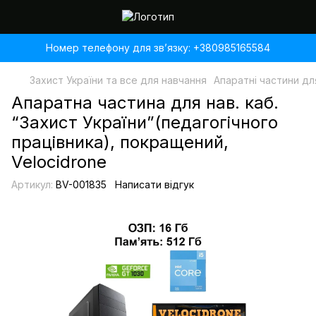
Номер телефону для звʼязку: +380985165584
Захист України та все для навчання
Апаратні частини дл
Апаратна частина для нав. каб.
“Захист України”(педагогічного
працівника), покращений,
Velocidrone
Артикул:
BV-001835
Написати відгук