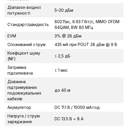
Діапазон вхідної
5–20 дБм
потужності
802.11ac, 6.93 Гбіт/с, MIMO OFDM
Стандарт/швидкість
64QAM, BW 80 МГц
EVM
3% @ 28 дБм
Споживаний струм
435 мА при POUT 28 дБм @ 9 В
Коефіцієнт шуму
≤ 2,5 дБ
(NF)
Затримка
≤ 1 мкс
підсилювача
Довжина
підтримуваних
до 40 м
подовжувальних
кабелів
Акумулятор
DC 11.1 В / 15000 мА·год
Напруга / струм
DC 13.5 В = 8 А
заряджання