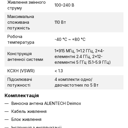
Живлення змінного
100–240 В
струму
Максимальна
споживана
110 Вт
потужність
Робоча
-40 °C ~ +80 °C
температура
1×915 МГц, 1×1.2 ГГц, 2×4-
Конструкція
елементні 2.4 ГГц, 2×12-
антенної системи
елементні 5 ГГц (5.1–5.9 ГГц)
КСХН (VSWR)
< 1.3
Підсилювачі
4 комплекти одно/
потужності
двочастотних по 5 Вт
Комплектація
Виносна антена ALIENTECH Deimox
Кабель живлення
Блок живлення
Інструкція з експлуатації