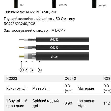
Тип кабелю: RG223/CG240/RG8
Гнучкий коаксіальний кабель, 50 Ом типу
RG223/CG240/RG8
Застосовуваний стандарт: MIL-C-17
RG223
CG240
RG8
0.D
0.D
Конструкція
Матеріал
Матеріал
(mm)
(mm
1 Внутрішній
Срібний мідний
Наголена
0.90
1.42
провідник
дріт
мідь