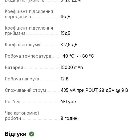
Коефіцієнт підсилення
передавача
15дБ
Коефіцієнт підсилення
приймача
15дБ
Коефіцієнт шуму
≤ 2,5 дБ
Робоча температура
-40 °C ~ +80 °C
Батарея
15000 mAh
Робоча напруга
12 В
Споживаний струм
435 мА при POUT 28 дБм @ 9 В
Роз'єм
N-Type
Час автономної
роботи
8 годин
Відгуки
2