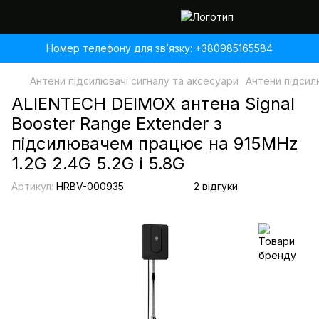
Номер телефону для звʼязку: +380985165584
Антени підсилювачі сигналу та аксесуари
Антени підсилю
ALIENTECH DEIMOX антена Signal
Booster Range Extender з
підсилювачем працює на 915MHz
1.2G 2.4G 5.2G і 5.8G
Артикул:
HRBV-000935
2 відгуки