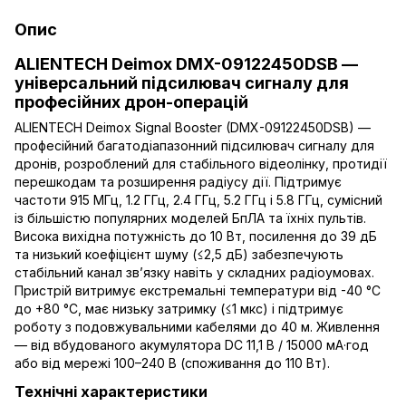
Опис
ALIENTECH Deimox DMX-09122450DSB —
універсальний підсилювач сигналу для
професійних дрон-операцій
ALIENTECH Deimox Signal Booster (DMX-09122450DSB) —
професійний багатодіапазонний підсилювач сигналу для
дронів, розроблений для стабільного відеолінку, протидії
перешкодам та розширення радіусу дії. Підтримує
частоти 915 МГц, 1.2 ГГц, 2.4 ГГц, 5.2 ГГц і 5.8 ГГц, сумісний
із більшістю популярних моделей БпЛА та їхніх пультів.
Висока вихідна потужність до 10 Вт, посилення до 39 дБ
та низький коефіцієнт шуму (≤2,5 дБ) забезпечують
стабільний канал зв’язку навіть у складних радіоумовах.
Пристрій витримує екстремальні температури від -40 °C
до +80 °C, має низьку затримку (≤1 мкс) і підтримує
роботу з подовжувальними кабелями до 40 м. Живлення
— від вбудованого акумулятора DC 11,1 В / 15000 мА·год
або від мережі 100–240 В (споживання до 110 Вт).
Технічні характеристики