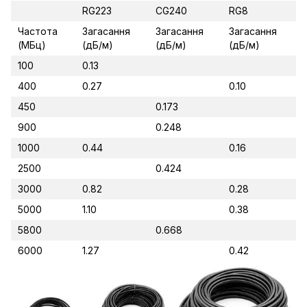
RG223
CG240
RG8
Частота
Загасання
Загасання
Загасання
(МБц)
(дБ/м)
(дБ/м)
(дБ/м)
100
0.13
400
0.27
0.10
450
0.173
900
0.248
1000
0.44
0.16
2500
0.424
3000
0.82
0.28
5000
1.10
0.38
5800
0.668
6000
1.27
0.42