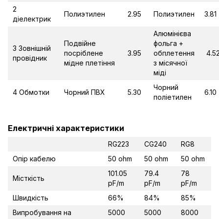
2
Полиэтилен
2.95
Полиэтилен
3.81
діелектрик
Алюмінієва
Подвійне
фольга +
3 Зовнішній
посріблене
3.95
обплетення
4.5
провідник
мідне плетіння
з місячної
міді
Чорний
4 Обмотки
Чорний ПВХ
5.30
6.10
поліетилен
Електричні характеристики
RG223
CG240
RG8
Опір кабелю
50 ohm
50 ohm
50 ohm
101.05
79.4
78
Місткість
pF/m
pF/m
pF/m
Швидкість
66%
84%
85%
Випробування на
5000
5000
8000