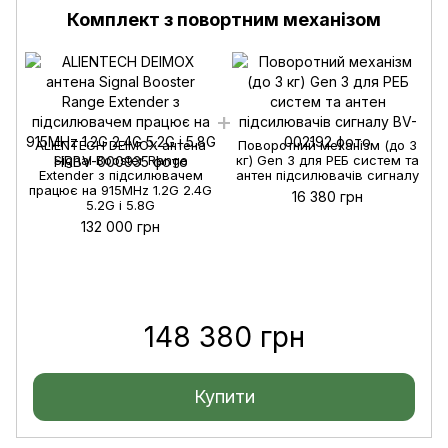
Комплект з повортним механізом
ALIENTECH DEIMOX антена
Поворотний механізм (до 3
Signal Booster Range
кг) Gen 3 для РЕБ систем та
Extender з підсилювачем
антен підсилювачів сигналу
працює на 915MHz 1.2G 2.4G
16 380 грн
5.2G і 5.8G
п
132 000 грн
148 380 грн
Купити