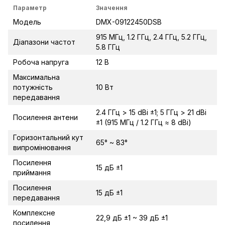
Параметр
Значення
Модель
DMX-09122450DSB
915 МГц, 1.2 ГГц, 2.4 ГГц, 5.2 ГГц,
Діапазони частот
5.8 ГГц
Робоча напруга
12 В
Максимальна
потужність
10 Вт
передавання
2.4 ГГц > 15 dBi ±1; 5 ГГц > 21 dBi
Посилення антени
±1 (915 МГц / 1.2 ГГц ≈ 8 dBi)
Горизонтальний кут
65° ~ 83°
випромінювання
Посилення
15 дБ ±1
приймання
Посилення
15 дБ ±1
передавання
Комплексне
22,9 дБ ±1 ~ 39 дБ ±1
посилення