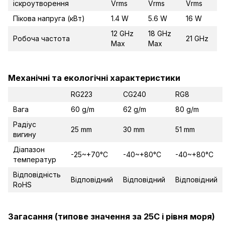
іскроутворення
Vrms
Vrms
Vrms
Пікова напруга (кВт)
1.4 W
5.6 W
16 W
12 GHz
18 GHz
Робоча частота
21 GHz
Max
Max
Механічні та екологічні характеристики
RG223
CG240
RG8
Вага
60 g/m
62 g/m
80 g/m
Радіус
25 mm
30 mm
51 mm
вигину
Діапазон
-25~+70°C
-40~+80°C
-40~+80°C
температур
Відповідність
Відповідний
Відповідний
Відповідний
RoHS
Загасання (типове значення за 25C і рівня моря)