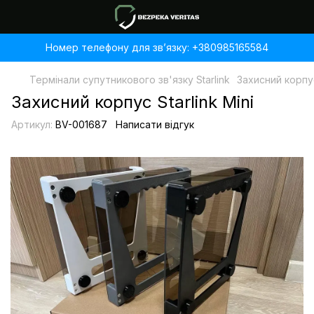
Номер телефону для звʼязку: +380985165584
Термінали супутникового зв'язку Starlink
Захисний корпус 
Захисний корпус Starlink Mini
Артикул:
BV-001687
Написати відгук