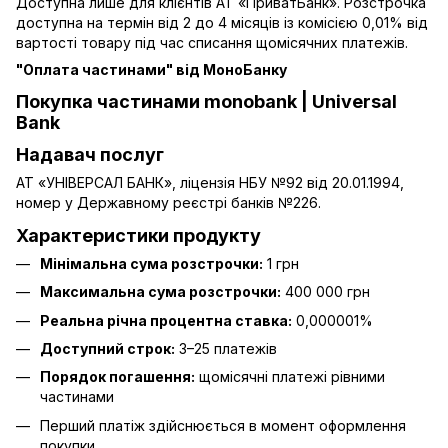
Доступна лише для клієнтів АТ «ПриватБанк». Розстрочка
доступна на термін від 2 до 4 місяців із комісією 0,01% від
вартості товару під час списання щомісячних платежів.
"Оплата частинами" від МоноБанку
Покупка частинами monobank | Universal
Bank
Надавач послуг
АТ «УНІВЕРСАЛ БАНК», ліцензія НБУ №92 від 20.01.1994,
номер у Державному реєстрі банків №226.
Характеристики продукту
Мінімальна сума розстрочки:
1 грн
Максимальна сума розстрочки:
400 000 грн
Реальна річна процентна ставка:
0,000001%
Доступний строк:
3–25 платежів
Порядок погашення:
щомісячні платежі рівними
частинами
Перший платіж здійснюється в момент оформлення
покупки