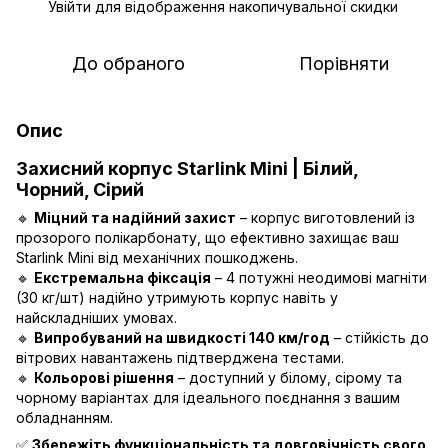
Увійти
для відображення накопичувальної скидки
%
До обраного
Порівняти
Опис
Захисний корпус Starlink Mini |
Білий,
Чорний, Сірий
🔹
Міцний та надійний захист
– корпус виготовлений із
прозорого полікарбонату, що ефективно захищає ваш
Starlink Mini від механічних пошкоджень.
🔹
Екстремальна фіксація
– 4 потужні неодимові магніти
(30 кг/шт) надійно утримують корпус навіть у
найскладніших умовах.
🔹
Випробуваний на швидкості 140 км/год
– стійкість до
вітрових навантажень підтверджена тестами.
🔹
Кольорові рішення
– доступний у білому, сірому та
чорному варіантах для ідеального поєднання з вашим
обладнанням.
✅
Збережіть функціональність та довговічність свого