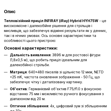
Опис
Тепловізійний приціл INFIRAY (iRay) Hybrid HYH75W
- це
високоякісне і далекобійне рішення для стрільців і
мисливців, що забезпечує відмінні результати як у денних,
так і в нічних умовах. Ось основні характеристики та
особливості цього пристрою:
Основні характеристики:
Дальність виявлення
: 3896 м для ростової фігури
(1,8x0,5 м), що робить приціл ідеальним для
далекобійної стрільби.
Матриця
: 640×480 пікселів зі щільністю 12 мкм, NETD
<25 mK, частота оновлення зображення - 50 Гц, що
забезпечує чітку і деталізовану картинку.
Об'єктив
: Германієвий об'єктив F75/f1.0 з фокусною
відстанню 75 мм і можливістю ручного фокусування з
діапазоном від 20 м.
Оптичне збільшення
: 4x, цифровий зум зі збільшенням
до 32x.