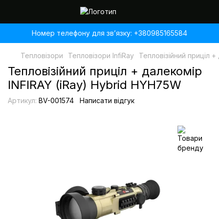
Номер телефону для звʼязку: +380985165584
Тепловізори
Тепловізори InfiRay
Тепловізійний приціл +
Тепловізійний приціл + далекомір
INFIRAY (iRay) Hybrid HYH75W
Артикул:
BV-001574
Написати відгук