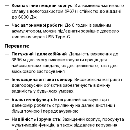
Компактний і міцний корпус
: З алюмінієво-магнієвого
сплаву з вологозахистом (IP67) і стійкістю до віддачі
до 6000 Дж.
Час автономної роботи
: До 6 годин із замінним
акумулятором, можна під'єднати зовнішнє джерело
живлення через USB Type-C.
Переваги:
Потужний і далекобійний
: Дальність виявлення до
3896 м дає змогу використовувати приціл для
найскладніших завдань, як для цивільного, так і для
військового застосування.
Інноваційна оптика і сенсор
: Високоякісна матриця і
довгофокусний об'єктив забезпечують відмінну
видимість у будь-яких умовах.
Балістичні функції
: Інтегрований калькулятор і
далекомір роблять стрілянину на далекі дистанції
більш точною і передбачуваною.
Надійність і зручність
: Захищений корпус, просунута
мультимедіа-функція, а також віддалене керування