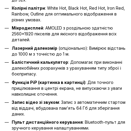
Колірні палітри
: White Hot, Black Hot, Red Hot, Iron Red,
Rainbow, Outline для оптимального відображення в
різних умовах.
Мікродисплей
: AMOLED з роздільною здатністю
2560×1920 пікселів для якісного відображення всіх
деталей.
Лазерний далекомір
(опціонально): Вимірює відстань
до 1000 м з точністю до 1 м.
Балістичний калькулятор
: Допомагає при виконанні
далекобійних розрахунків з урахуванням типу зброї і
боєприпасу.
Функція PiP (картинка в картинці)
: Для точного
прицілювання в центрі екрана, не випускаючи з уваги
навколишнє оточення.
Запис відео зі звуком
: Запис з автоматичним стартом
від віддачі, вбудована пам'ять 64 Гб для зберігання
даних.
Пульт дистанційного керування
: Bluetooth-пульт для
зручного керування налаштуваннями.