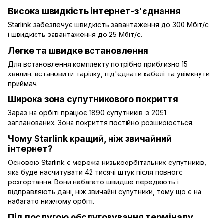
Висока швидкість інтернет-з'єднання
Starlink забезпечує швидкість завантаження до 300 Мбіт/с
і швидкість завантаження до 25 Мбіт/с.
Легке та швидке встановлення
Для встановлення комплекту потрібно приблизно 15
хвилин: встановити тарілку, під'єднати кабелі та увімкнути
приймач.
Широка зона супутникового покриття
Зараз на орбіті працює 1890 супутників із 2091
запланованих. Зона покриття постійно розширюється.
Чому Starlink кращий, ніж звичайний
інтернет?
Основою Starlink є мережа низькоорбітальних супутників,
яка буде насчитувати 42 тисячі штук після повного
розгортання. Вони набагато швидше передають і
відправляють дані, ніж звичайні супутники, тому що є на
набагато нижчому орбіті.
Під послугою обслуговування терміналу