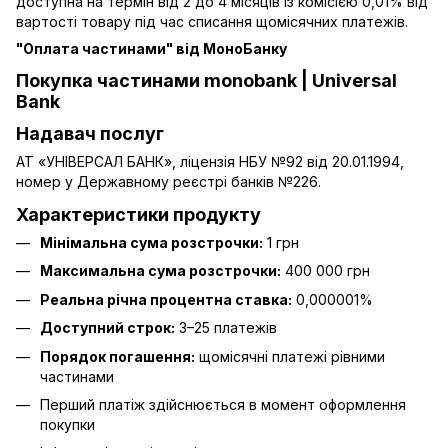
доступна на термін від 2 до 4 місяців із комісією 0,01% від
вартості товару під час списання щомісячних платежів.
"Оплата частинами" від МоноБанку
Покупка частинами monobank | Universal
Bank
Надавач послуг
АТ «УНІВЕРСАЛ БАНК», ліцензія НБУ №92 від 20.01.1994,
номер у Державному реєстрі банків №226.
Характеристики продукту
Мінімальна сума розстрочки:
1 грн
Максимальна сума розстрочки:
400 000 грн
Реальна річна процентна ставка:
0,000001%
Доступний строк:
3–25 платежів
Порядок погашення:
щомісячні платежі рівними
частинами
Перший платіж здійснюється в момент оформлення
покупки