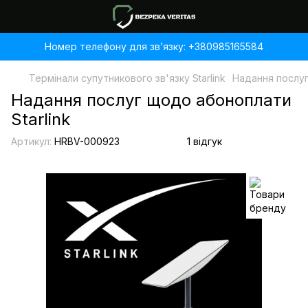
Номер телефону для звʼязку: +380985165584
Термінали супутникового зв'язку Starlink
Надання послуг
Надання послуг щодо абоноплати
Starlink
Артикул:
HRBV-000923
1 відгук