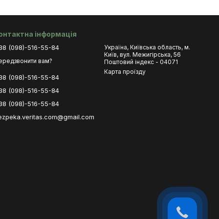
онтактна інформація
38 (098)-516-55-84
Україна, Київська область, м.
Київ, вул. Межигірська, 56
ередзвонити вам?
Поштовий індекс - 04071
Карта проїзду
38 (098)-516-55-84
38 (098)-516-55-84
38 (098)-516-55-84
ezpeka.veritas.com@gmail.com