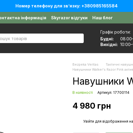
Номер телефону для звʼязку: +380985165584
онтактна інформація
Skyrazor відгуки
Наш блог
оговір публічної оферти
Графік роботи:
Будні:
08:00
Вихідні:
10:00–
Bezpeka Veritas
Тактичні навуш
Навушники Walker's Razor Pink акти
Навушники Wa
В наявності
Артикул: 17700114
4 980 грн
%
Увійти
для відображення на