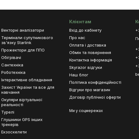
Клієнтам
К
Векторні аналізатори
Вхід до кабінету
+
Термінали супутникового
Про нас
П
зв'язку Starlink
Оплата і доставка
+
Прожектори для ППО
Обмін та повернення
Обігрівачі
+
Контактна інформація
Сантехніка
+
Skyrazor відгуки
Роботехніка
b
Наш блог
Інтерактивне обладнання
Політика конфіденційності
Захист України та все для
Відгуки про магазин
навчання
Договір публічної оферти
Окуляри віртуальної
реальності
Ми у соцмережах
Турелі
Глушники GPS інших
трекерів
Екзоскелети