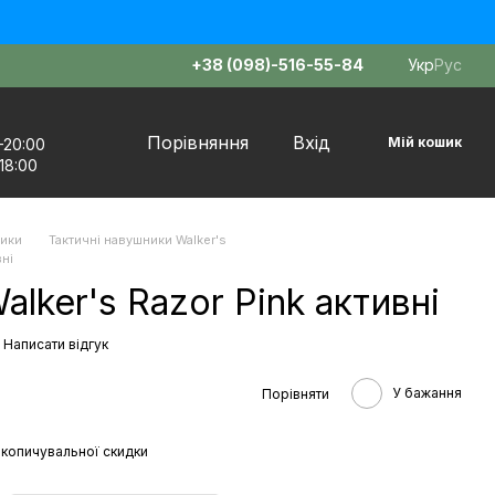
+38 (098)-516-55-84
Укр
Рус
Порівняння
Вхід
Мій кошик
–20:00
18:00
ники
Тактичні навушники Walker's
вні
lker's Razor Pink активні
Написати відгук
У бажання
Порівняти
копичувальної скидки