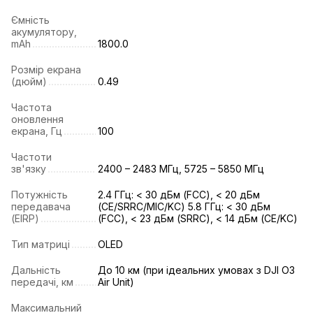
Ємність
акумулятору,
mAh
1800.0
Розмір екрана
(дюйм)
0.49
Частота
оновлення
екрана, Гц
100
Частоти
зв'язку
2400 – 2483 МГц, 5725 – 5850 МГц
Потужність
2.4 ГГц: < 30 дБм (FCC), < 20 дБм
передавача
(CE/SRRC/MIC/KC) 5.8 ГГц: < 30 дБм
(EIRP)
(FCC), < 23 дБм (SRRC), < 14 дБм (CE/KC)
Тип матриці
OLED
Дальність
До 10 км (при ідеальних умовах з DJI O3
передачі, км
Air Unit)
Максимальний