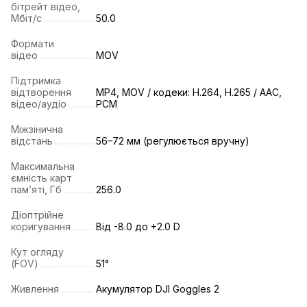
бітрейт відео,
Мбіт/с
50.0
Формати
відео
MOV
Підтримка
відтворення
MP4, MOV / кодеки: H.264, H.265 / AAC,
відео/аудіо
PCM
Міжзінична
відстань
56–72 мм (регулюється вручну)
Максимальна
ємність карт
пам’яті, Гб
256.0
Діоптрійне
коригування
Від -8.0 до +2.0 D
Кут огляду
(FOV)
51°
Живлення
Акумулятор DJI Goggles 2