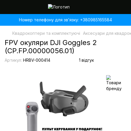
Номер телефону для звʼязку: +380985165584
Квадрокоптери та комплектуючі
Аксесуари для квадро
FPV окуляри DJI Goggles 2
(CP.FP.00000056.01)
Артикул:
HRBV-000414
1 відгук