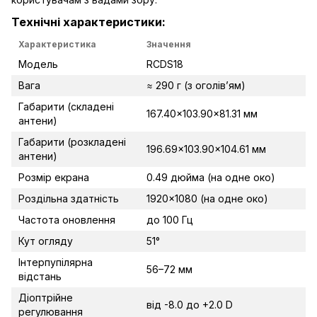
Технічні характеристики:
Характеристика
Значення
Модель
RCDS18
Вага
≈ 290 г (з оголів’ям)
Габарити (складені
167.40×103.90×81.31 мм
антени)
Габарити (розкладені
196.69×103.90×104.61 мм
антени)
Розмір екрана
0.49 дюйма (на одне око)
Роздільна здатність
1920×1080 (на одне око)
Частота оновлення
до 100 Гц
Кут огляду
51°
Інтерпупілярна
56–72 мм
відстань
Діоптрійне
від -8.0 до +2.0 D
регулювання