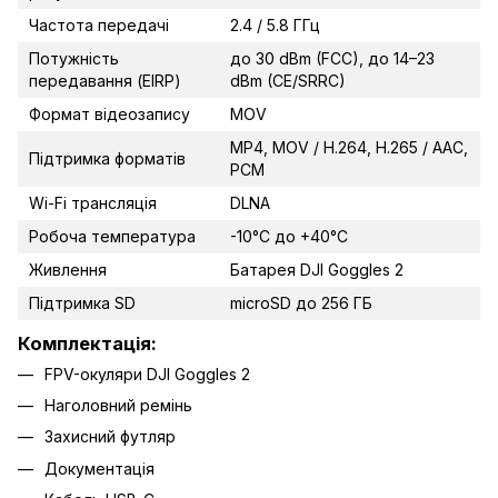
Частота передачі
2.4 / 5.8 ГГц
Потужність
до 30 dBm (FCC), до 14–23
передавання (EIRP)
dBm (CE/SRRC)
Формат відеозапису
MOV
MP4, MOV / H.264, H.265 / AAC,
Підтримка форматів
PCM
Wi-Fi трансляція
DLNA
Робоча температура
-10°C до +40°C
Живлення
Батарея DJI Goggles 2
Підтримка SD
microSD до 256 ГБ
Комплектація:
FPV-окуляри DJI Goggles 2
Наголовний ремінь
Захисний футляр
Документація