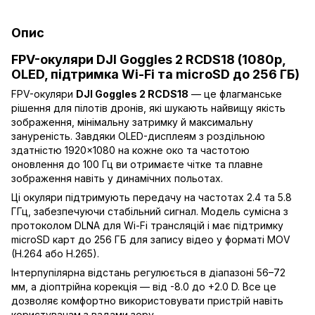
Опис
FPV-окуляри DJI Goggles 2 RCDS18 (1080p,
OLED, підтримка Wi-Fi та microSD до 256 ГБ)
FPV-окуляри
DJI Goggles 2 RCDS18
— це флагманське
рішення для пілотів дронів, які шукають найвищу якість
зображення, мінімальну затримку й максимальну
зануреність. Завдяки OLED-дисплеям з роздільною
здатністю 1920×1080 на кожне око та частотою
оновлення до 100 Гц ви отримаєте чітке та плавне
зображення навіть у динамічних польотах.
Ці окуляри підтримують передачу на частотах 2.4 та 5.8
ГГц, забезпечуючи стабільний сигнал. Модель сумісна з
протоколом DLNA для Wi-Fi трансляцій і має підтримку
microSD карт до 256 ГБ для запису відео у форматі MOV
(H.264 або H.265).
Інтерпупілярна відстань регулюється в діапазоні 56–72
мм, а діоптрійна корекція — від -8.0 до +2.0 D. Все це
дозволяє комфортно використовувати пристрій навіть
користувачам з вадами зору.