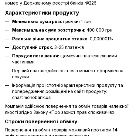
номер у Державному реєстрі банків №226.
Характеристики продукту
Мінімальна сума розстрочки:
1 грн
Максимальна сума розстрочки:
400 000 грн
Реальна річна процентна ставка:
0,000001%
Доступний строк:
3–25 платежів
Порядок погашення:
щомісячні платежі рівними
частинами
Перший платіж здійснюється в момент оформлення
покупки
Інформація про істотні характеристики продукту та
попередження розміщені на сайті продукту:
chast.monobank.ua
Компанія здійснює повернення та обмін товарів належної
якості згідно Закону
«Про захист прав споживачів»
.
Строки повернення і обміну
Повернення та обмін товарів можливий протягом
14
днів
після отримання товару покупцем.