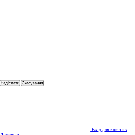
Надіслати
Скасування
Вхід для клієнтів
Доставка