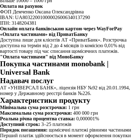
Більше 10000 – 1000 грн
Оплата на рахунок
ФОП Демченко Оксана Олександрівна
IBAN: UA803220010000026006340137290
ІПН: 3148204381
Онлайн оплата банківською картою через WayForPay
«Оплата частинами» від ПриватБанку
Доступна лише для клієнтів АТ «ПриватБанк». Розстрочка
доступна на термін від 2 до 4 місяців із комісією 0,01% від
вартості товару під час списання щомісячних платежів.
"Оплата частинами" від МоноБанку
Покупка частинами monobank |
Universal Bank
Надавач послуг
АТ «УНІВЕРСАЛ БАНК», ліцензія НБУ №92 від 20.01.1994,
номер у Державному реєстрі банків №226.
Характеристики продукту
Мінімальна сума розстрочки:
1 грн
Максимальна сума розстрочки:
400 000 грн
Реальна річна процентна ставка:
0,000001%
Доступний строк:
3–25 платежів
Порядок погашення:
щомісячні платежі рівними частинами
Перший платіж здійснюється в момент оформлення покупки