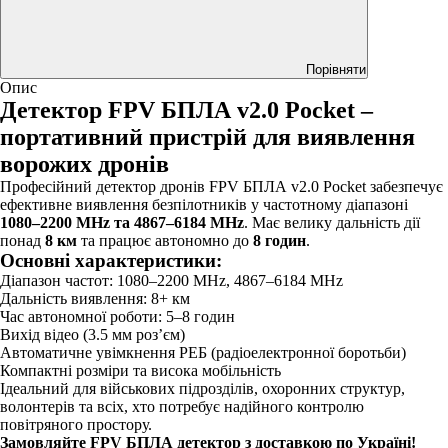
Порівняти
Опис
Детектор FPV БПЛА v2.0 Pocket –
портативний пристрій для виявлення
ворожих дронів
Професійний детектор дронів FPV БПЛА v2.0 Pocket забезпечує
ефективне виявлення безпілотників у частотному діапазоні
1080–2200 MHz та 4867–6184 MHz
. Має велику дальність дії
понад
8 км
та працює автономно до
8 годин
.
Основні характеристики:
Діапазон частот: 1080–2200 MHz, 4867–6184 MHz
Дальність виявлення: 8+ км
Час автономної роботи: 5–8 годин
Вихід відео (3.5 мм роз’єм)
Автоматичне увімкнення РЕБ (радіоелектронної боротьби)
Компактні розміри та висока мобільність
Ідеальний для військових підрозділів, охоронних структур,
волонтерів та всіх, хто потребує надійного контролю
повітряного простору.
Замовляйте FPV БПЛА детектор з доставкою по Україні!