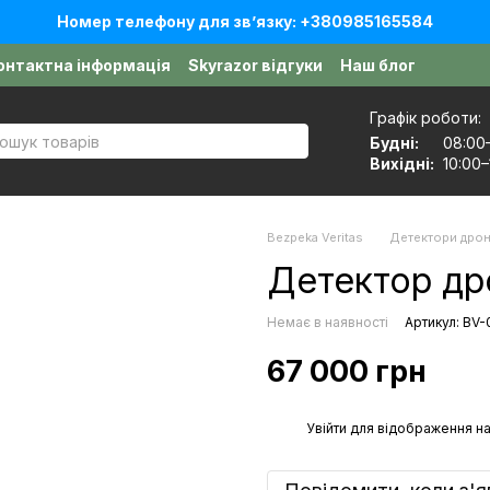
Номер телефону для звʼязку: +380985165584
онтактна інформація
Skyrazor відгуки
Наш блог
оговір публічної оферти
Графік роботи:
Будні:
08:00
Вихідні:
10:00–
Bezpeka Veritas
Детектори дрон
Детектор дро
Немає в наявності
Артикул: BV
67 000 грн
%
Увійти
для відображення на