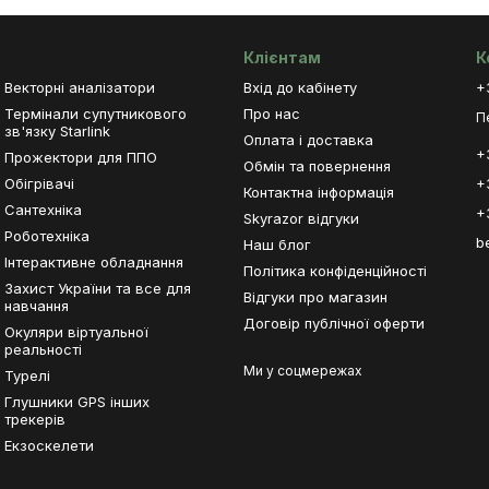
Клієнтам
К
Векторні аналізатори
Вхід до кабінету
+
Термінали супутникового
Про нас
П
зв'язку Starlink
Оплата і доставка
+
Прожектори для ППО
Обмін та повернення
Обігрівачі
+
Контактна інформація
Сантехніка
+
Skyrazor відгуки
Роботехніка
b
Наш блог
Інтерактивне обладнання
Політика конфіденційності
Захист України та все для
Відгуки про магазин
навчання
Договір публічної оферти
Окуляри віртуальної
реальності
Ми у соцмережах
Турелі
Глушники GPS інших
трекерів
Екзоскелети