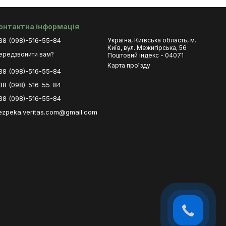
онтактна інформація
38 (098)-516-55-84
Україна, Київська область, м.
Київ, вул. Межигірська, 56
ередзвонити вам?
Поштовий індекс - 04071
Карта проїзду
38 (098)-516-55-84
38 (098)-516-55-84
38 (098)-516-55-84
ezpeka.veritas.com@gmail.com