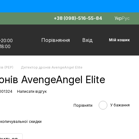
+38 (098)-516-55-84
Укр
Рус
Порівняння
Вхід
Мій кошик
–20:00
18:00
ів (РЕР)
Детектор дронів AvengeAngel Elite
нів AvengeAngel Elite
-001324
Написати відгук
У бажання
Порівняти
копичувальної скидки