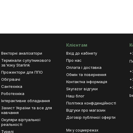
Клієнтам
К
Векторні аналізатори
Вхід до кабінету
+
Термінали супутникового
Про нас
П
зв'язку Starlink
Оплата і доставка
+
Прожектори для ППО
Обмін та повернення
Обігрівачі
+
Контактна інформація
Сантехніка
+
Skyrazor відгуки
Роботехніка
b
Наш блог
Інтерактивне обладнання
Політика конфіденційності
Захист України та все для
Відгуки про магазин
навчання
Договір публічної оферти
Окуляри віртуальної
реальності
Ми у соцмережах
Турелі