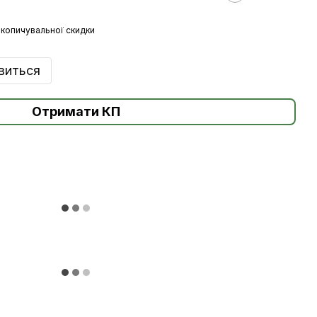
копичувальної скидки
явиться
Отримати КП