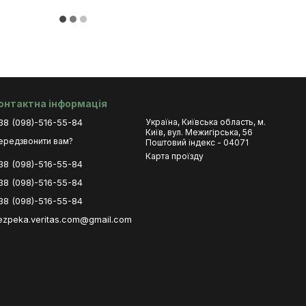
онтактна інформація
38 (098)-516-55-84
Україна, Київська область, м.
Київ, вул. Межигірська, 56
ередзвонити вам?
Поштовий індекс - 04071
Карта проїзду
38 (098)-516-55-84
38 (098)-516-55-84
38 (098)-516-55-84
ezpeka.veritas.com@gmail.com