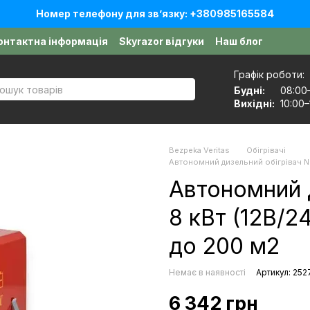
Номер телефону для звʼязку: +380985165584
онтактна інформація
Skyrazor відгуки
Наш блог
оговір публічної оферти
Графік роботи:
Будні:
08:00
Вихідні:
10:00–
Bezpeka Veritas
Обігрівачі
Автономний дизельний обігрівач NF
Автономний д
8 кВт (12В/2
до 200 м2
Немає в наявності
Артикул: 252
6 342 грн