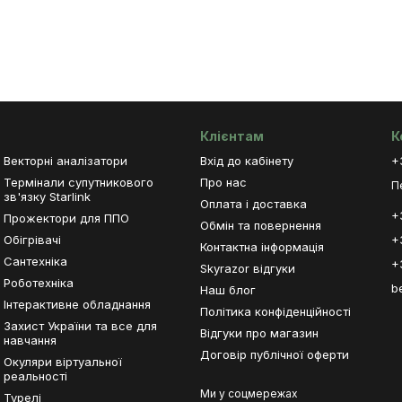
Клієнтам
К
Векторні аналізатори
Вхід до кабінету
+
Термінали супутникового
Про нас
П
зв'язку Starlink
Оплата і доставка
+
Прожектори для ППО
Обмін та повернення
Обігрівачі
+
Контактна інформація
Сантехніка
+
Skyrazor відгуки
Роботехніка
b
Наш блог
Інтерактивне обладнання
Політика конфіденційності
Захист України та все для
Відгуки про магазин
навчання
Договір публічної оферти
Окуляри віртуальної
реальності
Ми у соцмережах
Турелі