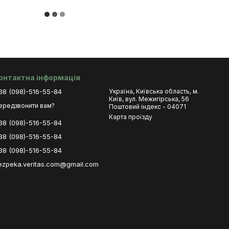
онтактна інформація
38 (098)-516-55-84
Україна, Київська область, м.
Київ, вул. Межигірська, 56
ередзвонити вам?
Поштовий індекс - 04071
Карта проїзду
38 (098)-516-55-84
38 (098)-516-55-84
38 (098)-516-55-84
ezpeka.veritas.com@gmail.com