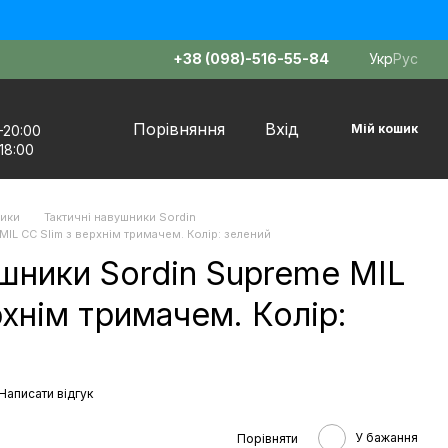
+38 (098)-516-55-84
Укр
Рус
Порівняння
Вхід
Мій кошик
–20:00
18:00
ники
Тактичні навушники Sordin
MIL CC Slim з верхнім тримачем. Колір: зелений
шники Sordin Supreme MIL
рхнім тримачем. Колір:
Написати відгук
У бажання
Порівняти