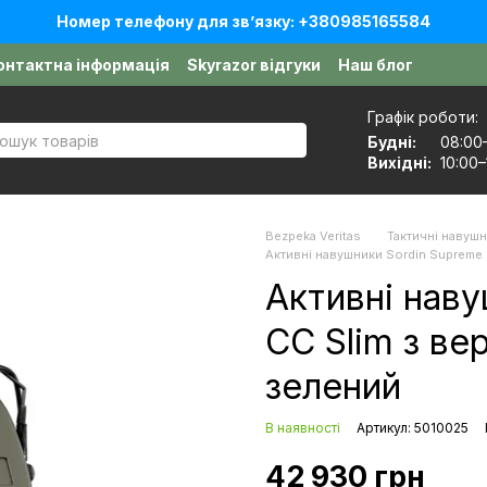
Номер телефону для звʼязку: +380985165584
онтактна інформація
Skyrazor відгуки
Наш блог
оговір публічної оферти
Графік роботи:
Будні:
08:00
Вихідні:
10:00–
Bezpeka Veritas
Тактичні навуш
Активні навушники Sordin Supreme 
Активні наву
CC Slim з ве
зелений
В наявності
Артикул: 5010025
42 930 грн