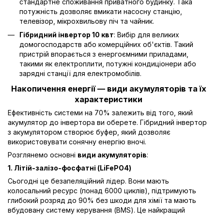
стандартне споживання приватного будинку. Така
потужність дозволяє вмикати насосну станцію,
телевізор, мікрохвильову піч та чайник.
Гібридний інвертор 10 квт
: Вибір для великих
домогосподарств або комерційних об'єктів. Такий
пристрій впорається з енергоємними приладами,
такими як електроплити, потужні кондиціонери або
зарядні станції для електромобілів.
Накопичення енергії — види акумуляторів та їх
характеристики
Ефективність системи на 70% залежить від того, який
акумулятор до інвертора ви оберете. Гібридний інвертор
з акумулятором створює буфер, який дозволяє
використовувати сонячну енергію вночі.
Розглянемо основні
види акумуляторів
:
1. Літій-залізо-фосфатні (LiFePO4)
Сьогодні це безапеляційний лідер. Вони мають
колосальний ресурс (понад 6000 циклів), підтримують
глибокий розряд до 90% без шкоди для хімії та мають
вбудовану систему керування (BMS). Це найкращий