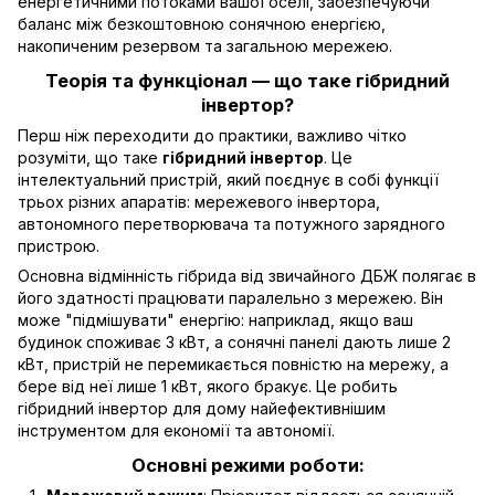
енергетичними потоками вашої оселі, забезпечуючи
баланс між безкоштовною сонячною енергією,
накопиченим резервом та загальною мережею.
Теорія та функціонал — що таке гібридний
інвертор?
Перш ніж переходити до практики, важливо чітко
розуміти, що таке
гібридний інвертор
. Це
інтелектуальний пристрій, який поєднує в собі функції
трьох різних апаратів: мережевого інвертора,
автономного перетворювача та потужного зарядного
пристрою.
Основна відмінність гібрида від звичайного ДБЖ полягає в
його здатності працювати паралельно з мережею. Він
може "підмішувати" енергію: наприклад, якщо ваш
будинок споживає 3 кВт, а сонячні панелі дають лише 2
кВт, пристрій не перемикається повністю на мережу, а
бере від неї лише 1 кВт, якого бракує. Це робить
гібридний інвертор для дому найефективнішим
інструментом для економії та автономії.
Основні режими роботи: