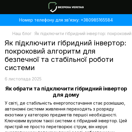
Номер телефону для звʼязку: +380985165584
Наш блог
Як підключити гібридний інвертор: покроковий
Як підключити гібридний інвертор:
покроковий алгоритм для
безпечної та стабільної роботи
системи
6 листопада 2025
Як обрати та підключити гібридний інвертор
для дому
У світі, де стабільність енергопостачання стає розкішшю,
автономні системи живлення переходять з розряду
екзотики у категорію предметів першої необхідності.
Ключовим вузлом такої системи є гібридний інвертор. Цей
пристрій не просто перетворює струм, він керує