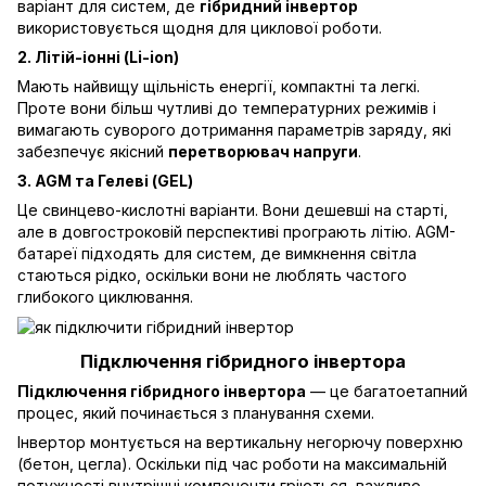
варіант для систем, де
гібридний інвертор
використовується щодня для циклової роботи.
2. Літій-іонні (Li-ion)
Мають найвищу щільність енергії, компактні та легкі.
Проте вони більш чутливі до температурних режимів і
вимагають суворого дотримання параметрів заряду, які
забезпечує якісний
перетворювач напруги
.
3. AGM та Гелеві (GEL)
Це свинцево-кислотні варіанти. Вони дешевші на старті,
але в довгостроковій перспективі програють літію. AGM-
батареї підходять для систем, де вимкнення світла
стаються рідко, оскільки вони не люблять частого
глибокого циклювання.
Підключення гібридного інвертора
Підключення гібридного інвертора
— це багатоетапний
процес, який починається з планування схеми.
Інвертор монтується на вертикальну негорючу поверхню
(бетон, цегла). Оскільки під час роботи на максимальній
потужності внутрішні компоненти гріються, важливо