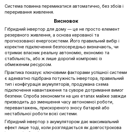
Система повинна перемикатися автоматично, без збоїв і
переривання живлення.
Висновок
Гібридний інвертор для дому — це не просто елемент
резервного живлення, а основа керованої та
прогнозованої енергосистеми. Його правильний вибір і
коректне підключення безпосередньо визначають, чи
отримає власник реальну автономію, економію та
стабільність, або ж лише дорогий компроміс із
обмеженим ресурсом.
Практика показує: ключовими факторами успішної системи
є адекватно підібрана потужність інвертора, правильний
тип і конфігурація акумуляторів, продумана схема
підключення навантаження та суворе дотримання вимог
безпеки. Спроба зекономити на цих етапах майже завжди
призводить до зменшення часу автономної роботи,
перевантажень, прискореного зносу батарей або
нестабільної роботи всієї системи.
Гібридний інвертор з акумулятором дає максимальний
ефект лише тоді, коли розглядається як довгострокова