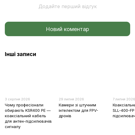
Додайте перший відгук
Новий коментар
Інші записи
3 серпня 2026
29 липня 2026
7 липня 202
Чому професіонали
Камери зі штучним
Коаксіальн
обирають KSR400 PE —
інтелектом для FPV-
SLL-400-FP
коаксіальний кабель
дронів
підсилювач
для антен-підсилювачів
сигналу