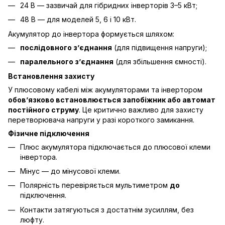
24 В — зазвичай для гібридних інверторів 3–5 кВт;
48 В — для моделей 5, 6 і 10 кВт.
Акумулятор до інвертора формується шляхом:
послідовного з’єднання
(для підвищення напруги);
паралельного з’єднання
(для збільшення ємності).
Встановлення захисту
У плюсовому кабелі між акумуляторами та інвертором
обов’язково встановлюється запобіжник або автомат
постійного струму
. Це критично важливо для захисту
перетворювача напруги у разі короткого замикання.
Фізичне підключення
Плюс акумулятора підключається до плюсової клеми
інвертора.
Мінус — до мінусової клеми.
Полярність перевіряється мультиметром
до
підключення.
Контакти затягуються з достатнім зусиллям, без
люфту.