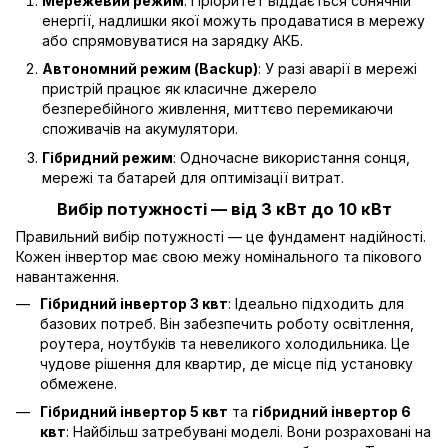
Мережевий режим
: Пріоритет віддається сонячній
енергії, надлишки якої можуть продаватися в мережу
або спрямовуватися на зарядку АКБ.
Автономний режим (Backup)
: У разі аварії в мережі
пристрій працює як класичне джерело
безперебійного живлення, миттєво перемикаючи
споживачів на акумулятори.
Гібридний режим
: Одночасне використання сонця,
мережі та батарей для оптимізації витрат.
Вибір потужності — від 3 кВт до 10 кВт
Правильний вибір потужності — це фундамент надійності.
Кожен інвертор має свою межу номінального та пікового
навантаження.
Гібридний інвертор 3 квт
: Ідеально підходить для
базових потреб. Він забезпечить роботу освітлення,
роутера, ноутбуків та невеликого холодильника. Це
чудове рішення для квартир, де місце під установку
обмежене.
Гібридний інвертор 5 квт
та
гібридний інвертор 6
квт
: Найбільш затребувані моделі. Вони розраховані на