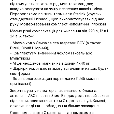
підтримувати зв'язок із рідними та командою;
швидко реагувати на зміну безпечних шляхів і місць.
Переробляємо всі типи терміналів Starlink (круглий,
стандартний і бізнес), щоб використовувати під час
руху. Модернізований комплект непомітний і плоский.
Маємо різні комплектації для живлення від 220 в, 12 в і
24 в. А також:
- Маємо колір Олива за стандартами ВСУ (а також
Білий, Сірий і Чорний);
- Комплектуєм тканинним чохлом Піксель або
Мультиком;
- Міцні неодимові магніти на відриви 4х40 кг;
- Шарнірні ніжки дають змогу встановити на дах будь-
якої форми;
- Якісні вологозахищені порти даних RJ45 (замінні
оригінальні).
Зверніть увагу на матеріал зовнішнього блока для
антени — АБС пластик 3 мм. Він дає додатковий захист
під час використання антени Старлінк на нулі. Камені,
осколки, падіння — обладнання більше захищене.
Якщо немає свого Старлінка — допоможемо з