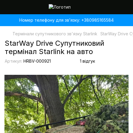
Номер телефону для звʼязку: +380985165584
Термінали супутникового зв'язку Starlink
StarWay Drive С
StarWay Drive Супутниковий
термінал Starlink на авто
Артикул:
HRBV-000921
1 відгук