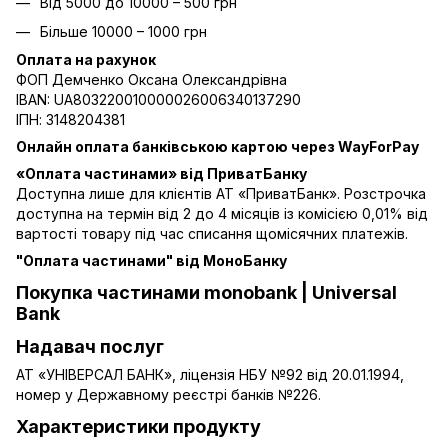
Від 5000 до 10000 – 500 грн
Більше 10000 – 1000 грн
Оплата на рахунок
ФОП Демченко Оксана Олександрівна
IBAN: UA803220010000026006340137290
ІПН: 3148204381
Онлайн оплата банківською картою через WayForPay
«Оплата частинами» від ПриватБанку
Доступна лише для клієнтів АТ «ПриватБанк». Розстрочка
доступна на термін від 2 до 4 місяців із комісією 0,01% від
вартості товару під час списання щомісячних платежів.
"Оплата частинами" від МоноБанку
Покупка частинами monobank | Universal
Bank
Надавач послуг
АТ «УНІВЕРСАЛ БАНК», ліцензія НБУ №92 від 20.01.1994,
номер у Державному реєстрі банків №226.
Характеристики продукту