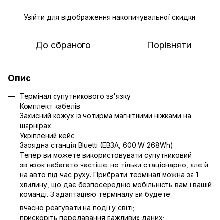
Увійти
для відображення накопичувальної скидки
%
До обраного
Порівняти
Опис
Термінал супутникового зв'язку
Комплект кабелів
Захисний кожух із чотирма магнітними ніжками на
шарнірах
Укріплений кейс
Зарядна станція Bluetti (EB3A, 600 W 268Wh)
Тепер ви можете використовувати супутниковий
зв'язок набагато частіше: не тільки стаціонарно, але й
на авто під час руху. Прибрати термінал можна за 1
хвилину, що дає безпосередню мобільність вам і вашій
команді. З адаптацією терміналу ви будете:
вчасно реагувати на події у світі;
прискоріть передавання важливих даних;