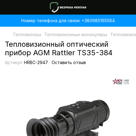
Номер телефона для связи: +380985165584
Тепловизоры
Тепловизионные монокуляры
Тепловизио
Тепловизионный оптический
прибор AGM Rattler TS35-384
Артикул:
HRBC-2947
Оставить отзыв