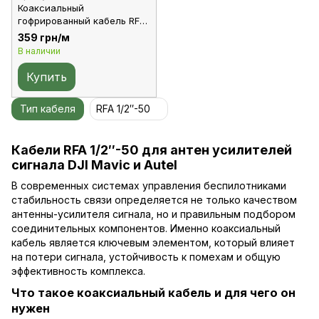
Коаксиальный
гофрированный кабель RFA
1/2"-50, фидер 1/2", 1 м
359 грн/м
В наличии
Купить
Тип кабеля
RFA 1/2″-50
Кабели RFA 1/2″-50 для антен усилителей
сигнала DJI Mavic и Autel
В современных системах управления беспилотниками
стабильность связи определяется не только качеством
антенны-усилителя сигнала, но и правильным подбором
соединительных компонентов. Именно коаксиальный
кабель является ключевым элементом, который влияет
на потери сигнала, устойчивость к помехам и общую
эффективность комплекса.
Что такое коаксиальный кабель и для чего он
нужен