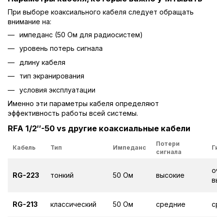
При выборе коаксиального кабеля следует обращать
внимание на:
импеданс (50 Ом для радиосистем)
уровень потерь сигнала
длину кабеля
тип экранирования
условия эксплуатации
Именно эти параметры кабеля определяют
эффективность работы всей системы.
RFA 1/2″-50 vs другие коаксиальные кабели
Потери
Кабель
Тип
Импеданс
Г
сигнала
о
RG-223
тонкий
50 Ом
высокие
в
RG-213
классический
50 Ом
средние
с