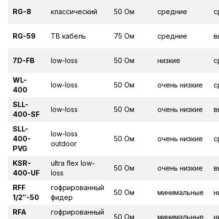
RG-8
классический
50 Ом
средние
с
RG-59
ТВ кабель
75 Ом
средние
в
7D-FB
low-loss
50 Ом
низкие
с
WL-
low-loss
50 Ом
очень низкие
с
400
SLL-
low-loss
50 Ом
очень низкие
в
400-SF
SLL-
low-loss
400-
50 Ом
очень низкие
с
outdoor
PVG
KSR-
ultra flex low-
50 Ом
очень низкие
в
400-UF
loss
RFF
гофрированный
50 Ом
минимальные
н
1/2″-50
фидер
RFA
гофрированный
50 Ом
минимальные
н