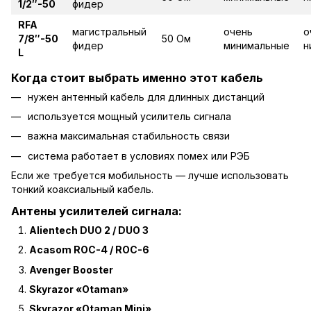
1/2″-50
фидер
RFA
магистральный
очень
о
7/8″-50
50 Ом
фидер
минимальные
н
L
Когда стоит выбрать именно этот кабель
нужен антенный кабель для длинных дистанций
используется мощный усилитель сигнала
важна максимальная стабильность связи
система работает в условиях помех или РЭБ
Если же требуется мобильность — лучше использовать
тонкий коаксиальный кабель.
Антены усилителей сигнала
:
Alientech DUO 2 / DUO 3
Acasom ROC-4 / ROC-6
Avenger Booster
Skyrazor «Otaman»
Skyrazor «Otaman Mini»