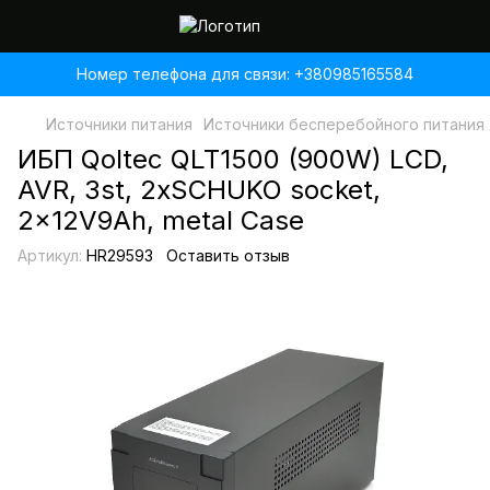
Номер телефона для связи: +380985165584
Источники питания
Источники бесперебойного питания 
ИБП Qoltec QLT1500 (900W) LСD,
AVR, 3st, 2xSCHUKO socket,
2x12V9Ah, metal Case
Артикул:
HR29593
Оставить отзыв