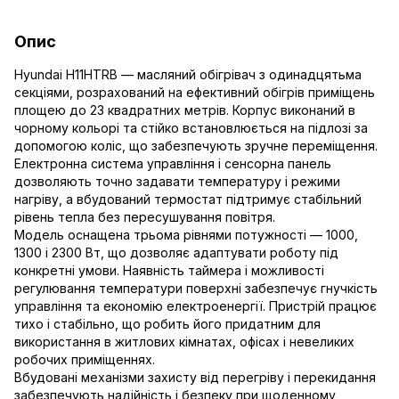
Опис
Hyundai H11HTRB — масляний обігрівач з одинадцятьма
секціями, розрахований на ефективний обігрів приміщень
площею до 23 квадратних метрів. Корпус виконаний в
чорному кольорі та стійко встановлюється на підлозі за
допомогою коліс, що забезпечують зручне переміщення.
Електронна система управління і сенсорна панель
дозволяють точно задавати температуру і режими
нагріву, а вбудований термостат підтримує стабільний
рівень тепла без пересушування повітря.
Модель оснащена трьома рівнями потужності — 1000,
1300 і 2300 Вт, що дозволяє адаптувати роботу під
конкретні умови. Наявність таймера і можливості
регулювання температури поверхні забезпечує гнучкість
управління та економію електроенергії. Пристрій працює
тихо і стабільно, що робить його придатним для
використання в житлових кімнатах, офісах і невеликих
робочих приміщеннях.
Вбудовані механізми захисту від перегріву і перекидання
забезпечують надійність і безпеку при щоденному