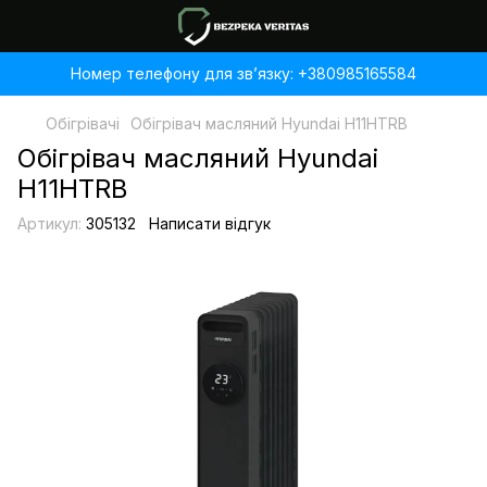
Номер телефону для звʼязку: +380985165584
Обігрівачі
Обігрівач масляний Hyundai H11HTRB
Обігрівач масляний Hyundai
H11HTRB
Артикул:
305132
Написати відгук