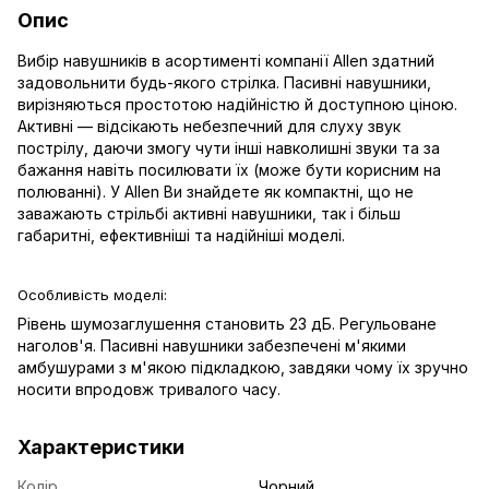
Опис
Вибір навушників в асортименті компанії Allen здатний
задовольнити будь-якого стрілка. Пасивні навушники,
вирізняються простотою надійністю й доступною ціною.
Активні — відсікають небезпечний для слуху звук
пострілу, даючи змогу чути інші навколишні звуки та за
бажання навіть посилювати їх (може бути корисним на
полюванні). У Allen Ви знайдете як компактні, що не
заважають стрільбі активні навушники, так і більш
габаритні, ефективніші та надійніші моделі.
Особливість моделі:
Рівень шумозаглушення становить 23 дБ. Регульоване
наголов'я. Пасивні навушники забезпечені м'якими
амбушурами з м'якою підкладкою, завдяки чому їх зручно
носити впродовж тривалого часу.
Характеристики
Колір
Чорний