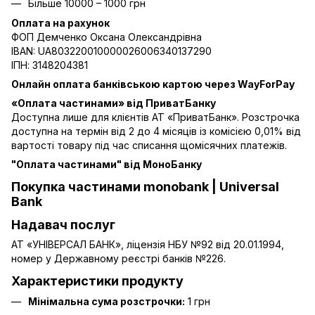
Більше 10000 – 1000 грн
Оплата на рахунок
ФОП Демченко Оксана Олександрівна
IBAN: UA803220010000026006340137290
ІПН: 3148204381
Онлайн оплата банківською картою через WayForPay
«Оплата частинами» від ПриватБанку
Доступна лише для клієнтів АТ «ПриватБанк». Розстрочка
доступна на термін від 2 до 4 місяців із комісією 0,01% від
вартості товару під час списання щомісячних платежів.
"Оплата частинами" від МоноБанку
Покупка частинами monobank | Universal
Bank
Надавач послуг
АТ «УНІВЕРСАЛ БАНК», ліцензія НБУ №92 від 20.01.1994,
номер у Державному реєстрі банків №226.
Характеристики продукту
Мінімальна сума розстрочки:
1 грн