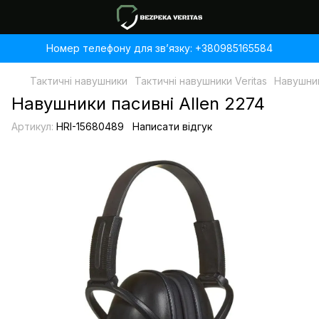
Номер телефону для звʼязку: +380985165584
Тактичні навушники
Тактичні навушники Veritas
Навушник
Навушники пасивні Allen 2274
Артикул:
HRI-15680489
Написати відгук